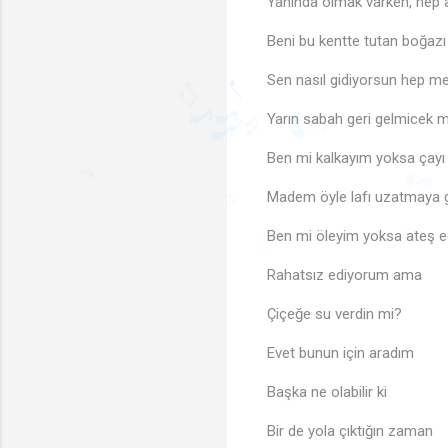
Yanında olmak varken, hep
♪
Beni bu kentte tutan boğazı
Sen nasıl gidiyorsun hep m
♩
♫
Yarın sabah geri gelmicek m
Ben mi kalkayım yoksa çayı
♩
♫
🎶
Madem öyle lafı uzatmaya 
🎶
🎵
♩
🎵
Ben mi öleyim yoksa ateş 
♪
🎵
🎵
♬
Rahatsız ediyorum ama
Çiçeğe su verdin mi?
Evet bunun için aradım
Başka ne olabilir ki
Bir de yola çıktığın zaman