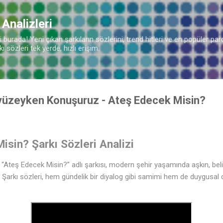
Ana içeriğe atla
 Analizleri
burada! Yeni çıkan şarkıların sözlerini, trend hitleri ve en popüler parç
 sözleri tek yerde, hızlı erişim.
zyüzeyken Konuşuruz - Ateş Edecek Misin?
sin? Şarkı Sözleri Analizi
teş Edecek Misin?” adlı şarkısı, modern şehir yaşamında aşkın, belirs
r. Şarkı sözleri, hem gündelik bir diyalog gibi samimi hem de duygusal 