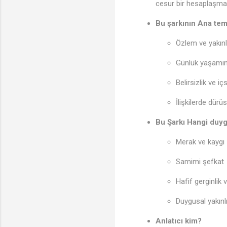
cesur bir hesaplaşmay
Bu şarkının Ana tem
Özlem ve yakınlı
Günlük yaşamın 
Belirsizlik ve i
İlişkilerde dür
Bu Şarkı Hangi duyg
Merak ve kaygı
Samimi şefkat
Hafif gerginlik v
Duygusal yakınl
Anlatıcı kim?