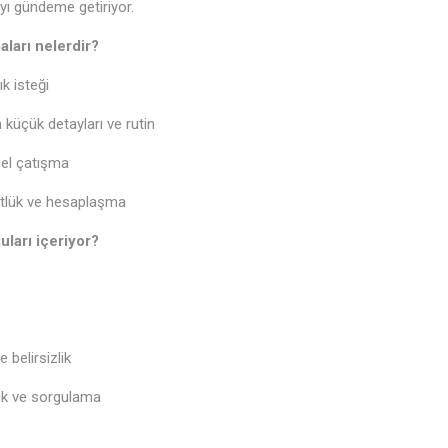
ı gündeme getiriyor.
aları nelerdir?
k isteği
küçük detayları ve rutin
çsel çatışma
üstlük ve hesaplaşma
uları içeriyor?
e belirsizlik
ık ve sorgulama