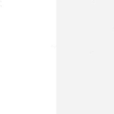
♩

♩
♫
🎵
♬
🎶
🎵
🎶