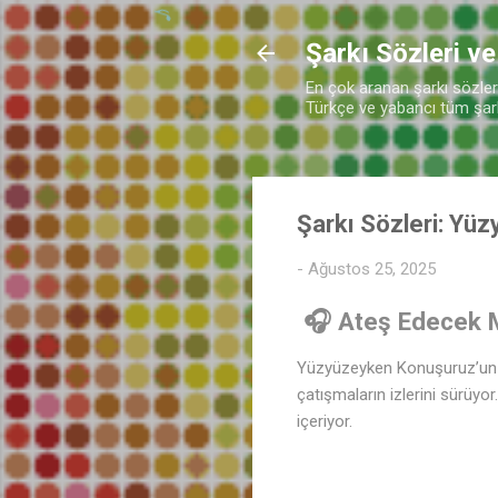
Şarkı Sözleri ve
En çok aranan şarkı sözleri 
Türkçe ve yabancı tüm şarkı
Şarkı Sözleri: Yü
-
Ağustos 25, 2025
🎧 Ateş Edecek Mi
Yüzyüzeyken Konuşuruz’un “A
çatışmaların izlerini sürüyo
içeriyor.