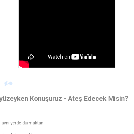
üzyüzeyken Konuşuruz - Ateş Edecek Misin?
ep aynı yerde durmaktan