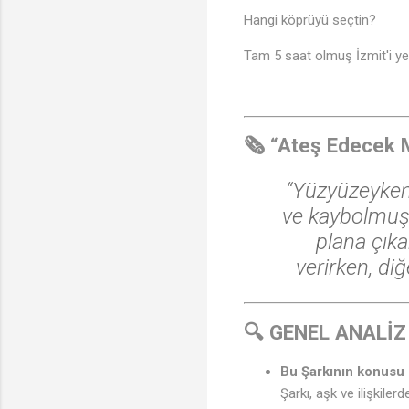
Hangi köprüyü seçtin?
Tam 5 saat olmuş İzmit'i ye
♪
🗞️ “Ateş Edecek 
“Yüzyüzeyken 
ve kaybolmuş 
plana çıka
verirken, di
🔍 GENEL ANALİZ
Bu Şarkının konusu 
Şarkı, aşk ve ilişkilerd