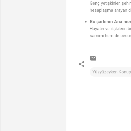
Genç yetişkinler, şehi
hesaplaşma arayan din
Bu şarkının Ana mes
Hayatın ve ilişkilerin
samimi hem de cesur b
Yüzyüzeyken Konuşur
Y
o
r
u
m
l