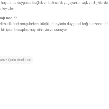
r hayatında duygusal bağlılık ve belirsizlik yaşayanlar, aşk ve ilişkil
leyiciler.
ajı nedir?
 belirsizliklerini sorgularken, küçük detaylarla duygusal bağ kurmanın ö
ir içsel hesaplaşmayı dinleyiciye sunuyor.
uz Şarkı Analizleri