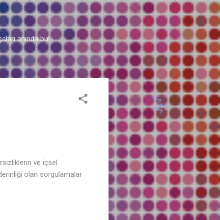
aları anında bul.
izliklerin ve içsel
derinliği olan sorgulamalar