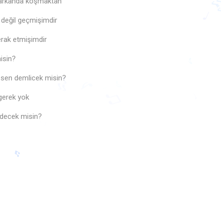
 arkanda koşmaktan
 değil geçmişimdir
🎵
erak etmişimdir
isin?

 sen demlicek misin?
gerek yok
♪
🎶
♪
edecek misin?
♪
♩
♫
♩