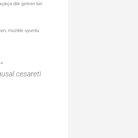
ıkça dile getiren biri.
irken, müzikle uyumlu
”
gusal cesareti