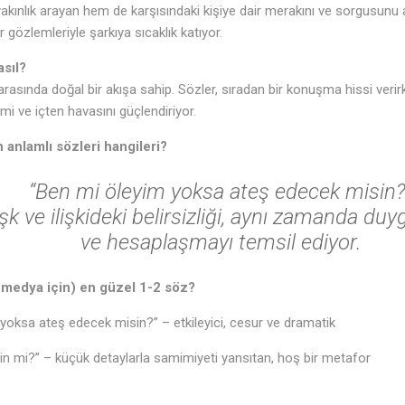
 yakınlık arayan hem de karşısındaki kişiye dair merakını ve sorgusunu aç
♬
r gözlemleriyle şarkıya sıcaklık katıyor.
asıl?
 arasında doğal bir akışa sahip. Sözler, sıradan bir konuşma hissi ver
mi ve içten havasını güçlendiriyor.
 anlamlı sözleri hangileri?
“Ben mi öleyim yoksa ateş edecek misin?
şk ve ilişkideki belirsizliği, aynı zamanda duy
ve hesaplaşmayı temsil ediyor.
 medya için) en güzel 1-2 söz?
yoksa ateş edecek misin?” – etkileyici, cesur ve dramatik
in mi?” – küçük detaylarla samimiyeti yansıtan, hoş bir metafor