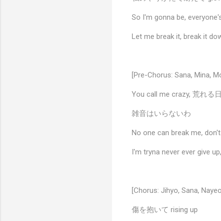
So I'm gonna be, everyone
Let me break it, break it 
[Pre-Chorus: Sana, Mina, M
You call me crazy, 荒れ
雑音はいらないわ
No one can break me, don't 
I'm tryna never ever give u
[Chorus: Jihyo, Sana, Nayeo
傷を抱いて rising up