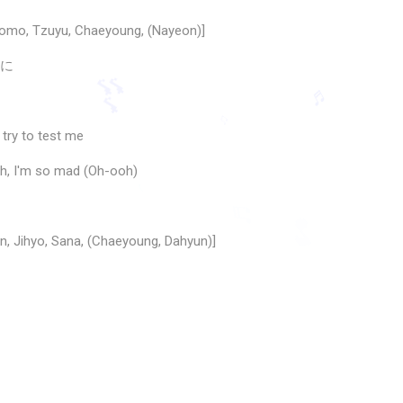
omo, Tzuyu, Chaeyoung, (Nayeon)]
sに
♫
try to test me
🎶
uth, I'm so mad (Oh-ooh)
♬
♫
♩
♬
, Jihyo, Sana, (Chaeyoung, Dahyun)]