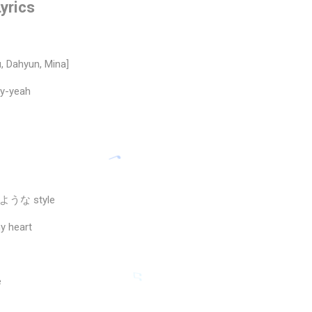
yrics
, Dahyun, Mina]
yy-yeah
な style
heart
e