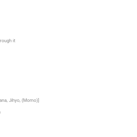
♩
♪
rough it
Sana, Jihyo, (Momo)]
)