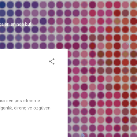
aları anında bul.
abasını ve pes etmeme
rılganlık, direnç ve özgüven