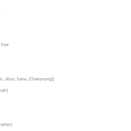
h
 free
, Jihyo, Sana, (Chaeyoung)]
oah)
matter)