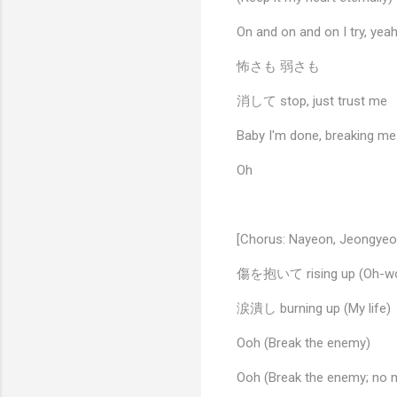
On and on and on I try, yea
怖さも 弱さも
消して stop, just trust me
Baby I'm done, breaking me
Oh
[Chorus: Nayeon, Jeongyeon
傷を抱いて rising up (Oh-w
涙潰し burning up (My life)
Ooh (Break the enemy)
Ooh (Break the enemy; no 