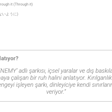
rough it (Through it)
ないように)
latıyor?
NEMY’ adlı şarkısı, içsel yaralar ve dış baskıl
ya çalışan bir ruh halini anlatıyor. Kırılganlık
ngeyi işleyen şarkı, dinleyiciye kendi sınırla
veriyor.”