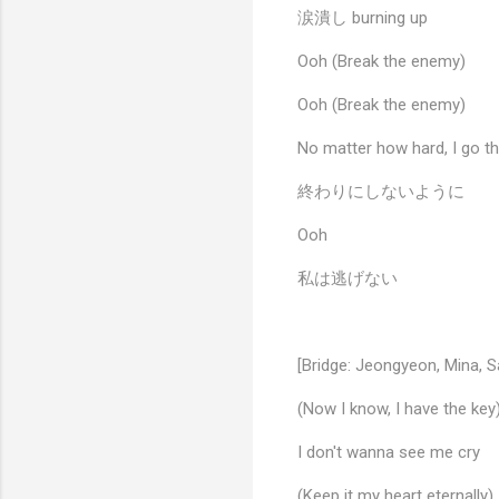
涙潰し burning up
Ooh (Break the enemy)
Ooh (Break the enemy)
No matter how hard, I go th
終わりにしないように
Ooh
私は逃げない
[Bridge: Jeongyeon, Mina, 
(Now I know, I have the key
I don't wanna see me cry
(Keep it my heart eternally)