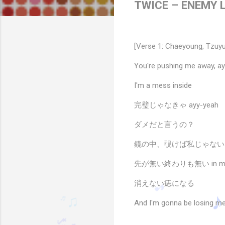
TWICE – ENEMY L
[Verse 1: Chaeyoung, Tzuyu
You're pushing me away, a
I'm a mess inside
完璧じゃなきゃ ayy-yeah
ダメだと言うの？
鏡の中、覗けば私じゃないよう
先が無い終わりも無い in my 
消えない痣になる
And I'm gonna be losing m