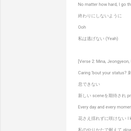
No matter how hard, I go th
終わりにしないように
Ooh
私は逃げない (Yeah)
[Verse 2: Mina, Jeongyeon
Caring 'bout your stat
息できない
新しい sceneを期待され press
Every day and every mome
花さえ揺れずに咲けない I k
私のやりかたで耐えて glo