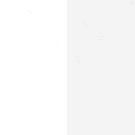
♬
🎵
♫
♫
♪
🎵
♪
♫