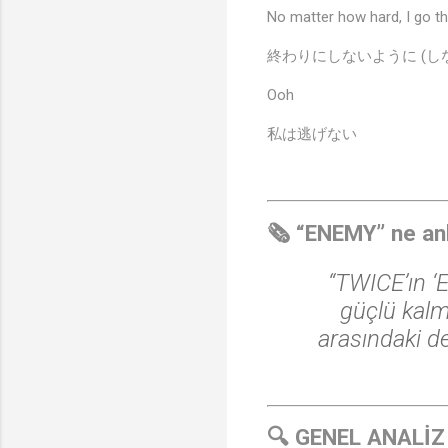
No matter how hard, I go th
終わりにしないように (し
Ooh
私は逃げない
🗞️ “ENEMY” ne an
“TWICE’ın ‘E
güçlü kalma
arasındaki de
🔍 GENEL ANALİZ