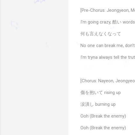
[Pre-Chorus: Jeongyeon, M
I'm going crazy, 酷い word
🎵
♫
何も言えなくなって
🎶
No one can break me, don't 
♬
I'm tryna always tell the tr
♪
♫
♪
🎶
♪
♩
♪
🎶
🎶
🎶
♫
♬
♩
🎶
♪
[Chorus: Nayeon, Jeongyeon
傷を抱いて rising up
涙潰し burning up
Ooh (Break the enemy)
Ooh (Break the enemy)