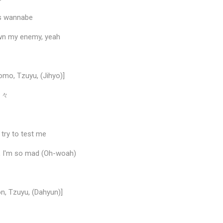
's wannabe
🎶
down my enemy, yeah
♩
omo, Tzuyu, (Jihyo)]
る日々
try to test me
p, I'm so mad (Oh-woah)
n, Tzuyu, (Dahyun)]