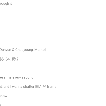
rough it
, Dahyun & Chaeyoung, Momo]
us? 刺さるの視線
 me every second
nt, and I wanna shatter 囲んだ frame
now
w