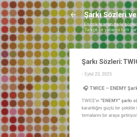
Şarkı Sözleri ve
En çok aranan şarkı sözleri 
Türkçe ve yabancı tüm şarkı
Şarkı Sözleri: TW
-
Eylül 23, 2025
🎧 TWICE – ENEMY Şarkı
TWICE’ın
“ENEMY” şarkı sö
kararlılığını güçlü bir şekil
temalarını bir araya getiriyor