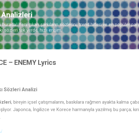
Ana içeriğe atla
 Analizleri
burada! Yeni çıkan şarkıların sözlerini, trend hitleri ve en popüler parç
 sözleri tek yerde, hızlı erişim.
ICE – ENEMY Lyrics
 Sözleri Analizi
zleri
, bireyin içsel çatışmalarını, baskılara rağmen ayakta kalma ç
de işliyor. Japonca, İngilizce ve Korece harmanıyla yazılmış bu parça; kı
.