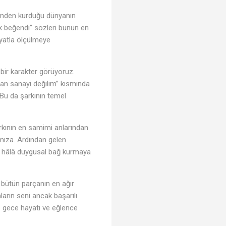
erinden kurduğu dünyanın
♪
ok beğendi” sözleri bunun en
diyatla ölçülmeye
 bir karakter görüyoruz.
an sanayi değilim” kısmında
 Bu da şarkının temel
rkının en samimi anlarından
ımıza. Ardından gelen
rin hâlâ duygusal bağ kurmaya
, bütün parçanın en ağır
nların seni ancak başarılı
e gece hayatı ve eğlence