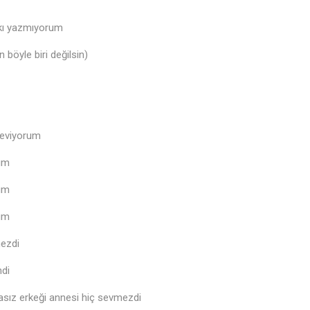
rkı yazmıyorum
böyle biri değilsin)
seviyorum
rum
rum
rum
mezdi
ndi
rasız erkeği annesi hiç sevmezdi