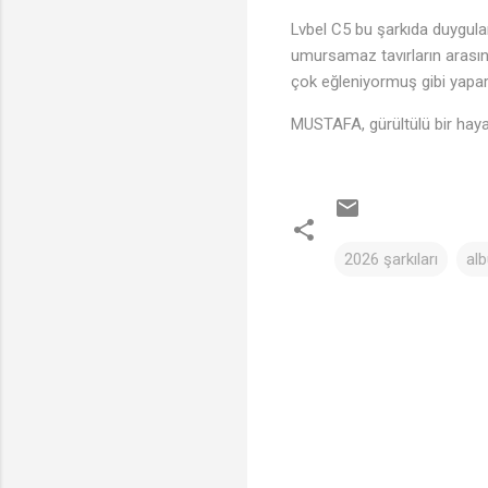
Lvbel C5 bu şarkıda duygular
umursamaz tavırların arasına
çok eğleniyormuş gibi yapar
MUSTAFA, gürültülü bir hayat
2026 şarkıları
al
Y
o
r
u
m
l