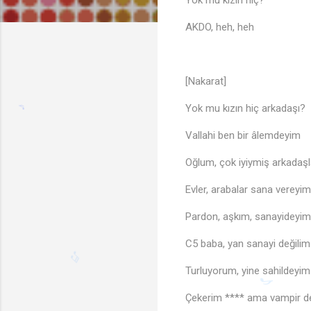
Yok mu kızın hiç?
AKDO, heh, heh
[Nakarat]
Yok mu kızın hiç arkadaşı?
Vallahi ben bir âlemdeyim
Oğlum, çok iyiymiş arkadaşl
Evler, arabalar sana vereyim
Pardon, aşkım, sanayideyim
C5 baba, yan sanayi değilim
Turluyorum, yine sahildeyim
♪
Çekerim **** ama vampir d