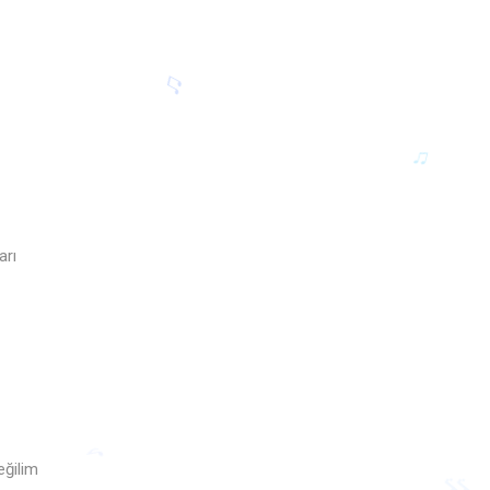
arı
♫
♫
eğilim