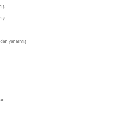
mış
mış
ndan yanarmış
arı