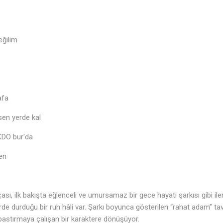
eğilim
afa
sen yerde kal
KDO bur'da
en
ı, ilk bakışta eğlenceli ve umursamaz bir gece hayatı şarkısı gibi iler
erde durduğu bir ruh hâli var. Şarkı boyunca gösterilen “rahat adam” ta
 bastırmaya çalışan bir karaktere dönüşüyor.