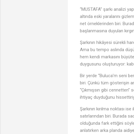
“MUSTAFA” şarkı analizi yapı
altında eski yaralarını gizl
net örneklerinden biri. Burad
başlanmasına duyulan kırgınlı
Şarkının hikâyesi sürekli har
Ama bu tempo aslında düşün
hem kendi markasını büyüten
duygusunu oluşturuyor: kab
Bir yerde “Buluca’m seni be
biri. Çünkü tüm gösterişin a
“Çıkmışsın gibi cennetten” s
🎶
ihtiyaç duyduğunu hissettiri
Şarkının kırılma noktası ise
satırlarından biri. Burada sad
olduğunda fark ettiğini söy
anlatırken arka planda aidiye