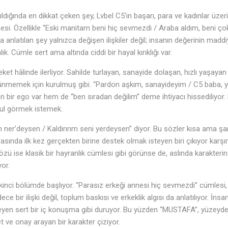
ldığında en dikkat çeken şey, Lvbel C5’in başarı, para ve kadınlar üz
emesi. Özellikle “Eski manitam beni hiç sevmezdi / Araba aldım, beni ç
a anlatılan şey yalnızca değişen ilişkiler değil; insanın değerinin mad
k. Cümle sert ama altında ciddi bir hayal kırıklığı var.
eket hâlinde ilerliyor. Sahilde turlayan, sanayide dolaşan, hızlı yaşayan
memek için kurulmuş gibi. “Pardon aşkım, sanayideyim / C5 baba, y
 bir ego var hem de “ben sıradan değilim” deme ihtiyacı hissediliyor.
ul görmek istemek.
n ner’deysen / Kaldırırım seni yerdeysen” diyor. Bu sözler kısa ama şa
rasında ilk kez gerçekten birine destek olmak isteyen biri çıkıyor karş
özü ise klasik bir hayranlık cümlesi gibi görünse de, aslında karakte
yor.
 ikinci bölümde başlıyor. “Parasız erkeği annesi hiç sevmezdi” cümlesi
ece bir ilişki değil, toplum baskısı ve erkeklik algısı da anlatılıyor. İnsa
leyen sert bir iç konuşma gibi duruyor. Bu yüzden “MUSTAFA”, yüzeyd
t ve onay arayan bir karakter çiziyor.