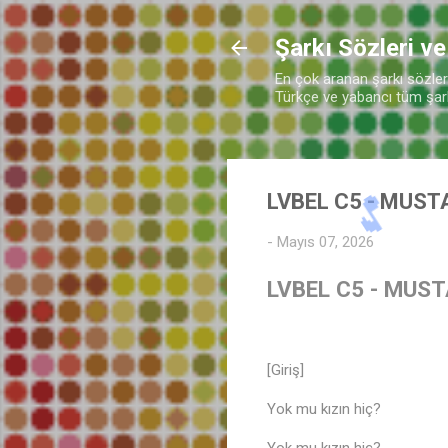
Şarkı Sözleri ve
En çok aranan şarkı sözleri 
Türkçe ve yabancı tüm şarkı
LVBEL C5 - MUST
-
Mayıs 07, 2026
LVBEL C5 - MUST
[Giriş]
Yok mu kızın hiç?