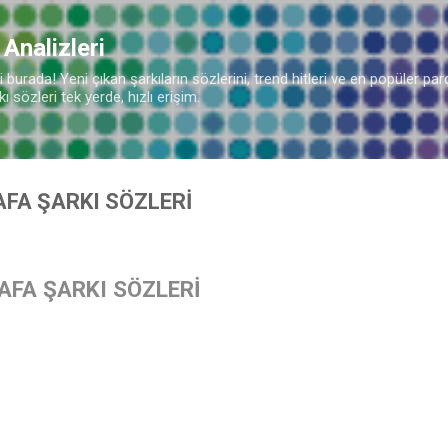
Ana içeriğe atla
 Analizleri
burada! Yeni çıkan şarkıların sözlerini, trend hitleri ve en popüler parç
 sözleri tek yerde, hızlı erişim.
AFA ŞARKI SÖZLERİ
AFA ŞARKI SÖZLERİ