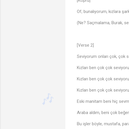
[Köprü]
Of, bunalıyorum, kızlara şa
(Ne? Saçmalama, Burak, sen 
🎵
[Verse 2]
Seviyorum onları çok, çok 
Kızları ben çok çok seviyo
Kızları ben çok çok seviyo
Kızları ben çok çok seviyo
Eski manitam beni hiç sev
Araba aldım, beni çok beğe
Bu işler böyle, mustafa, pa