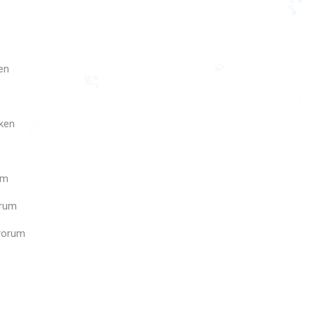
en
♪
🎶
yken
♬
♬
♩
🎶
um
🎵
🎶
orum
iyorum