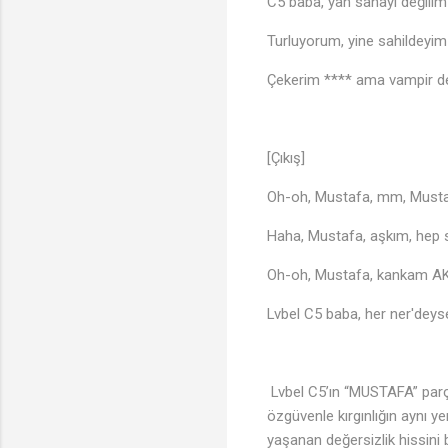
C5 baba, yan sanayi değilim
Turluyorum, yine sahildeyim
Çekerim **** ama vampir d
[Çıkış]
Oh-oh, Mustafa, mm, Must
Haha, Mustafa, aşkım, hep 
Oh-oh, Mustafa, kankam A
Lvbel C5 baba, her ner'deys
Lvbel C5’ın “MUSTAFA” parças
özgüvenle kırgınlığın aynı y
yaşanan değersizlik hissini