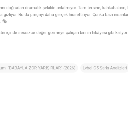
ını doğrudan dramatik şekilde anlatmıyor. Tam tersine, kahkahaların, h
 gizliyor. Bu da parçayı daha gerçek hissettiriyor. Çünkü bazı insanlar
. 🎭
ın içinde sessizce değer görmeye çalışan birinin hikâyesi gibi kalıyor 
bum: "BABAYLA ZOR YARIŞIRLAR" (2026)
Lvbel C5 Şarkı Analizleri