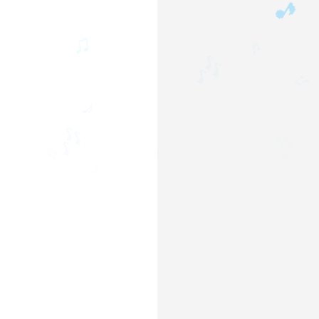
♫
♬
🎶
♫
♪
🎶
🎶
♩
♬
♪