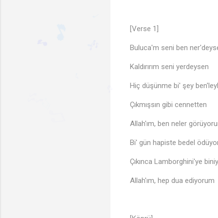
[Verse 1]
♬
Buluca'm seni ben ner'deys
♪
Kaldırırım seni yerdeysen
🎵
♩
Hiç düşünme bi' şey ben'le
🎶
♩
🎵
Çıkmışsın gibi cennetten
♪
♬
🎶
♬
Allah'ım, ben neler görüyor
♫
Bi' gün hapiste bedel ödüy
Çıkınca Lamborghini'ye bin
Allah'ım, hep dua ediyorum