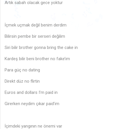
♬
♩
♫
Artık sabah olacak gece yoktur
♩
♩
♫
🎵
♪
🎵
♩
♪
🎵
♪
🎶
♩
♫
🎵
♪
♬
♪
İçmek uçmak değil benim derdim
♪
🎶
🎶
🎶
🎵
♪
🎶
🎶
🎵
Bilirsin pembe bir serseri değilim
♩
Siri bilir brother gonna bring the cake in
Kardeş bilir beni brother no fake’im
♩
Para güç no dating
Direkt düz no flirtin
Euros and dollars I’m paid in
Girerken neydim çıkar paid’im
İçimdeki yangının ne önemi var