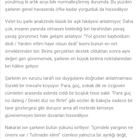
yorulmuş ki artık acıyı bile normalleştirmiş durumda. Bu yüzden
şarkının genel havasında öfke kadar yorgunluk da hissediliyor.
Velet bu şarkı analizinde klasik bir aşk hikâyesi anlatmıyor. Daha
çok, insanın yanında olmasını beklediği biri tarafından yavaş
yavaş görünmez hale gelişini anlatıyor. “Yol göster kayboldum
dedi / Yardım ettim hayır olsun dedi” kısmı bunun en net
örneklerinden biri. Birine gerçekten destek olduktan sonra aynı
değeri geri görememek, şarkının en büyük kırılma noktalarından
biri hâline geliyor.
Şarkının en vurucu tarafı ise duygularını doğrudan anlatmaması.
Sürekli bir mesafe koyuyor. Para, güç, sokak dili ve özgüven
cümleleri arasında aslında ciddi bir boşluk hissi saklı. “Para güç
no dating / Direkt düz no flirtin” gibi sözler ilk bakışta sadece bir
tavır göstergesi gibi duruyor ama alt metinde kimseye
güvenemeyen birinin duvarları hissediliyor.
Nakarat ise şarkının bütün yükünü sırtlıyor. “İçimdeki yangının ne
önemi var / Tutmadın elimi” cümlesi yalnızca bir ayrılığı değil,