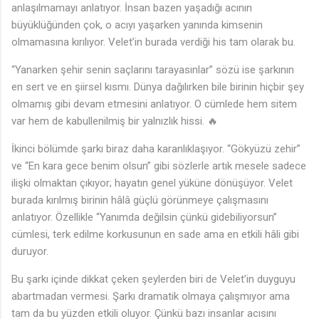
anlaşılmamayı anlatıyor. İnsan bazen yaşadığı acının
büyüklüğünden çok, o acıyı yaşarken yanında kimsenin
olmamasına kırılıyor. Velet’in burada verdiği his tam olarak bu.
“Yanarken şehir senin saçlarını tarayasınlar” sözü ise şarkının
en sert ve en şiirsel kısmı. Dünya dağılırken bile birinin hiçbir şey
olmamış gibi devam etmesini anlatıyor. O cümlede hem sitem
var hem de kabullenilmiş bir yalnızlık hissi. 🔥
İkinci bölümde şarkı biraz daha karanlıklaşıyor. “Gökyüzü zehir”
ve “En kara gece benim olsun” gibi sözlerle artık mesele sadece
ilişki olmaktan çıkıyor; hayatın genel yüküne dönüşüyor. Velet
burada kırılmış birinin hâlâ güçlü görünmeye çalışmasını
anlatıyor. Özellikle “Yanımda değilsin çünkü gidebiliyorsun”
cümlesi, terk edilme korkusunun en sade ama en etkili hâli gibi
duruyor.
Bu şarkı içinde dikkat çeken şeylerden biri de Velet’in duyguyu
abartmadan vermesi. Şarkı dramatik olmaya çalışmıyor ama
tam da bu yüzden etkili oluyor. Çünkü bazı insanlar acısını