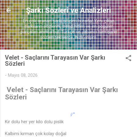
♬
Ana içeriğe atla
Şarkı Sözleri ve Analizleri
En çok aranan şarkı sözleri burada! Yeni çıkan
şarkıların sözlerini, trend hitleri ve en popüler
parçaları anında bul. Türkçe ve yabancı tüm şarkı
sözleri tek yerde, hızlı erişim.
Velet - Saçlarını Tarayasın Var Şarkı
Sözleri
-
Mayıs 08, 2026
Velet - Saçlarını Tarayasın Var Şarkı
Sözleri
Kir dolu her yer kilo dolu pislik
Kalbimi kırman çok kolay doğal