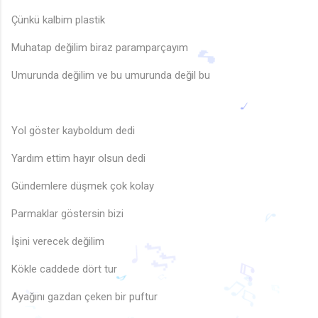
Çünkü kalbim plastik
Muhatap değilim biraz paramparçayım
Umurunda değilim ve bu umurunda değil bu
🎵
Yol göster kayboldum dedi
Yardım ettim hayır olsun dedi
Gündemlere düşmek çok kolay
Parmaklar göstersin bizi
İşini verecek değilim
♪
Kökle caddede dört tur
🎶
♩
♪
♬
Ayağını gazdan çeken bir puftur
♫
🎵
♫