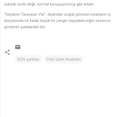
yüksek sesle değil, normal konuşuyormuş gibi anlatır.
“Saçlarını Tarayasın Var”, dışarıdan soğuk görünen insanların iç
dünyasında ne kadar büyük bir yangın taşıyabileceğini sessizce
gösteren şarkılardan biri.
2026 şarkıları
Velet Şarkı Analizleri
Y
o
r
u
m
l
a