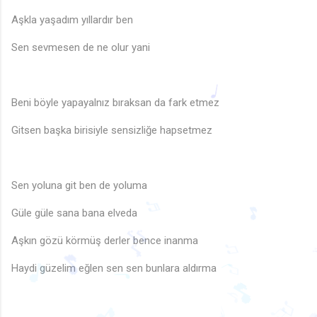
Aşkla yaşadım yıllardır ben
♪
Sen sevmesen de ne olur yani
Beni böyle yapayalnız bıraksan da fark etmez
Gitsen başka birisiyle sensizliğe hapsetmez
♩
♩
Sen yoluna git ben de yoluma
Güle güle sana bana elveda
Aşkın gözü körmüş derler bence inanma
♬
🎵
🎶
Haydi güzelim eğlen sen sen bunlara aldırma
♫
🎵

♩
♩
🎵
♫