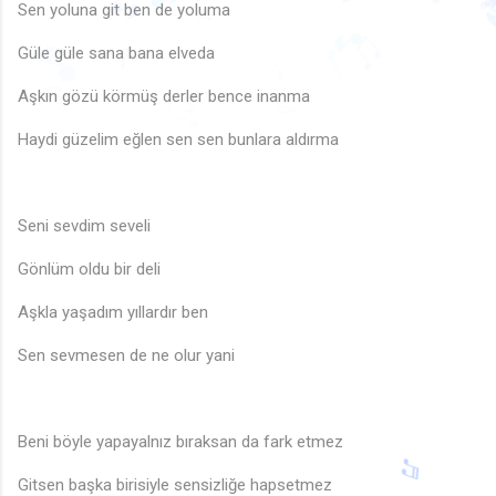
🎵
Sen yoluna git ben de yoluma
♪
♩
🎵
♫
♫

♪

🎵
Güle güle sana bana elveda
♫
♫
🎵
♩
🎵
♩
🎶
Aşkın gözü körmüş derler bence inanma
♬
♫
♪
♪
♪
♪
♩
Haydi güzelim eğlen sen sen bunlara aldırma
♩
♪
Seni sevdim seveli
Gönlüm oldu bir deli
Aşkla yaşadım yıllardır ben
Sen sevmesen de ne olur yani
Beni böyle yapayalnız bıraksan da fark etmez
Gitsen başka birisiyle sensizliğe hapsetmez