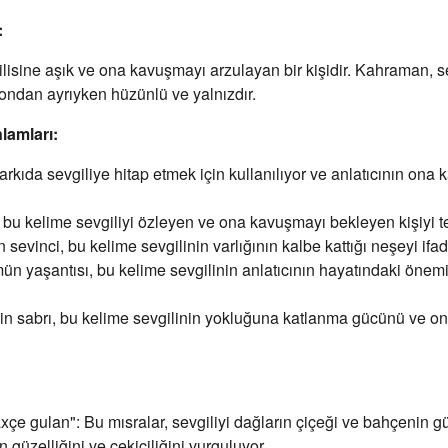
:
lisine aşık ve ona kavuşmayı arzulayan bir kişidir. Kahraman, sev
 ondan ayrıyken hüzünlü ve yalnızdır.
lamları:
rkıda sevgiliye hitap etmek için kullanılıyor ve anlatıcının ona 
bu kelime sevgiliyi özleyen ve ona kavuşmayı bekleyen kişiyi te
sevinci, bu kelime sevgilinin varlığının kalbe kattığı neşeyi ifad
 yaşantısı, bu kelime sevgilinin anlatıcının hayatındaki önemin
n sabrı, bu kelime sevgilinin yokluğuna katlanma gücünü ve
çe gulan": Bu mısralar, sevgiliyi dağların çiçeği ve bahçenin gül
 güzelliğini ve çekiciliğini vurguluyor.