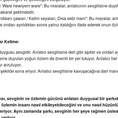
 Ware hewiyem ware": Bu mısralar, anlatıcının sevgilisine duyd
nakarat şeklindedir.
ıken çawan / Ketim xeyalan, Disa sebi mam": Bu mısralar, anlat
 ondan ayrıldıktan sonra yalnız kaldığını ifade ederek onun öz
ar Kelime:
♫
uygusu sevgidir. Anlatıcı sevgilisine deli gibi aşıktır ve ondan
sine duyulan yoğun özlem de önemli bir yer tutuyor. Anlatıcı her
yı arzuluyor.
 şekilde sona eriyor. Anlatıcı sevgilisine kavuşacağına dair ina
sı, sevginin ve özlemin gücünü anlatan duygusal bir şarkıdır
özlemin insanı nasıl etkileyebileceğini ve onu nasıl hüzünlü
steriyor. Aynı zamanda şarkı, sevginin her şeye rağmen üste
 veriyor.