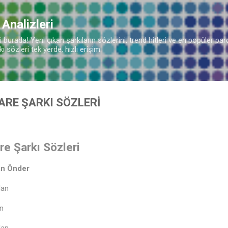
Ana içeriğe atla
♩
 Analizleri
burada! Yeni çıkan şarkıların sözlerini, trend hitleri ve en popüler parç
 sözleri tek yerde, hızlı erişim.
ARE ŞARKI SÖZLERİ
e Şarkı Sözleri
an Önder
ulan
an