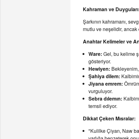
Kahraman ve Duyguları
Şarkının kahramanı, sevgi
mutlu ve neşelidir, ancak
Anahtar Kelimeler ve An
Ware:
Gel, bu kelime şa
gösteriyor.
Hewiyen:
Bekleyenim, 
Şahiya dilem:
Kalbimin 
Jiyana emrem:
Ömrümün
vurguluyor.
Sebra dılemın:
Kalbimi
temsil ediyor.
Dikkat Çeken Mısralar:
"Kulilke Çiyan, Naw bax
varlığa benzeterek onun