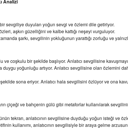
ı Analizi
bir sevgiliye duyulan yoğun sevgi ve özlemi dile getiriyor.
özleri, aşkın güzelliğini ve kalbe kattığı neşeyi vurguluyor.
 zamanda şarkı, sevgilinin yokluğunun yarattığı zorluğu ve yalnızl
u ve coşkulu bir şekilde başlıyor. Anlatıcı sevgilisine kavuşmayı 
a duygu yoğunluğu artıyor. Anlatıcı sevgilisine olan özlemini da
şekilde sona eriyor. Anlatıcı hala sevgilisini özlüyor ve ona ka
ın çiçeği ve bahçenin gülü gibi metaforlar kullanılarak sevgilinin
ün tekrarı, anlatıcının sevgilisine duyduğu yoğun isteği ve özle
finin kullanımı, anlatıcının sevgilisiyle bir araya gelme arzusun