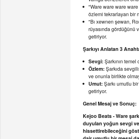
"Ware ware ware ware /
özlemi tekrarlayan bir 
"Bı xewnen şewan, Rond
rüyasında gördüğünü ve
getiriyor.
Şarkıyı Anlatan 3 Anaht
Sevgi:
Şarkının temel d
Özlem:
Şarkıda sevgili
ve onunla birlikte olma
Umut:
Şarkı umutlu bir
getiriyor.
Genel Mesaj ve Sonuç:
Kejoo Beats - Ware şarkı
duyulan yoğun sevgi ve 
hissettirebileceğini gö
dair umutlu bir mesaj da