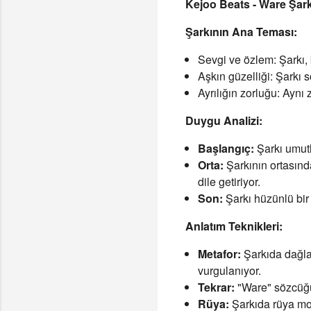
Kejoo Beats - Ware Şark
Şarkının Ana Teması:
Sevgi ve özlem: Şarkı, 
Aşkın güzelliği: Şarkı s
Ayrılığın zorluğu: Aynı
Duygu Analizi:
Başlangıç:
Şarkı umutl
Orta:
Şarkının ortasınd
dile getiriyor.
Son:
Şarkı hüzünlü bir 
Anlatım Teknikleri:
Metafor:
Şarkıda dağlar
vurgulanıyor.
Tekrar:
"Ware" sözcüğün
Rüya:
Şarkıda rüya moti