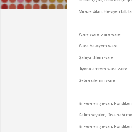
Kulilke Çiyan, Naw baxçe g
Mıraze dılan, Hewiyen bılbıl
Ware ware ware ware
Ware hewiyem ware
Şahiya dilem ware
Jiyana emrem ware ware
Sebra dılemın ware
Bı xewnen şewan, Rondıke
Ketim xeyalan, Disa sebi 
Bı xewnen şewan, Rondıke