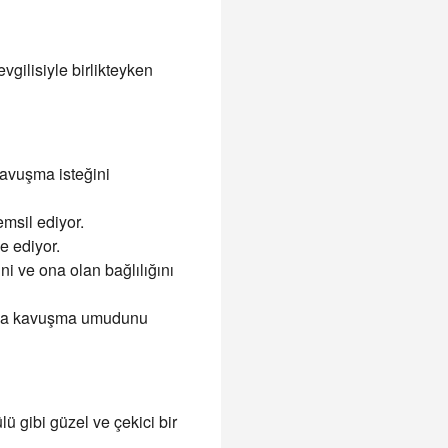
gilisiyle birlikteyken
kavuşma isteğini
msil ediyor.
e ediyor.
i ve ona olan bağlılığını
 ona kavuşma umudunu
ü gibi güzel ve çekici bir