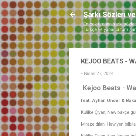
Şarkı Sözleri ve
En çok aranan şarkı sözleri 
Türkçe ve yabancı tüm şarkı
♬
KEJOO BEATS - W
-
Nisan 27, 2024
Kejoo Beats - War
feat. Ayhan Önder & Bak
Kulilke Çiyan, Naw baxçe g
Mıraze dılan, Hewiyen bılbıl