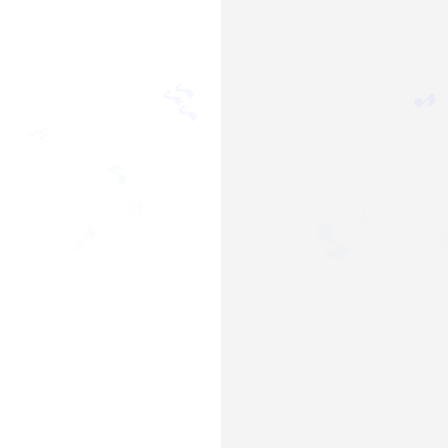

♪
🎵
🎶
🎵
🎶
🎵
♫
♫
♫

🎵
♪