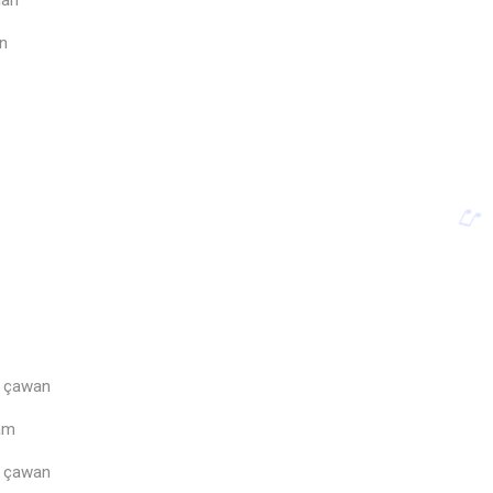
ulan
an
n çawan
mam
n çawan