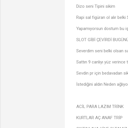
Dizo seni Tipini sikim
Rapi sal figüran ol alır belki S
Yapamıyorsun dostum bu iş
SLOT GİBİ ÇEVİRDİ BUGÜN
Severdim seni belki olsan sa
Sattın 9 canlıyı yüz verince 
Sevdin pr için bedavadan si
İstediğini aldın Neden ağlıy
ACİL PARA LAZIM TRİNK
KURTLAR AÇ ANAF TRİP