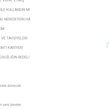
E VEFAT ETMİŞ
İLE KULLANDIN MI
NÜ NEREDEYDİN HA
KİM
 VE TAVSİYELERİ
LINTI KARİYERİ
ISIZLIĞIN BEDELİ
ansla dönecek
n seni teneke