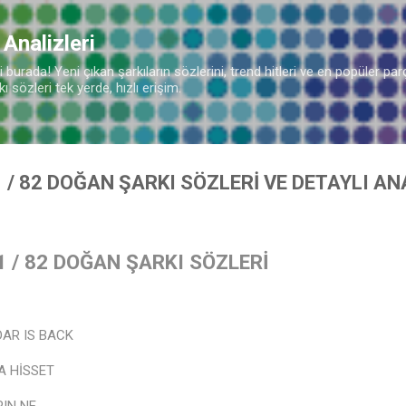
Ana içeriğe atla
 Analizleri
burada! Yeni çıkan şarkıların sözlerini, trend hitleri ve en popüler parç
 sözleri tek yerde, hızlı erişim.
 / 82 DOĞAN ŞARKI SÖZLERİ VE DETAYLI AN
 / 82 DOĞAN ŞARKI SÖZLERİ
DAR IS BACK
A HİSSET