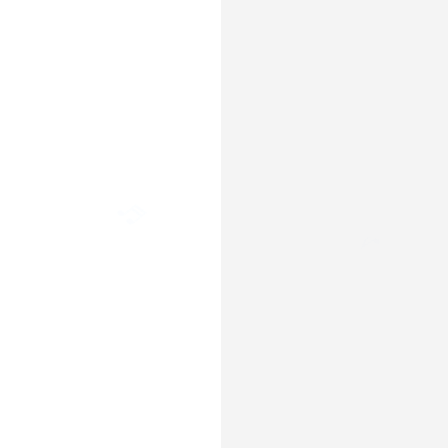
♩
♬
♪
♬