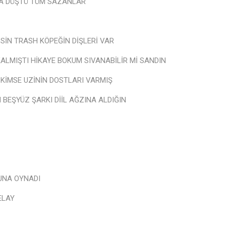
ZA DÜŞTÜ TÜM SAZANLAR
SSİN TRASH KÖPEĞİN DİŞLERİ VAR
ALMIŞTI HİKAYE BOKUM SIVANABİLİR Mİ SANDIN
 KİMSE UZİNİN DOSTLARI VARMIŞ
 BEŞYÜZ ŞARKI DİİL AĞZINA ALDIĞIN
UNA OYNADI
ELAY