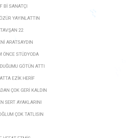
İF Bİ SANATÇI
ÖZÜR YAYINLATTIN
 TAVŞAN 22
ENİ ARATSAYDIN
🎶
UM ÖNCE STÜDYODA
♩
LDUĞUMU GÖTÜN ATTI
♫
🎶
ATTA EZİK HERİF
ADAN ÇOK GERİ KALDIN
EN SERT AYAKLARINI
OĞLUM ÇOK TATLISIN