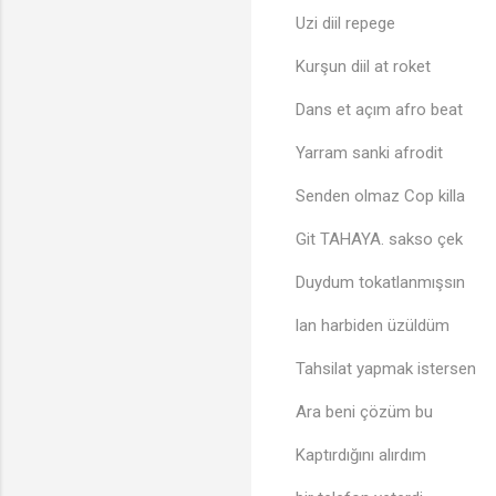
Uzi diil repege
Kurşun diil at roket
Dans et açım afro beat
Yarram sanki afrodit
Senden olmaz Cop killa
Git TAHAYA. sakso çek
Duydum tokatlanmışsın
lan harbiden üzüldüm
Tahsilat yapmak istersen
Ara beni çözüm bu
Kaptırdığını alırdım