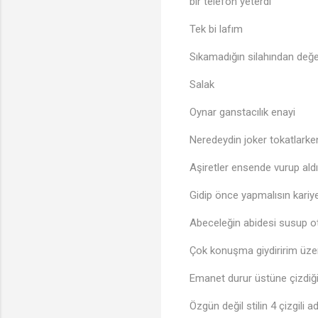
bir telefon yeterdi
Tek bi lafım
Sıkamadığın silahından değe
Salak
Oynar ganstacılık enayi
Neredeydin joker tokatlarke
Aşiretler ensende vurup ald
Gidip önce yapmalısın kariyer
Abeceleğin abidesi susup o
Çok konuşma giydiririm üzer
Emanet durur üstüne çizdiği
Özgün değil stilin 4 çizgili a