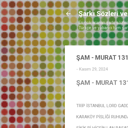
Şarkı Sözleri ve
En çok aranan şarkı sözleri 
Türkçe ve yabancı tüm şarkı
ŞAM - MURAT 131
-
Kasım 29, 2024
ŞAM - MURAT 131
TRİP İSTANBUL LORD GAD
KARAKÖY PİSLİĞİ RUHUND