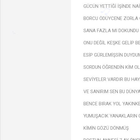
♩
♬
GÜCÜN YETTİĞİ İŞİNDE NA
BORCU ÖDÜYCENE ZORLA 
SANA FAZLA MI DOKUNDU
ONU DEĞİL KEŞKE GELİP B
♫
ESİP GÜRLEMİŞSİN DUYD
♪
SORDUN ÖĞRENDİN KİM O
♬
SEVİYELER VARDIR BU HAY
🎶
VE SANIRIM SEN BU DÜNY
BENCE BIRAK YOL YAKINK
YUMUŞACIK YANAKLARIN 
KİMİN GÖZÜ DÖNMÜŞ