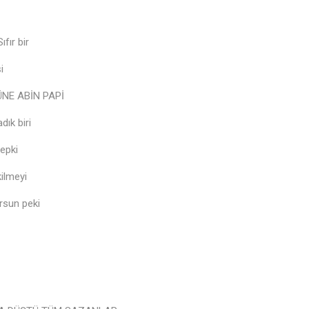
ıfır bir
i
ÜNE ABİN PAPİ
dık biri
tepki
kilmeyi
orsun peki