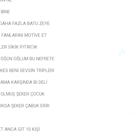
RIN NE
 İBNE
 DAHA FAZLA BATU ZEYE
Z FANLARINI MOTİVE ET
LER SİKİK PITIRCIK
 ÖĞÜN OĞLUM BU NEFRETE
ES BENİ SEVSİN TRİPLERİ
AMA KARŞINDA Bİ DELİ
I OLMUŞ ŞEKER ÇOCUK
OKSA ŞEKER ÇABUK ERİR
🎶
T ANCA GİT 10 KİŞİ