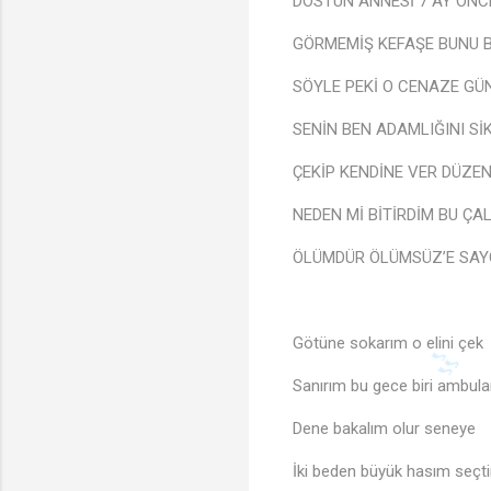
DOSTUN ANNESİ 7 AY ÖNC
GÖRMEMİŞ KEFAŞE BUNU B
SÖYLE PEKİ O CENAZE GÜ
SENİN BEN ADAMLIĞINI Sİ
ÇEKİP KENDİNE VER DÜZEN
NEDEN Mİ BİTİRDİM BU ÇA
ÖLÜMDÜR ÖLÜMSÜZ’E SAYG
Götüne sokarım o elini çek
Sanırım bu gece biri ambul
Dene bakalım olur seneye
İki beden büyük hasım seçti