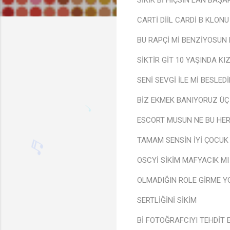
SİKİK Bİ HİÇSİN LAN BAŞA
CARTİ DİİL CARDİ B KLONU
BU RAPÇİ Mİ BENZİYOSUN
SİKTİR GİT 10 YAŞINDA KI
SENİ SEVGİ İLE Mİ BESLEDİ
BİZ EKMEK BANIYORUZ ÜÇ
ESCORT MUSUN NE BU HERK
TAMAM SENSİN İYİ ÇOCUK 
OSCYİ SİKİM MAFYACIK M
OLMADIĞIN ROLE GİRME Y
SERTLİĞİNİ SİKİM
Bİ FOTOĞRAFCIYI TEHDİT E