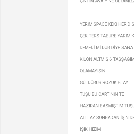
ÇIKTIM AVA YİNE OLTAMI
YERİM SPACE KEKİ HER Dİ
ÇEK TERS TABURE YARIM K
DEMEDİ Mİ DUR DİYE SANA
KİLON ALTMIŞ 6 TAŞŞAĞIM
OLAMAYIŞIN
🎶
GÜLDÜRÜR BOZUK PLAY
TUŞU BU CARTİNİN TE
HAZIRAN BASMIŞTIM TUŞ
ALTI AY SONRADAN İŞİN D
IŞIK HIZIM