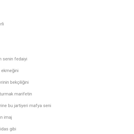
rli
n senin fedaiyi
ı ekmeğini
inin bekçiliğini
turmak marifetin
ine bu jartiyeri mafya seni
n imaj
didas gibi