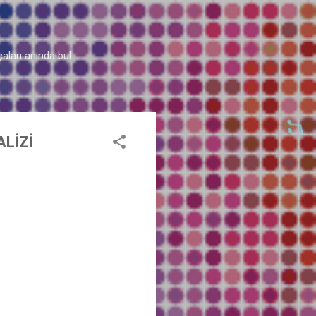
aları anında bul.
ALİZİ