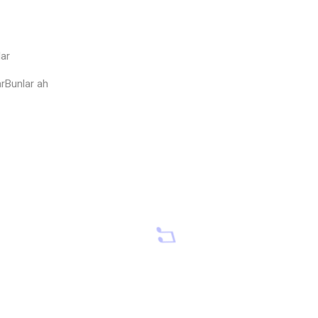
lar
arBunlar ah
♪