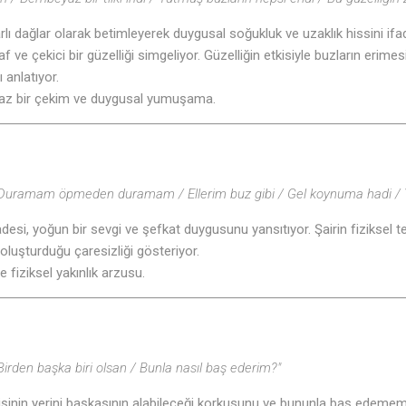
 karlı dağlar olarak betimleyerek duygusal soğukluk ve uzaklık hissini ifa
f ve çekici bir güzelliği simgeliyor. Güzelliğin etkisiyle buzların erimesi
anlatıyor.
maz bir çekim ve duygusal yumuşama.
uramam öpmeden duramam / Ellerim buz gibi / Gel koynuma hadi /
desi, yoğun bir sevgi ve şefkat duygusunu yansıtıyor. Şairin fiziksel te
luşturduğu çaresizliği gösteriyor.
e fiziksel yakınlık arzusu.
Birden başka biri olsan / Bunla nasıl baş ederim?"
 kişinin yerini başkasının alabileceği korkusunu ve bununla baş edememe