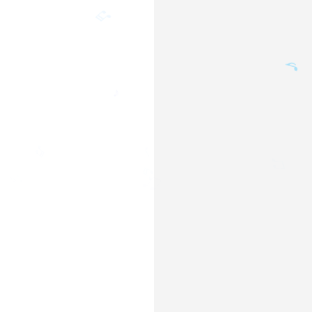
🎵
♩
♬
♪
♩
♬
♬
♫