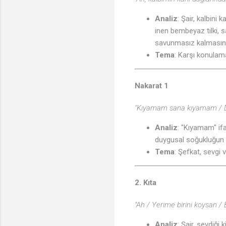
Analiz
: Şair, kalbini
inen bembeyaz tilki, sa
savunmasız kalmasını 
Tema
: Karşı konula
Nakarat 1
"Kıyamam sana kıyamam / D
Analiz
: "Kıyamam" ifa
duygusal soğukluğun o
Tema
: Şefkat, sevgi v
2. Kıta
"Ah / Yerime birini koysan / 
Analiz
: Şair, sevdiği