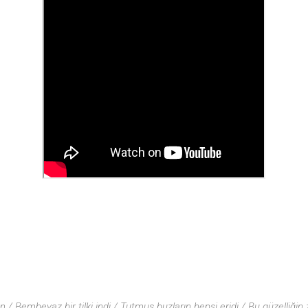
an / Bembeyaz bir tilki indi / Tutmuş buzların hepsi eridi / Bu güzelliği