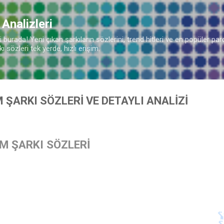
Ana içeriğe atla
 Analizleri
burada! Yeni çıkan şarkıların sözlerini, trend hitleri ve en popüler parç
 sözleri tek yerde, hızlı erişim.
 ŞARKI SÖZLERİ VE DETAYLI ANALİZİ
M ŞARKI SÖZLERİ