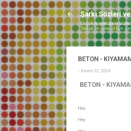
Şarkı Sözleri ve
En çok aranan şarkı sözleri 
Türkçe ve yabancı tüm şarkı
BETON - KIYAMAM
-
Kasım 22, 2024
BETON - KIYAMA
Hey
Hey