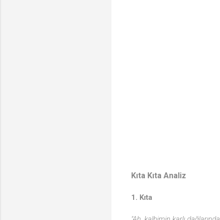
Kıta Kıta Analiz
1. Kıta
"Ah, kalbimin karlı dağlarınd