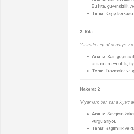
Bu kıta, güvensizlik 
Tema
: Kayıp korkusu 
3. Kıta
"Aklımda hep bi’ senaryo var
Analiz
: Şair, geçmiş 
acıların, mevcut ilişkiy
Tema
: Travmalar ve g
Nakarat 2
"Kıyamam ben sana kıyamam 
Analiz
: Sevginin kalıc
vurgulanıyor.
Tema
: Bağımlılık ve d