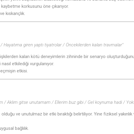
♫
ve kaybetme korkusunu öne çıkarıyor.
ve kıskançlık.
 / Hayatıma giren yaptı tiyatrolar / Öncekilerden kalan travmalar"
ilişkilerden kalan kötü deneyimlerin zihninde bir senaryo oluşturduğun
i nasıl etkilediği vurgulanıyor.
eçmişin etkisi.
/ Aklım gitse unutamam / Ellerim buz gibi / Gel koynuma hadi / Yok
ı olduğu ve unutulmaz bir etki bıraktığı belirtiliyor. Yine fiziksel yakınlı
uygusal bağlılık.