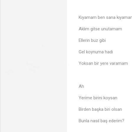
🎶
Kıyamam ben sana kıyama
Aklım gitse unutamam
Ellerin buz gibi
♫
Gel koynuma hadi
Yoksan bir yere varamam
♩
🎶
♪
♬
♬
🎶
♪
♬
Ah
Yerime birini koysan
Birden başka biri olsan
Bunla nasıl baş ederim?