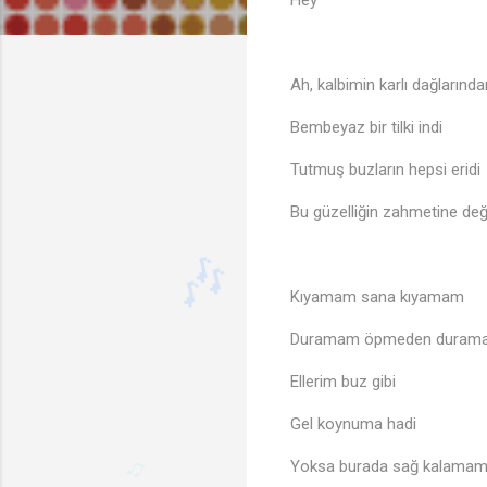
Hey
Ah, kalbimin karlı dağlarında
Bembeyaz bir tilki indi
Tutmuş buzların hepsi eridi
Bu güzelliğin zahmetine de
Kıyamam sana kıyamam
Duramam öpmeden duram
Ellerim buz gibi
Gel koynuma hadi
Yoksa burada sağ kalama