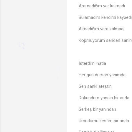
Aramadığım yer kalmadı
🎶
Bulamadım kendimi kaybediy
Almadığım yara kalmadı
Kopmuyorum senden sanırı
İsterdim inatla
♫
Her gün dursan yanımda
♩
🎵
Sen sanki ateştin
Dokundum yandın bir anda
Serkeş bir yanından
Umudumu kestim bir anda