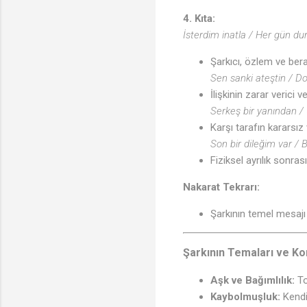
4. Kıta:
İsterdim inatla / Her gün d
Şarkıcı, özlem ve berab
Sen sanki ateştin / 
İlişkinin zarar verici 
Serkeş bir yanından 
Karşı tarafın kararsız
Son bir dileğim var / 
Fiziksel ayrılık sonras
Nakarat Tekrarı:
Şarkının temel mesaj
Şarkının Temaları ve Ko
Aşk ve Bağımlılık:
Tok
Kaybolmuşluk:
Kendi