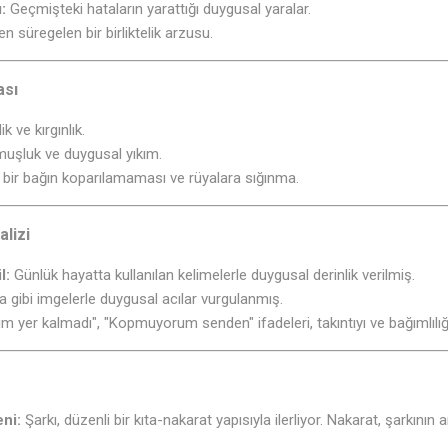
:
Geçmişteki hataların yarattığı duygusal yaralar.
n süregelen bir birliktelik arzusu.
ası
 ve kırgınlık.
muşluk ve duygusal yıkım.
e bir bağın koparılamaması ve rüyalara sığınma.
lizi
l:
Günlük hayatta kullanılan kelimelerle duygusal derinlik verilmiş.
a gibi imgelerle duygusal acılar vurgulanmış.
 yer kalmadı", "Kopmuyorum senden" ifadeleri, takıntıyı ve bağımlılığ
ni:
Şarkı, düzenli bir kıta-nakarat yapısıyla ilerliyor. Nakarat, şarkının 