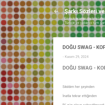
Şarkı Sözleri ve
En çok aranan şarkı sözleri 
🎵
Türkçe ve yabancı tüm şarkı
DOĞU SWAG - KO
-
Kasım 29, 2024
DOĞU SWAG - KO
Sıkıldım her şeyinden
İnatla tekrar ettiğinden