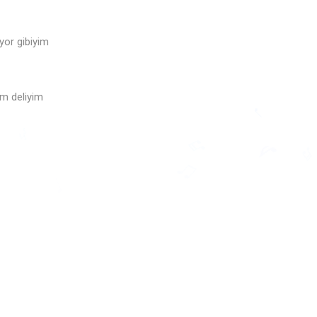
or gibiyim
m deliyim
♪
🎶
♩
♪
♬
♪
♫