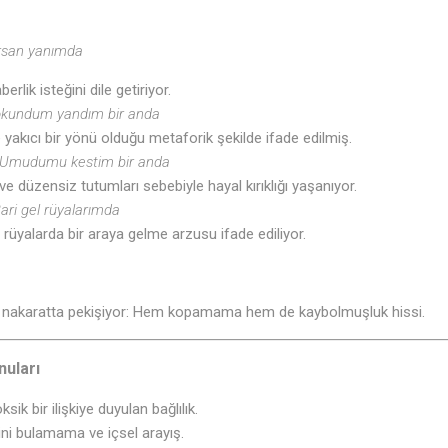
ursan yanımda
erlik isteğini dile getiriyor.
Dokundum yandım bir anda
ve yakıcı bir yönü olduğu metaforik şekilde ifade edilmiş.
/ Umudumu kestim bir anda
 ve düzensiz tutumları sebebiyle hayal kırıklığı yaşanıyor.
Bari gel rüyalarımda
ı rüyalarda bir araya gelme arzusu ifade ediliyor.
ı nakaratta pekişiyor: Hem kopamama hem de kaybolmuşluk hissi.
nuları
sik bir ilişkiye duyulan bağlılık.
ni bulamama ve içsel arayış.