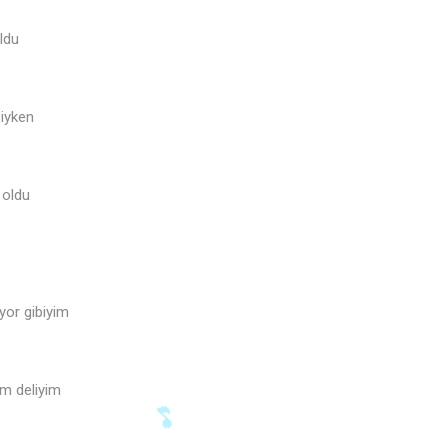
ldu
biyken
 oldu
or gibiyim
m deliyim