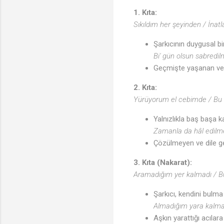
1. Kıta:
Sıkıldım her şeyinden / İnatl
Şarkıcının duygusal bi
Bi' gün olsun sabredi
Geçmişte yaşanan ve u
2. Kıta:
Yürüyorum el cebimde / Bu s
Yalnızlıkla baş başa k
Zamanla da hâl edilm
Çözülmeyen ve dile ge
3. Kıta (Nakarat):
Aramadığım yer kalmadı / B
Şarkıcı, kendini bulma
Almadığım yara kalma
Aşkın yarattığı acılara