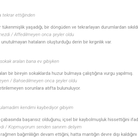
a tekrar ettiğinden
r tükenmişlik yaşadığı, bir döngüden ve tekrarlayan durumlardan sıkıldığı
lmezdi / Affedilmeyen onca şeyler oldu
nutulmayan hataların oluşturduğu derin bir kırgınlık var.
okak araları bana ev gibiyken
alan bir bireyin sokaklarda huzur bulmaya çalıştığına vurgu yapılmış.
eyen / Bahsedilmeyen onca şeyler oldu
tirilemeyen sorunlara atıfta bulunuluyor.
🎵
ulamadım kendimi kaybediyor gibiyim
 çabasında başarısız olduğunu, içsel bir kaybolmuşluk hissettiğini ifad
dı / Kopmuyorum senden sanırım deliyim
 rağmen bağımlılığın devam ettiğini, hatta mantığın devre dışı kaldığını 