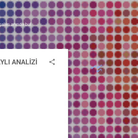
aları anında bul.
YLI ANALİZİ
♫