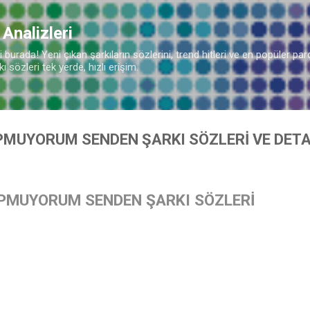
Ana içeriğe atla
 Analizleri
burada! Yeni çıkan şarkıların sözlerini, trend hitleri ve en popüler parç
 sözleri tek yerde, hızlı erişim.
PMUYORUM SENDEN ŞARKI SÖZLERİ VE DETA
PMUYORUM SENDEN ŞARKI SÖZLERİ