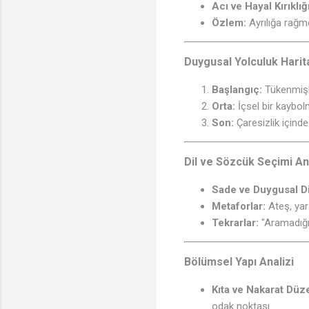
Acı ve Hayal Kırıklığı
Özlem:
Ayrılığa rağme
Duygusal Yolculuk Harit
Başlangıç:
Tükenmişlik
Orta:
İçsel bir kaybol
Son:
Çaresizlik içind
Dil ve Sözcük Seçimi Ana
Sade ve Duygusal Di
Metaforlar:
Ateş, yar
Tekrarlar:
"Aramadığım
Bölümsel Yapı Analizi
Kıta ve Nakarat Düze
odak noktası.