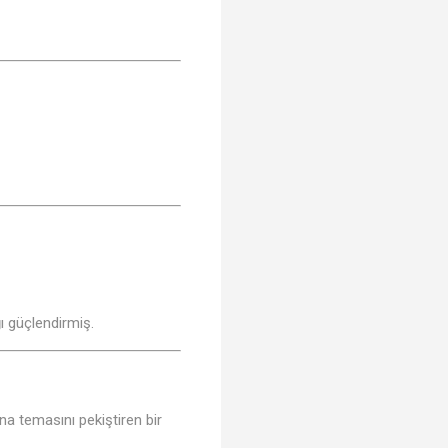
♩
ı güçlendirmiş.
ana temasını pekiştiren bir