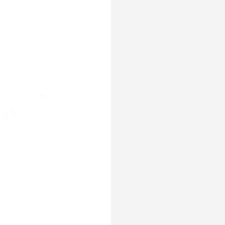

♬
♫
♪
♬
🎶