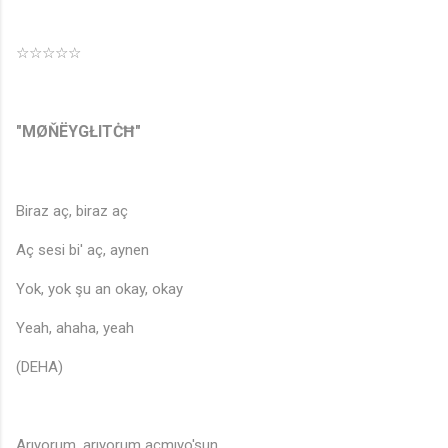
☆☆☆☆☆
"MØŇËYGŁITĊĦ"
Biraz aç, biraz aç
Aç sesi bi' aç, aynen
Yok, yok şu an okay, okay
Yeah, ahaha, yeah
(DEHA)
Arıyorum, arıyorum açmıyo'sun