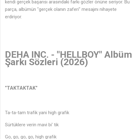
kendi gerçek başarısı arasındaki farkı gözler önüne seriyor. Bu
parça, albümün "gerçek olanın zaferi" mesajını nihayete
erdiriyor.
DEHA INC. - "HELLBOY" Albüm
Şarkı Sözleri (2026)
🎶
"TAKTAKTAK"
Ta-ta-tam trafik yani high grafik
Sürtüklere verin mavi bi' tik
Go, go, go, go, high grafik