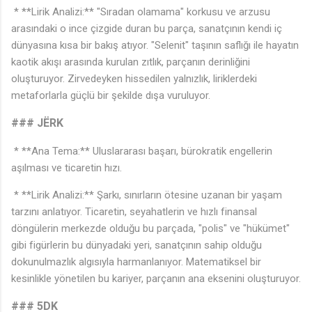
* **Lirik Analizi:** "Sıradan olamama" korkusu ve arzusu
arasındaki o ince çizgide duran bu parça, sanatçının kendi iç
dünyasına kısa bir bakış atıyor. "Selenit" taşının saflığı ile hayatın
kaotik akışı arasında kurulan zıtlık, parçanın derinliğini
oluşturuyor. Zirvedeyken hissedilen yalnızlık, liriklerdeki
metaforlarla güçlü bir şekilde dışa vuruluyor.
### JËRK
* **Ana Tema:** Uluslararası başarı, bürokratik engellerin
aşılması ve ticaretin hızı.
* **Lirik Analizi:** Şarkı, sınırların ötesine uzanan bir yaşam
tarzını anlatıyor. Ticaretin, seyahatlerin ve hızlı finansal
döngülerin merkezde olduğu bu parçada, "polis" ve "hükümet"
gibi figürlerin bu dünyadaki yeri, sanatçının sahip olduğu
dokunulmazlık algısıyla harmanlanıyor. Matematiksel bir
kesinlikle yönetilen bu kariyer, parçanın ana eksenini oluşturuyor.
### 5DK