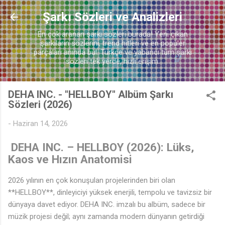
Ana içeriğe atla
Şarkı Sözleri ve Analizleri
En çok aranan şarkı sözleri burada! Yeni çıkan
şarkıların sözlerini, trend hitleri ve en popüler
parçaları anında bul. Türkçe ve yabancı tüm şarkı
sözleri tek yerde, hızlı erişim.
DEHA INC. - "HELLBOY" Albüm Şarkı
Sözleri (2026)
-
Haziran 14, 2026
DEHA INC. – HELLBOY (2026): Lüks,
Kaos ve Hızın Anatomisi
2026 yılının en çok konuşulan projelerinden biri olan
**HELLBOY**, dinleyiciyi yüksek enerjili, tempolu ve tavizsiz bir
dünyaya davet ediyor. DEHA INC. imzalı bu albüm, sadece bir
müzik projesi değil; aynı zamanda modern dünyanın getirdiği