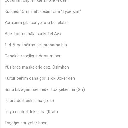
Çocukları cap'ler, kanalı bile tek tik
Kız dedi "Criminal", dedim ona "Type shit"
Yaralarım gibi sarıyo' otu bu jelatin
Açık konum hâlâ sanki Tel Aviv
1-4-5, sokağıma gel, arabama bin
Genelde rapçilerle dostum ben
Yüzlerde maskelerle gez, Osimhen
♫
Kültür benim daha çok sikik Joker'den
Bunu bil, agam seni eder toz şeker, ha (Grr)
İki artı dört çeker, ha (Loki)
İki ya da dört teker, ha (Rrah)
Taşağın zor yeter bana