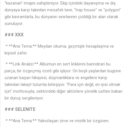
"kazanan" imajını sahipleniyor. Ekip içindeki dayanışma ve dış
dünyaya karşı takınılan mesafeli tavır, "trap house" ve "polygon"
gibi kavramlarla, bu dünyanın sınırlarının çizildiği bir alan olarak
sunuluyor.
### XXX
* **Ana Tema:** Meydan okuma, geçmişle hesaplaşma ve
kişisel zafer.
* **Lirik Analizi:** Albümün en sert liriklerini barındıran bu
parça, bir özgeçmiş özeti gibi işliyor. On beşli yaşlardan bugüne
uzanan başarı hikayesi, düşmanlıklara ve engellere karşı
takınılan lakayt tutumla birleşiyor. "Para için değil, en iyisi olmak
için" mottosuyla, sektördeki diğer aktörlere yönelik üstten bakan
bir duruş sergileniyor.
### SELENITE
* **Ana Tema:** Yalnızlaşan zirve ve mistik bir özgüven.