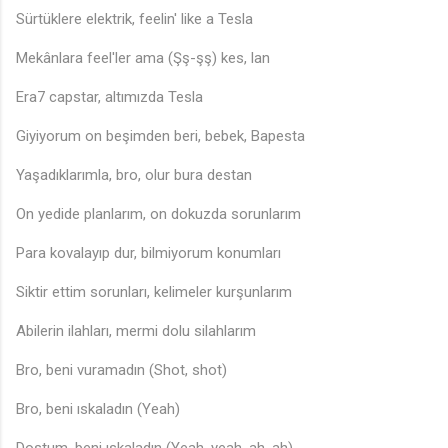
Sürtüklere elektrik, feelin' like a Tesla
Mekânlara feel'ler ama (Şş-şş) kes, lan
Era7 capstar, altımızda Tesla
Giyiyorum on beşimden beri, bebek, Bapesta
Yaşadıklarımla, bro, olur bura destan
On yedide planlarım, on dokuzda sorunlarım
Para kovalayıp dur, bilmiyorum konumları
Siktir ettim sorunları, kelimeler kurşunlarım
Abilerin ilahları, mermi dolu silahlarım
Bro, beni vuramadın (Shot, shot)
Bro, beni ıskaladın (Yeah)