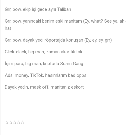
Grr, pow, ekip işi gece aynı Taliban
Grr, pow, yanındaki benim eski manitam (Ey, what? See ya, ah-
ha)
Grr, pow, dayak yedi röportajda konuşan (Ey, ey, ey, grr)
Click-clack, big man, zaman akar tik tak
İşim para, big man, kriptoda Scam Gang
Ads, money, TikTok, hasımlarım bad opps
Dayak yedin, mask off, manitanız eskort
☆☆☆☆☆