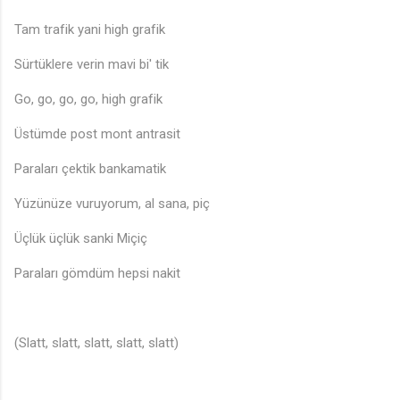
Tam trafik yani high grafik
Sürtüklere verin mavi bi' tik
Go, go, go, go, high grafik
Üstümde post mont antrasit
Paraları çektik bankamatik
Yüzünüze vuruyorum, al sana, piç
Üçlük üçlük sanki Miçiç
Paraları gömdüm hepsi nakit
(Slatt, slatt, slatt, slatt, slatt)