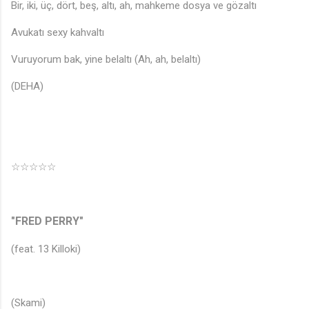
Bir, iki, üç, dört, beş, altı, ah, mahkeme dosya ve gözaltı
Avukatı sexy kahvaltı
Vuruyorum bak, yine belaltı (Ah, ah, belaltı)
(DEHA)
☆☆☆☆☆
"FRED PERRY"
(feat. 13 Killoki)
(Skami)