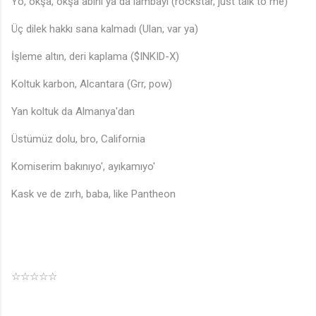
Yo, okşa, okşa abini ya da lambayı (rockstar, just talk to me)
Üç dilek hakkı sana kalmadı (Ulan, var ya)
İşleme altın, deri kaplama ($INKID-X)
Koltuk karbon, Alcantara (Grr, pow)
Yan koltuk da Almanya'dan
Üstümüz dolu, bro, California
Komiserim bakınıyo', ayıkamıyo'
Kask ve de zırh, baba, like Pantheon
☆☆☆☆☆