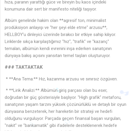
hıza, paranın yarattığı güce ve bireyin bu kaos içindeki
konumuna dair sert bir manifesto niteliği taşıyor.
Albüm genelinde hakim olan **agresif ton, minimalist
prodüksiyon anlayışı ve "her şeyi elde etme" arzusu**,
HELLBOY’u dinleyici üzerinde bırakıcı bir etkiye sahip kılıyor.
Liriklerde sıkça karşılaştığımız "hız", "trafik" ve "kazanç"
temaları, albümün kendi evrenini inşa ederken sanatçının
dünyaya bakış açısını yansıtan temel taşları oluşturuyor.
### TAKTAKTAK
* **Ana Tema:** Hız, kazanma arzusu ve sınırsız özgüven.
* **Lirik Analizi:** Albümün giriş parçası olan bu eser,
doğrudan bir güç gösterisiyle başlıyor. "High grafik" metaforu,
sanatçının yaşam tarzını yüksek çözünürlüklü ve detaylı bir oyun
dünyasına benzeterek, her hareketin bir strateji ve hedefi
olduğunu vurguluyor. Parçada geçen finansal başarı vurguları,
♩
"nakit" ve "bankamatik" gibi ifadelerle desteklenerek hedefe