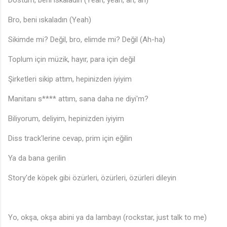
Dostum, beni ıskaladın (Yeah, yeah, ah, ah)
Bro, beni ıskaladın (Yeah)
Sikimde mi? Değil, bro, elimde mi? Değil (Ah-ha)
Toplum için müzik, hayır, para için değil
Şirketleri sikip attım, hepinizden iyiyim
Manitanı s**** attım, sana daha ne diyi'm?
Biliyorum, deliyim, hepinizden iyiyim
Diss track'lerine cevap, prim için eğilin
Ya da bana gerilin
Story'de köpek gibi özürleri, özürleri, özürleri dileyin
Yo, okşa, okşa abini ya da lambayı (rockstar, just talk to me)