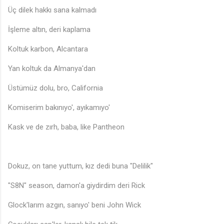
Üç dilek hakkı sana kalmadı
İşleme altın, deri kaplama
Koltuk karbon, Alcantara
Yan koltuk da Almanya'dan
Üstümüz dolu, bro, California
Komiserim bakınıyo', ayıkamıyo'
♩
Kask ve de zırh, baba, like Pantheon
Dokuz, on tane yuttum, kız dedi buna "Delilik"
"S8N" season, damon'a giydirdim deri Rick
Glock'larım azgın, sanıyo' beni John Wick