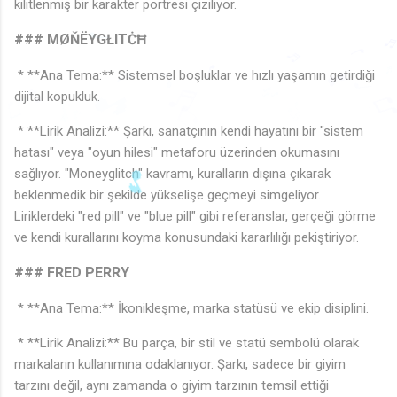

kilitlenmiş bir karakter portresi çiziliyor.
🎵
### MØŇËYGŁITĊĦ
♬
♫
* **Ana Tema:** Sistemsel boşluklar ve hızlı yaşamın getirdiği
♩
dijital kopukluk.
♩
♬
♬
♩
🎵
♪
♬
🎵
♪
🎶
♫
♩
♩
🎵
* **Lirik Analizi:** Şarkı, sanatçının kendi hayatını bir "sistem
hatası" veya "oyun hilesi" metaforu üzerinden okumasını
sağlıyor. "Moneyglitch" kavramı, kuralların dışına çıkarak
beklenmedik bir şekilde yükselişe geçmeyi simgeliyor.
Liriklerdeki "red pill" ve "blue pill" gibi referanslar, gerçeği görme
ve kendi kurallarını koyma konusundaki kararlılığı pekiştiriyor.
### FRED PERRY
* **Ana Tema:** İkonikleşme, marka statüsü ve ekip disiplini.
* **Lirik Analizi:** Bu parça, bir stil ve statü sembolü olarak
markaların kullanımına odaklanıyor. Şarkı, sadece bir giyim
tarzını değil, aynı zamanda o giyim tarzının temsil ettiği