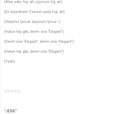
(Ateş edin, fişi, ah, içiyorum Fiji, ah)
(En tepedeyim, Everest yada Fuji, ah)
(Olayımız lyrical, atıyorum lyrica—)
(Hatun taş gibi, derim ona "Elegant")
(Derim ona "Elegant", derim ona "Elegant")
(Hatun taş gibi, derim ona "Elegant")
(Yeah)
☆☆☆☆☆
"JËRK"