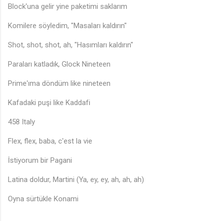
Block'una gelir yine paketimi saklarım
Komilere söyledim, "Masaları kaldırın"
Shot, shot, shot, ah, "Hasımları kaldırın"
Paraları katladık, Glock Nineteen
Prime'ıma döndüm like nineteen
Kafadaki puşi like Kaddafi
458 Italy
Flex, flex, baba, c'est la vie
İstiyorum bir Pagani
Latina doldur, Martini (Ya, ey, ey, ah, ah, ah)
♬
Oyna sürtükle Konami