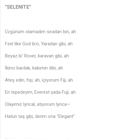
"SELENITE"
Üzgünüm olamadım sıradan biri, ah
Feel like God bro, Yaradan gibi, ah
Beyaz bi' Rover, karavan gibi, ah
İkinci bardak, kabımın dibi, ah
Ateş edin, fişi, ah, içiyorum Fiji, ah
En tepedeyim, Everest yada Fuji, ah
Olayımız lyrical, atıyorum lyrica—
Hatun taş gibi, derim ona "Elegant"