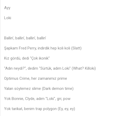
Ayy
Loki
Ballin', ballin', ballin', ballin'
Şapkam Fred Perry, indirdik hep koli koli (Slatt)
Kız gördü, dedi "Çok ikonik"
🎵
"Adın neydi?", dedim "Sürtük, adım Loki" (What? Killoki)
Optimus Crime, her zamanımız prime
Yalan söylemez slime (Dark demon time)
Yok Bonnie, Clyde, adım "Loki", grr, pow
Yok tarikat, benim trap polygon (Ey, ey, ey)