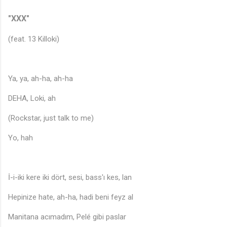
"XXX"
(feat. 13 Killoki)
Ya, ya, ah-ha, ah-ha
DEHA, Loki, ah
(Rockstar, just talk to me)
Yo, hah
İ-i-iki kere iki dört, sesi, bass'ı kes, lan
Hepinize hate, ah-ha, hadi beni feyz al
Manitana acımadım, Pelé gibi paslar