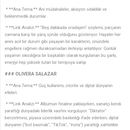
* **Ana Tema:** Ani müdahaleler, aksiyon odaklılık ve
beklenmedik durumlar.
* **Lirik Analizi:** "Beş dakikada oradayım" söylemi, parçanın
zamana karşı bir yarış içinde olduğunu gösteriyor. Hayatın her
anını acil bir durum gibi yaşayan bir karakterin, önündeki
engellere rağmen duraksamadan ilerleyişi anlatılıyor. Günlük
yaşamın sıkıcılığına bir başkaldırı olarak kurgulanan bu şarkı,
enerjiyi hep yüksek tutan bir tempoya sahip.
### OLIVERA SALAZAR
* **Ana Tema:** Güç kullanımı, otorite ve dijital dünyanın
etkileri.
* **Lirik Analizi:** Albümün finaline yaklaşırken, sanatçı kendi
yarattığı dünyadaki liderlik vasfını vurguluyor. "Diktatör"
benzetmesi, piyasa üzerindeki baskınlığı ifade ederken; dijital
dünyanın ("bot basmak", "TikTok", "Insta") yarattığı sahtelikle