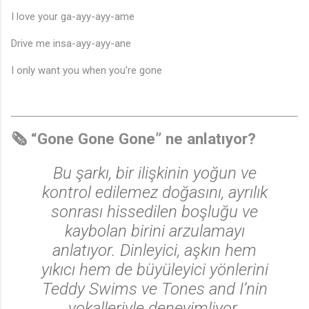
I love your ga-ayy-ayy-ame
Drive me insa-ayy-ayy-ane
I only want you when you're gone
🗞️ “Gone Gone Gone” ne anlatıyor?
Bu şarkı, bir ilişkinin yoğun ve
kontrol edilemez doğasını, ayrılık
sonrası hissedilen boşluğu ve
kaybolan birini arzulamayı
anlatıyor. Dinleyici, aşkın hem
🎶
yıkıcı hem de büyüleyici yönlerini
Teddy Swims ve Tones and I’nin
vokalleriyle deneyimliyor.