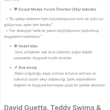
💬 Sosyal Medya Yorum Önerileri (Ekşi tadında)
> “Bu şarkıyı dinlerken hem hüzünleniyorsun hem de içten içe
gülüyorsun, aşkın tam kendisi.”
> “Her dinleyişte farklı bir yanımı keşfediyorum, kaybolmuş
duygularımı hatırlatıyor.”
🎯 Hedef kitle
Genç yetişkinler, aşk acısı çekenler, yoğun ilişkiler
yaşayanlar, duygusal müzik sevenler.
📌 Ana mesaj
Aşkın yoğunluğu, kayıp sonrası arzunun artması ve
tutkunun bazen yıkıcı olabileceği. Şarkı, kaybedilenin
değerini ve duygusal karmaşayı güçlü bir şekilde aktarıyor.
David Guetta, Teddy Swims &