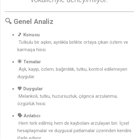
🔍 Genel Analiz
🎵 Konusu
Tutkulu bir aşkın, ayrılıkla birlikte ortaya çıkan özlem ve
karmaşa hissi.
🌟 Temalar
Aşk, kayıp, özlem, bağımlılık, tutku, kontrol edilemeyen
duygular.
💖 Duygular
Melankoli, tutku, huzursuzluk, çılgınca arzulanma,
özgürlük hissi.
🗣️ Anlatıcı
Hem terk edilmiş hem de kaybolanı arzulayan biri. İçsel
hesaplaşmalar ve duygusal patlamalar üzerinden kendini
ifade ediyor.