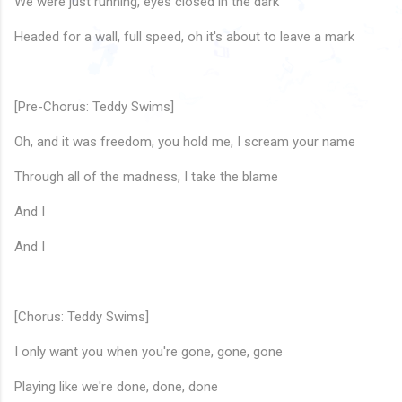
We were just running, eyes closed in the dark
♫
🎵
Headed for a wall, full speed, oh it's about to leave a mark
🎵
♪
♪
♩
♩
🎶
🎵
♩
♫
♬
🎵
♩
♫
🎶
♪
♪
♫
[Pre-Chorus: Teddy Swims]
🎵
🎶
🎶
🎶
♪
♪
♩
♪
Oh, and it was freedom, you hold me, I scream your name
Through all of the madness, I take the blame
And I
And I
[Chorus: Teddy Swims]
I only want you when you're gone, gone, gone
Playing like we're done, done, done