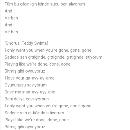
Tüm bu çılgınlığın içinde suçu ben alıyorum
And I
Ve ben
And I
Ve ben
[Chorus: Teddy Swims]
I only want you when you're gone, gone, gone
Sadece sen gittiğinde, gittiğinde, gittiğinde istiyorum
Playing like we're done, done, done
Bitmiş gibi oynuyoruz
I love your ga-ayy-ay-ame
Oyununuzu seviyorum
Drive me insa-ayy-ayy-ane
Beni deliye çeviriyorsun
I only want you when you're gone, gone, gone
Sadece sen gittiğinde istiyorum
Playin' like we're done, done, done
Bitmiş gibi oynuyoruz