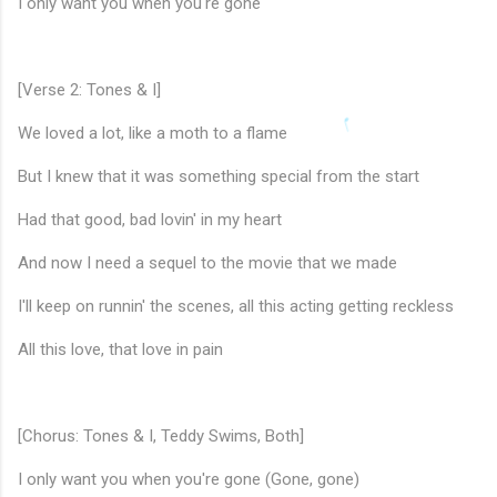
I only want you when you're gone
[Verse 2: Tones & I]
We loved a lot, like a moth to a flame
But I knew that it was something special from the start
Had that good, bad lovin' in my heart
♬
And now I need a sequel to the movie that we made
I'll keep on runnin' the scenes, all this acting getting reckless
All this love, that love in pain
[Chorus: Tones & I, Teddy Swims, Both]
I only want you when you're gone (Gone, gone)