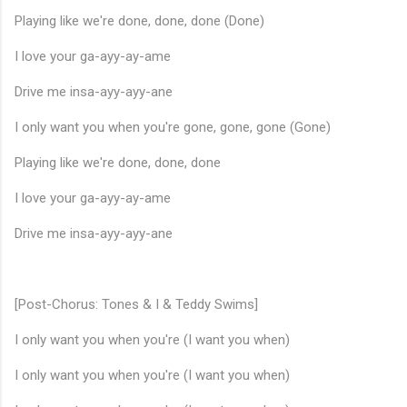
Playing like we're done, done, done (Done)
I love your ga-ayy-ay-ame
Drive me insa-ayy-ayy-ane
I only want you when you're gone, gone, gone (Gone)
Playing like we're done, done, done
I love your ga-ayy-ay-ame
Drive me insa-ayy-ayy-ane
[Post-Chorus: Tones & I & Teddy Swims]
I only want you when you're (I want you when)
I only want you when you're (I want you when)