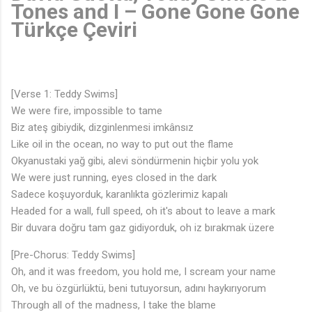
Tones and I – Gone Gone Gone
Türkçe Çeviri
[Verse 1: Teddy Swims]
We were fire, impossible to tame
Biz ateş gibiydik, dizginlenmesi imkânsız
Like oil in the ocean, no way to put out the flame
Okyanustaki yağ gibi, alevi söndürmenin hiçbir yolu yok
We were just running, eyes closed in the dark
Sadece koşuyorduk, karanlıkta gözlerimiz kapalı
Headed for a wall, full speed, oh it's about to leave a mark
Bir duvara doğru tam gaz gidiyorduk, oh iz bırakmak üzere
[Pre-Chorus: Teddy Swims]
Oh, and it was freedom, you hold me, I scream your name
Oh, ve bu özgürlüktü, beni tutuyorsun, adını haykırıyorum
Through all of the madness, I take the blame