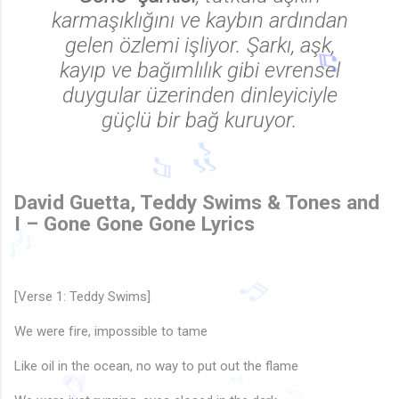
karmaşıklığını ve kaybın ardından
♫
gelen özlemi işliyor. Şarkı, aşk,
kayıp ve bağımlılık gibi evrensel
duygular üzerinden dinleyiciyle
güçlü bir bağ kuruyor.
♩
David Guetta, Teddy Swims & Tones and
I – Gone Gone Gone Lyrics
🎶
♬
[Verse 1: Teddy Swims]
We were fire, impossible to tame
🎶
Like oil in the ocean, no way to put out the flame
♬