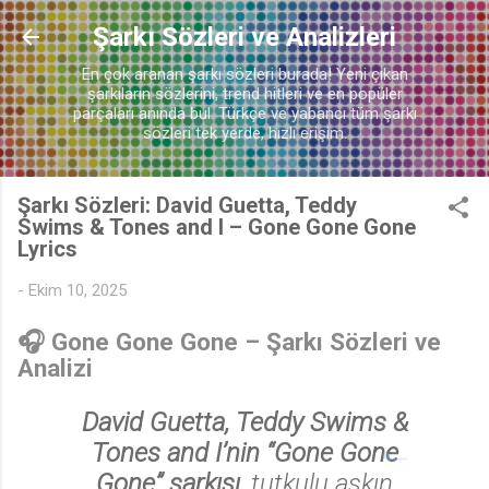
Ana içeriğe atla
Şarkı Sözleri ve Analizleri
En çok aranan şarkı sözleri burada! Yeni çıkan
şarkıların sözlerini, trend hitleri ve en popüler
parçaları anında bul. Türkçe ve yabancı tüm şarkı
sözleri tek yerde, hızlı erişim.
Şarkı Sözleri: David Guetta, Teddy
Swims & Tones and I – Gone Gone Gone
Lyrics
-
Ekim 10, 2025
♫
🎧 Gone Gone Gone – Şarkı Sözleri ve
Analizi
David Guetta, Teddy Swims &
Tones and I’nin “Gone Gone
Gone” şarkısı
, tutkulu aşkın