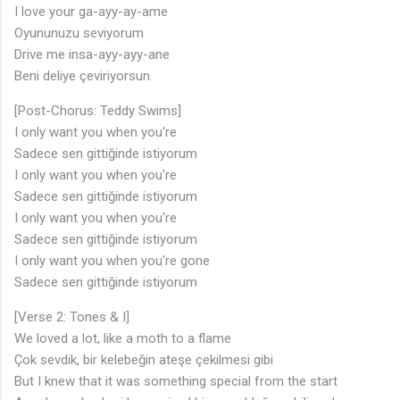
I love your ga-ayy-ay-ame
Oyununuzu seviyorum
Drive me insa-ayy-ayy-ane
Beni deliye çeviriyorsun
[Post-Chorus: Teddy Swims]
I only want you when you're
Sadece sen gittiğinde istiyorum
I only want you when you're
Sadece sen gittiğinde istiyorum
I only want you when you're
Sadece sen gittiğinde istiyorum
I only want you when you're gone
Sadece sen gittiğinde istiyorum
🎶
[Verse 2: Tones & I]
We loved a lot, like a moth to a flame
Çok sevdik, bir kelebeğin ateşe çekilmesi gibi
But I knew that it was something special from the start