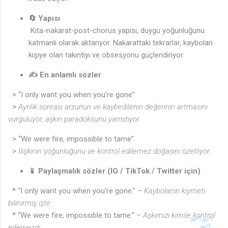
🔄 Yapısı
Kıta-nakarat-post-chorus yapısı, duygu yoğunluğunu
katmanlı olarak aktarıyor. Nakarattaki tekrarlar, kaybolan
kişiye olan takıntıyı ve obsesyonu güçlendiriyor.
✍️ En anlamlı sözler
♩
> “I only want you when you're gone”
>
Ayrılık sonrası arzunun ve kaybedilenin değerinin artmasını
vurguluyor, aşkın paradoksunu yansıtıyor.
> “We were fire, impossible to tame”
>
İlişkinin yoğunluğunu ve kontrol edilemez doğasını özetliyor.
📱 Paylaşmalık sözler (IG / TikTok / Twitter için)
* “I only want you when you're gone.” –
Kaybolanın kıymeti
bilinirmiş işte.
* “We were fire, impossible to tame.” –
Aşkımızı kimse kontrol
edemezdi.