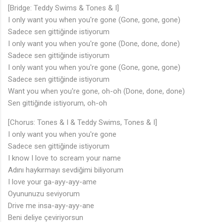
[Bridge: Teddy Swims & Tones & I]
I only want you when you're gone (Gone, gone, gone)
Sadece sen gittiğinde istiyorum
I only want you when you're gone (Done, done, done)
Sadece sen gittiğinde istiyorum
I only want you when you're gone (Gone, gone, gone)
Sadece sen gittiğinde istiyorum
Want you when you're gone, oh-oh (Done, done, done)
Sen gittiğinde istiyorum, oh-oh
[Chorus: Tones & I & Teddy Swims, Tones & I]
I only want you when you're gone
Sadece sen gittiğinde istiyorum
I know I love to scream your name
Adını haykırmayı sevdiğimi biliyorum
I love your ga-ayy-ayy-ame
Oyununuzu seviyorum
Drive me insa-ayy-ayy-ane
Beni deliye çeviriyorsun