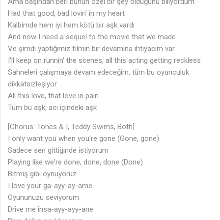
Ama başından beri bunun özel bir şey olduğunu biliyordum
Had that good, bad lovin' in my heart
Kalbimde hem iyi hem kötü bir aşk vardı
And now I need a sequel to the movie that we made
Ve şimdi yaptığımız filmin bir devamına ihtiyacım var
I'll keep on runnin' the scenes, all this acting getting reckless
Sahneleri çalışmaya devam edeceğim, tüm bu oyunculuk
dikkatsizleşiyor
All this love, that love in pain
Tüm bu aşk, acı içindeki aşk
[Chorus: Tones & I, Teddy Swims, Both]
I only want you when you're gone (Gone, gone)
Sadece sen gittiğinde istiyorum
Playing like we're done, done, done (Done)
Bitmiş gibi oynuyoruz
I love your ga-ayy-ay-ame
Oyununuzu seviyorum
Drive me insa-ayy-ayy-ane