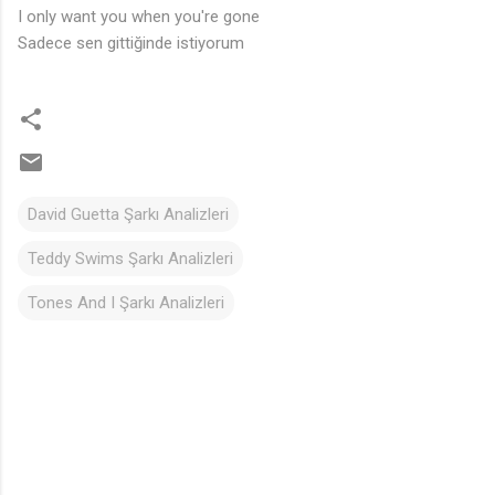
I only want you when you're gone
Sadece sen gittiğinde istiyorum
David Guetta Şarkı Analizleri
Teddy Swims Şarkı Analizleri
Tones And I Şarkı Analizleri
Y
o
r
u
m