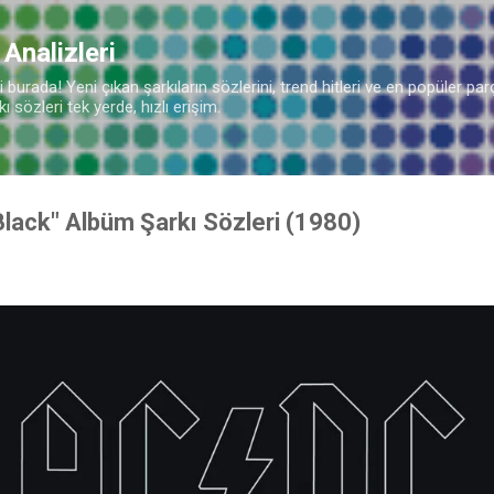
Ana içeriğe atla
 Analizleri
burada! Yeni çıkan şarkıların sözlerini, trend hitleri ve en popüler parç
 sözleri tek yerde, hızlı erişim.
Black" Albüm Şarkı Sözleri (1980)