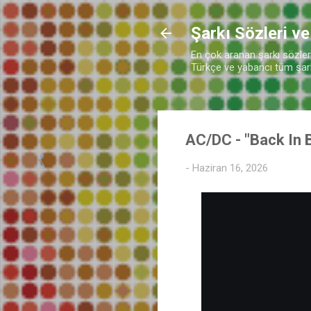
Şarkı Sözleri ve
En çok aranan şarkı sözleri 
Türkçe ve yabancı tüm şarkı
AC/DC - "Back In 
♪
-
Haziran 16, 2026