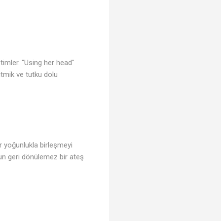
etimler. "Using her head"
itmik ve tutku dolu
ir yoğunlukla birleşmeyi
nun geri dönülemez bir ateş
♫