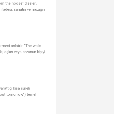
rom the noose" dizeleri,
" ifadesi, sanatın ve müziğin
rmesi anlatılır. "The walls
kı, aşkın veya arzunun kişiyi
arattığı kısa süreli
about tomorrow") temel
🎵