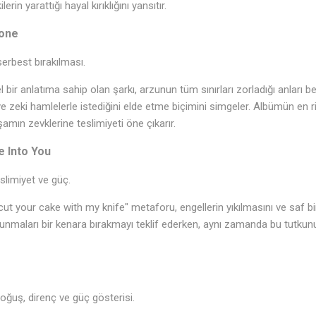
erin yarattığı hayal kırıklığını yansıtır.
Bone
rbest bırakılması.
l bir anlatıma sahip olan şarkı, arzunun tüm sınırları zorladığı anları b
 ve zeki hamlelerle istediğini elde etme biçimini simgeler. Albümün en r
şamın zevklerine teslimiyeti öne çıkarır.
 Into You
limiyet ve güç.
 cut your cake with my knife" metaforu, engellerin yıkılmasını ve saf b
avunmaları bir kenara bırakmayı teklif ederken, aynı zamanda bu tutku
ğuş, direnç ve güç gösterisi.