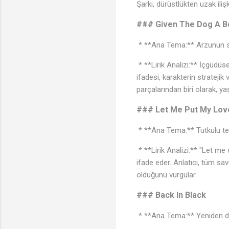
Şarkı, dürüstlükten uzak ilişkil
### Given The Dog A 
* **Ana Tema:** Arzunun se
* **Lirik Analizi:** İçgüdüse
ifadesi, karakterin stratejik
parçalarından biri olarak, ya
### Let Me Put My Love
* **Ana Tema:** Tutkulu tes
* **Lirik Analizi:** "Let me
ifade eder. Anlatıcı, tüm s
olduğunu vurgular.
♫
### Back In Black
* **Ana Tema:** Yeniden do