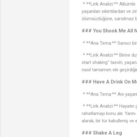
* **Lirik Analizi:** Albümle 
yaşanılan sıkıntılardan ve zi
ölümsüzlüğüne, sarsılmaz bi
### You Shook Me All N
* **Ana Tema:** Sarsıcı bir
* **Lirik Analizi:** Birine d
start shaking" tasviri, yaşa
nasıl tamamen ele geçirdiğin
### Have A Drink On M
* **Ana Tema:** Anı yaşama
* **Lirik Analizi:** Hayatın 
rahatlamayı konu alır. Yarı
alarak, bir tür kabulleniş ve 
### Shake A Leg