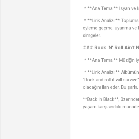
* **Ana Tema:** İsyan ve ki
* **Lirik Analizi:** Toplumsal
eyleme geçme, uyanma ve haya
simgeler.
### Rock 'N' Roll Ain't 
* **Ana Tema:** Müziğin iyi
* **Lirik Analizi:** Albümün
"Rock and roll it will surviv
olacağını ilan eder. Bu şarkı,
**Back In Black**, üzerinde
yaşam karşısındaki mücadele