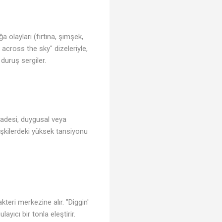
a olayları (fırtına, şimşek,
 across the sky" dizeleriyle,
duruş sergiler.
ifadesi, duygusal veya
işkilerdeki yüksek tansiyonu
kteri merkezine alır. "Diggin'
yıcı bir tonla eleştirir.