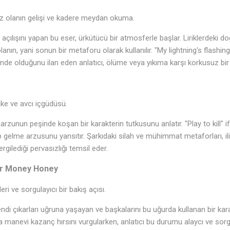
 olanın gelişi ve kadere meydan okuma.
açılışını yapan bu eser, ürkütücü bir atmosferle başlar. Liriklerdeki doğ
anın, yani sonun bir metaforu olarak kullanılır. "My lightning's flashing
nde olduğunu ilan eden anlatıcı, ölüme veya yıkıma karşı korkusuz bir 
ke ve avcı içgüdüsü.
, arzunun peşinde koşan bir karakterin tutkusunu anlatır. "Play to kill" 
p gelme arzusunu yansıtır. Şarkıdaki silah ve mühimmat metaforları, il
ergilediği pervasızlığı temsil eder.
or Money Honey
eri ve sorgulayıcı bir bakış açısı.
endi çıkarları uğruna yaşayan ve başkalarını bu uğurda kullanan bir kara
 manevi kazanç hırsını vurgularken, anlatıcı bu durumu alaycı ve sorgula