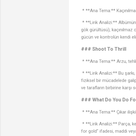
* **Ana Tema:** Kaçınılmaz
* **Lirik Analizi:** Albümün 
🎵
gök gürültüsü), kaçınılmaz ol
gücün ve kontrolün kendi eli
### Shoot To Thrill
* **Ana Tema:** Arzu, tehli
* **Lirik Analizi:** Bu şarkı
fiziksel bir mücadelede gali
♪
ve tarafların birbirine karşı s
### What Do You Do F
* **Ana Tema:** Çıkar ilişkil
* **Lirik Analizi:** Parça, k
for gold" ifadesi, maddi veya