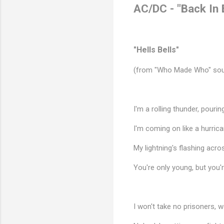
AC/DC - "Back In 
"Hells Bells"
(from "Who Made Who" sou
I'm a rolling thunder, pourin
I'm coming on like a hurric
My lightning's flashing acro
You're only young, but you'
I won't take no prisoners, w