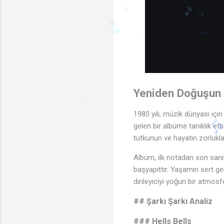
🎵
♩
♩
🎵
Yeniden Doğuşun 
♪
🎵
♩
🎵
1980 yılı, müzik dünyası için
gelen bir albüme tanıklık ett
♬
🎵
♬
♪
🎵
♩
tutkunun ve hayatın zorluk
Albüm, ilk notadan son sani
başyapıttır. Yaşamın sert ge
dinleyiciyi yoğun bir atmosfe
## Şarkı Şarkı Analiz
### Hells Bells