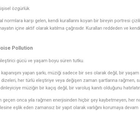
şisel özgürlük.
 normlara karşı gelen, kendi kurallarını koyan bir bireyin portresi çizili
tın içine aktif olarak katılma çağrısıdır. Kuralları reddeden ve kend
♫
Noise Pollution
leştirici gücü ve yaşam boyu süren tutku.
 kapanışını yapan şarkı, müziği sadece bir ses olarak değil, bir yaşam 
e" dizeleri, her türlü eleştiriye veya değişen zaman şartlarına rağmen, s
 dinleyiciye müziğin bir kaçış değil, bir varoluş kanıtı olduğunu hatırlatır
n geçen onca yıla rağmen enerjisinden hiçbir şey kaybetmeyen, her not
sine eşlik eden zamansız bir yapıt olarak varlığını korumaya devam 