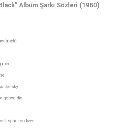
Black" Albüm Şarkı Sözleri (1980)
ndtrack)
g rain
ane
ss the sky
re gonna die
on't spare no lives