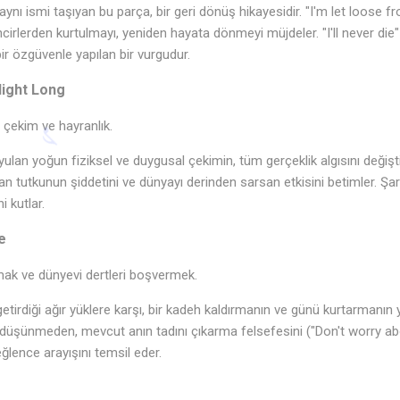
aynı ismi taşıyan bu parça, bir geri dönüş hikayesidir. "I'm let loose f
ncirlerden kurtulmayı, yeniden hayata dönmeyi müjdeler. "I'll never die
r özgüvenle yapılan bir vurgudur.
ight Long
 çekim ve hayranlık.
uyulan yoğun fiziksel ve duygusal çekimin, tüm gerçeklik algısını değişti
nan tutkunun şiddetini ve dünyayı derinden sarsan etkisini betimler. Şar
i kutlar.
e
k ve dünyevi dertleri boşvermek.
getirdiği ağır yüklere karşı, bir kadeh kaldırmanın ve günü kurtarmanın y
nı düşünmeden, mevcut anın tadını çıkarma felsefesini ("Don't worry 
eğlence arayışını temsil eder.