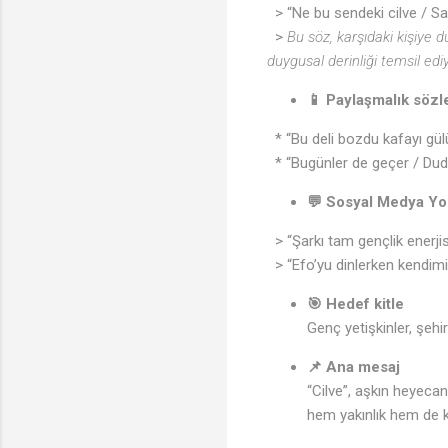
> “Ne bu sendeki cilve / Sa
>
Bu söz, karşıdaki kişiye
duygusal derinliği temsil ediy
📱 Paylaşmalık sözle
* “Bu deli bozdu kafayı gülü
* “Bugünler de geçer / Dudak
💬 Sosyal Medya Yor
> “Şarkı tam gençlik enerji
> “Efo’yu dinlerken kendimi 
🎯 Hedef kitle
Genç yetişkinler, şehir
📌 Ana mesaj
“Cilve”, aşkın heyecanın
hem yakınlık hem de ke