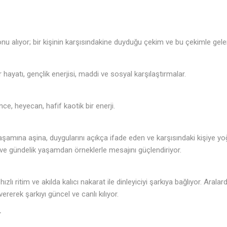
 konu alıyor; bir kişinin karşısındakine duyduğu çekim ve bu çekimle gelen 
hir hayatı, gençlik enerjisi, maddi ve sosyal karşılaştırmalar.
nce, heyecan, hafif kaotik bir enerji.
aşamına aşina, duygularını açıkça ifade eden ve karşısındaki kişiye yoğ
e gündelik yaşamdan örneklerle mesajını güçlendiriyor.
ızlı ritim ve akılda kalıcı nakarat ile dinleyiciyi şarkıya bağlıyor. Aral
rerek şarkıyı güncel ve canlı kılıyor.
r