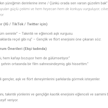
kın yüreğimin derinlerine inme / Çünkü orada sen varsın güzelim bak”
 duyulan güçlü çekimi ve hem heyecan hem de korkuyu vurguluyor; cilv
or.
r (IG / TikTok / Twitter için)
m seninle” – Takıntılı ve eğlenceli aşk vurgusu.
larda reçel gibi ruj” – Gençlik ve flört enerjisini öne çıkaran söz.
um Önerileri (Ekşi tadında)
si, hem kafayı bozuyor hem de gülümsetiyor.”
şehrin ortasında bir film sahnesindeymiş gibi hissettim.”
li gençler, aşk ve flört deneyimlerini şarkılarda görmek isteyenler.
ı, takıntılı yönlerini ve gençliğin kaotik enerjisini eğlenceli ve samimi bi
yif veriyor.