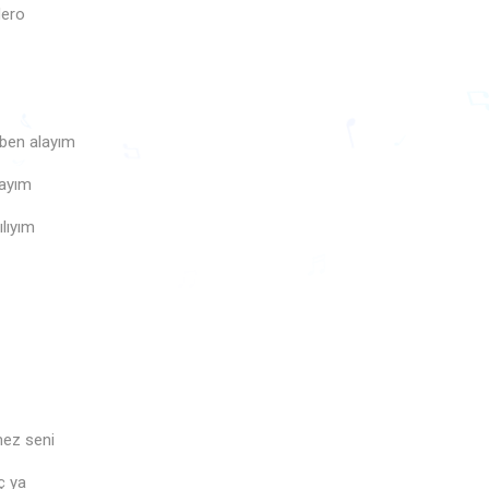
dero
 ben alayım
layım
♪
♩
ılıyım
♫
♩
♪
♬
mez seni
ç ya