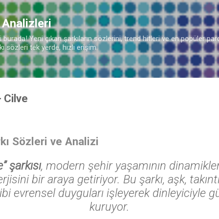
Ana içeriğe atla
 Analizleri
burada! Yeni çıkan şarkıların sözlerini, trend hitleri ve en popüler parç
 sözleri tek yerde, hızlı erişim.
- Cilve
kı Sözleri ve Analizi
” şarkısı
, modern şehir yaşamının dinamikleri
rjisini bir araya getiriyor. Bu şarkı, aşk, takınt
bi evrensel duyguları işleyerek dinleyiciyle g
kuruyor.