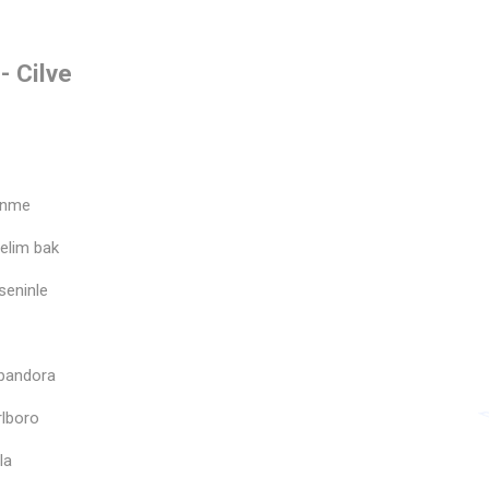
- Cilve
 inme
elim bak
seninle
 pandora
rlboro
la