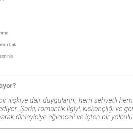
 inme
elim bak
seninle
tıyor?
bir ilişkiye dair duygularını, hem şehvetli hem 
ediyor. Şarkı, romantik ilgiyi, kıskançlığı ve gen
rak dinleyiciye eğlenceli ve içten bir yolcul