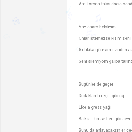
Ara korsan taksi dacia san
Vay anam belalıyım
🎶
♩
♪
♩
🎶
Onlar istemezse kızım seni
🎶
🎶
♬
5 dakika göreyim evinden a
♫
♫
🎵
🎶
♫
Seni silemiyom galiba takınt
♫
♩
♩
Bugünler de geçer
Dudaklarda reçel gibi ruj
Like a gress yağı
Balkız… kimse ben gibi sev
Bunu da anlayacaksın er ge