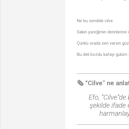
Ne bu sendeki cilve
Sakın yüreğimin derinlerine
Çünkü orada sen varsın güz
Bu deli bozdu kafayı gülüm 
🗞️ “Cilve” ne anla
Efo, “Cilve”de 
♪
şekilde ifade 
harmanlaya