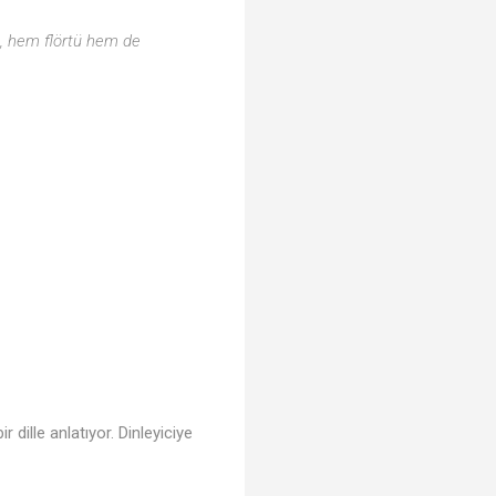
e, hem flörtü hem de
r dille anlatıyor. Dinleyiciye