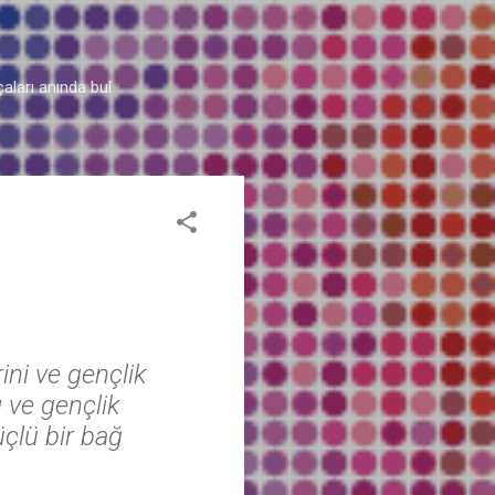
aları anında bul.
ni ve gençlik
ı ve gençlik
üçlü bir bağ