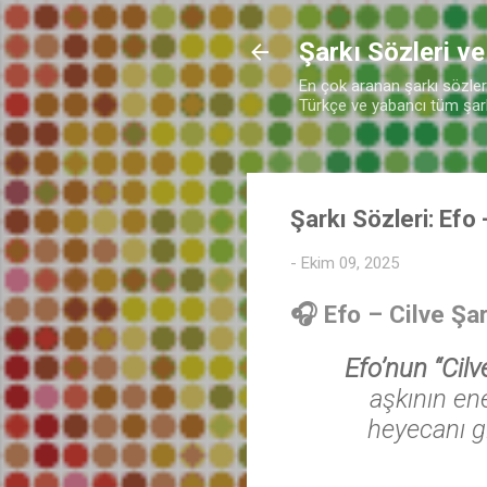
Şarkı Sözleri ve
En çok aranan şarkı sözleri 
Türkçe ve yabancı tüm şarkı
Şarkı Sözleri: Efo 
-
Ekim 09, 2025
🎧 Efo – Cilve Şar
Efo’nun “Cilve
aşkının ene
heyecanı gi