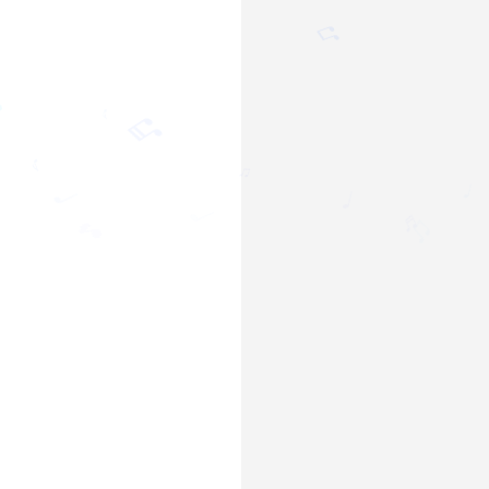
♪
♬
♫
♬
♫
♪
♫
♩
♪
♩
♩
♫
♬
🎵