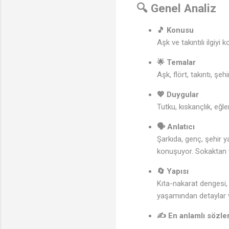
🔍 Genel Analiz
🎵 Konusu
Aşk ve takıntılı ilgiyi
🌟 Temalar
Aşk, flört, takıntı, şe
💖 Duygular
Tutku, kıskançlık, eğle
🗣️ Anlatıcı
Şarkıda, genç, şehir y
konuşuyor. Sokaktan v
🎶
🔄 Yapısı
Kıta-nakarat dengesi, h
yaşamından detaylar ve
✍️ En anlamlı sözle