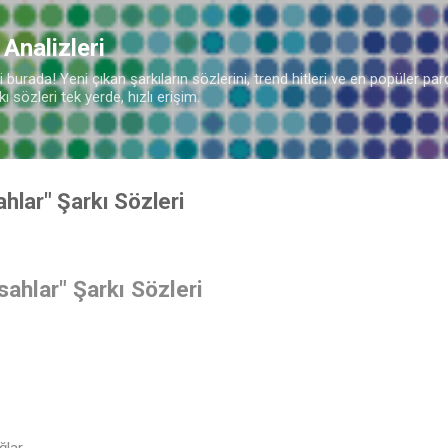
Ana içeriğe atla
 Analizleri
burada! Yeni çıkan şarkıların sözlerini, trend hitleri ve en popüler parç
 sözleri tek yerde, hızlı erişim.
ahlar" Şarkı Sözleri
sahlar" Şarkı Sözleri