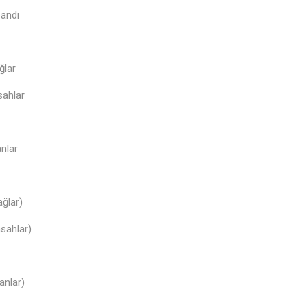
pandı
ğlar
sahlar
nlar
ğlar)
sahlar)
anlar)