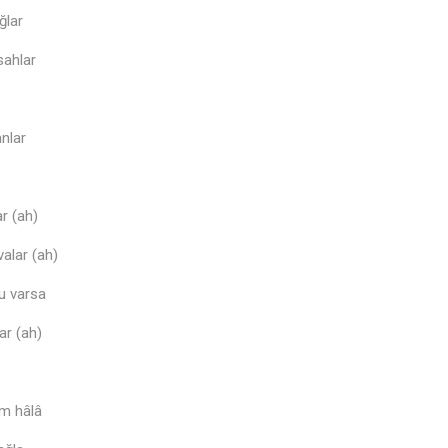
ğlar
sahlar
nlar
ar (ah)
alar (ah)
lu varsa
ar (ah)
♪
im hâlâ