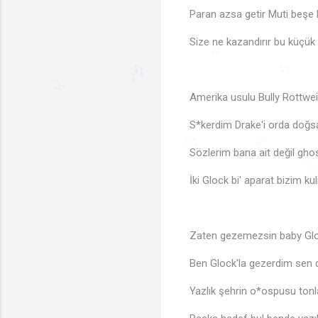
Paran azsa getir Muti beşe 
Size ne kazandırır bu küçük
Amerika usulu Bully Rottwei
♬
S*kerdim Drake'i orda doğ
🎶
♫
🎶
Sözlerim bana ait değil ghos
♬
🎵
♬
İki Glock bi' aparat bizim kul

Zaten gezemezsin baby Glo
Ben Glock'la gezerdim sen d
Yazlık şehrin o*ospusu tonl