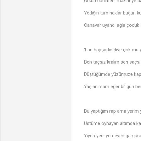
Orkun hadi beni makineye b
Yediğin tüm haklar bugün k
Canavar uyandı ağla çocuk 
'Lan hapşırdın diye çok mu 
Ben taçsız kralım sen saçsı
Düştüğümde yüzümüze kapı
Yaşlanırsam eğer bi' gün be
Bu yaptığım rap ama yerim ye
Üstüme oynayan altımda ka
Yiyen yedi yemeyen gargara