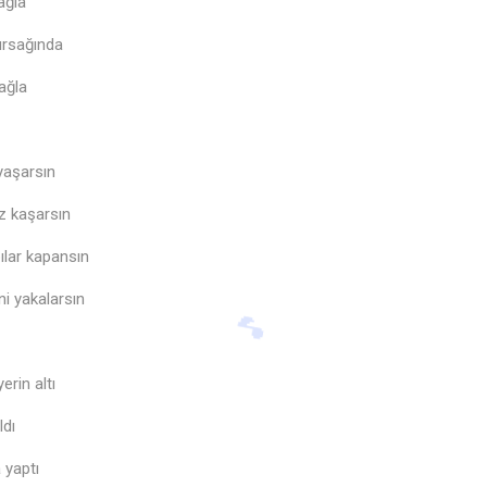
ağla
ursağında
ağla
yaşarsın
z kaşarsın
lar kapansın
ni yakalarsın
rin altı
ldı
 yaptı