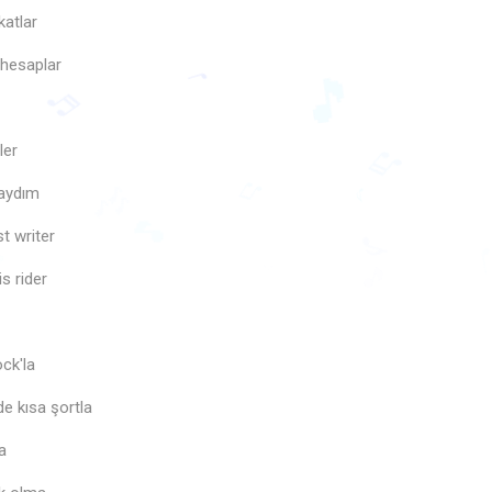
katlar
 hesaplar
ler
saydım
♬
🎵
♩
♬
t writer
♫
🎶
♪
is rider

🎵
♪
♪
ck'la
e kısa şortla
a