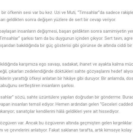
n bir öfkenin sesi var bu kez. Uzi ve Muti, “Timsahlar”da sadece rakiple
rı geldikten sonra değişen yüzlere de sert bir cevap veriyor.
paylaşan insanların değişmesi, başarı geldikten sonra samimiyetin yerini
Timsahlar” şarkısı tam da bu duygunun içinden çıkıyor. Sert tavrı, agre
dışarıdan bakıldığında bir güç gösterisi gibi görünse de altında ciddi b
akıldığında karşımıza ego savaşı, sadakat, ihanet ve ayakta kalma müca
ğil, çıkarları zedelendiğinde döktükleri sahte gözyaşlarını hedef alıyo
♪
kilerin yarattığı öfkeyi anlatan bir hikâye gibi duruyor. Bir anlamda, d
abuğunu sertleştiren insanların şarkısı.
sahlar” sözü, sahte üzüntülere yapılan doğrudan bir gönderme. Bura
yapan insanları temsil ediyor. Hemen ardından gelen “Geceleri cadded
arıyor; sanatçılar kendilerini hâlâ geldikleri yere ait hissediyor.
özgüven var. Ancak bu özgüvenin altında geçmişten gelen kırgınlıklar d
rını ve çevrelerini anlatıyor. Fakat saklanan tarafta, artık kimseye kol