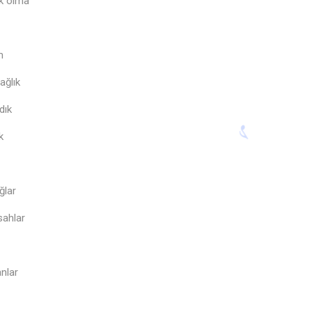
ık olma
m
ağlık
dık
k
ğlar
sahlar
nlar