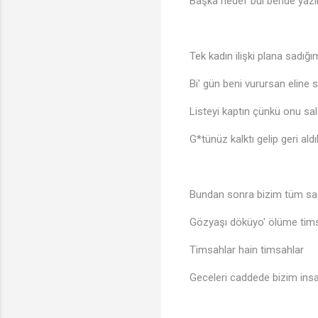
Başka hedef bul bende yaz
Tek kadın ilişki plana sadığı
Bi' gün beni vurursan eline s
Listeyi kaptın çünkü onu sal
G*tünüz kalktı gelip geri aldı
Bundan sonra bizim tüm sa
🎶
Gözyaşı döküyo' ölüme tim
Timsahlar hain timsahlar
Geceleri caddede bizim insa