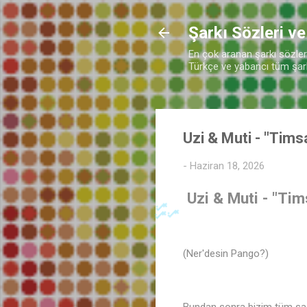
Şarkı Sözleri ve
En çok aranan şarkı sözleri 
Türkçe ve yabancı tüm şarkı
Uzi & Muti - "Tims
-
Haziran 18, 2026
Uzi & Muti - "Tim
(Ner'desin Pango?)