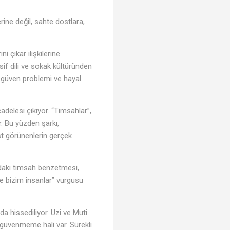
rine değil, sahte dostlara,
 çıkar ilişkilerine
sif dili ve sokak kültüründen
ir güven problemi ve hayal
delesi çıkıyor. “Timsahlar”,
r. Bu yüzden şarkı,
ost görünenlerin gerçek
daki timsah benzetmesi,
e bizim insanlar” vurgusu
a hissediliyor. Uzi ve Muti
ay güvenmeme hali var. Sürekli