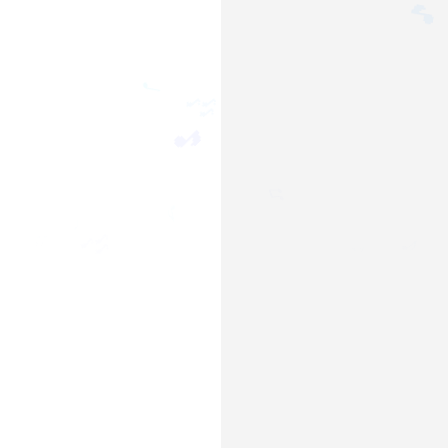
🎵
♩
🎶
🎵
♫
♪
♩
♩
♪