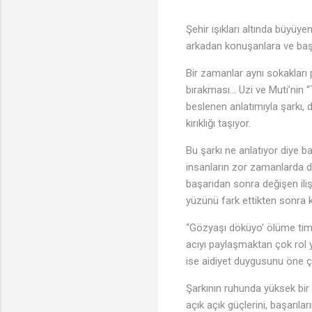
Şehir ışıkları altında büyüye
arkadan konuşanlara ve başa
Bir zamanlar aynı sokakları 
bırakması… Uzi ve Muti’nin “
beslenen anlatımıyla şarkı, 
kırıklığı taşıyor.
Bu şarkı ne anlatıyor diye b
insanların zor zamanlarda de
başarıdan sonra değişen iliş
yüzünü fark ettikten sonra k
“Gözyaşı döküyo' ölüme tim
acıyı paylaşmaktan çok rol 
ise aidiyet duygusunu öne çık
Şarkının ruhunda yüksek bir 
açık açık güçlerini, başarıla