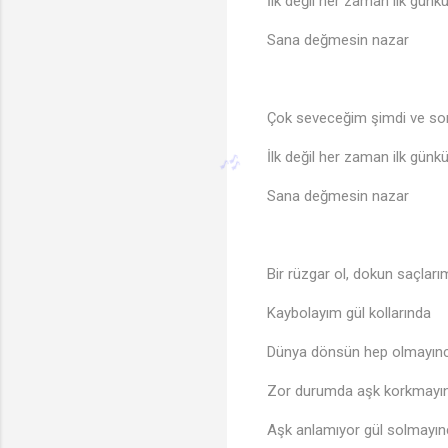
İlk değil her zaman ilk günkü
Sana değmesin nazar
Çok seveceğim şimdi ve so
İlk değil her zaman ilk günkü
Sana değmesin nazar
Bir rüzgar ol, dokun saçlar
Kaybolayım gül kollarında
Dünya dönsün hep olmayınc
Zor durumda aşk korkmayı
Aşk anlamıyor gül solmayı