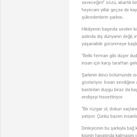
seveceğim” sözü, abartılı 
heyecanı yıllar geçse de kay
şükredenlerin şarkısı…
Hikâyenin başında sevilen ki
aslında dış dünyanın değil, i
yaşanabilir görünmeye başlıy
“Belki ferman gibi düşer dud
insan için karşı taraftan gele
Şarkının ikinci bölümünde ise
gösteriyor. İnsan sevdiğine 
bastırılan duygu biraz da k
endişeyi hissettiriyor.
“Bir rüzgar ol, dokun saçlar
yatıyor. Çünkü bazen insanl
Dinleyicinin bu şarkıyla ba
kişinin hayatında kalmasını