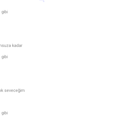
♫
 gibi
nsuza kadar
 gibi
çok seveceğim
 gibi