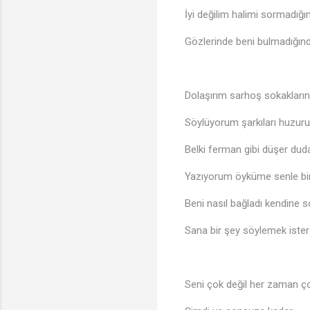
İyi değilim halimi sormadığı
♩
Gözlerinde beni bulmadığın
Dolaşırım sarhoş sokakları
Söylüyorum şarkıları huzur
Belki ferman gibi düşer dud
Yazıyorum öyküme senle bi
Beni nasıl bağladı kendine s
Sana bir şey söylemek ister
🎶
Seni çok değil her zaman 