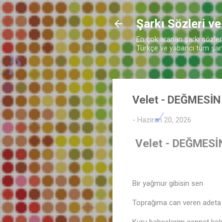
Şarkı Sözleri ve
En çok aranan şarkı sözleri 
🎵
Türkçe ve yabancı tüm şarkı
Velet - DEĞMESİN
-
Haziran 20, 2026
Velet - DEĞMESİN
Bir yağmur gibisin sen
Toprağıma can veren adeta