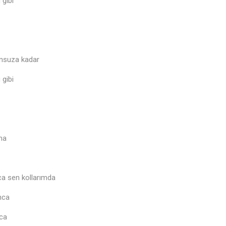
 gibi
nsuza kadar
 gibi
ıma
♫
a sen kollarımda
nca
nca