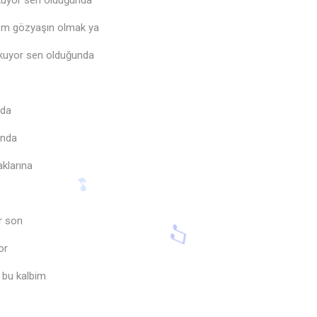
kuyor sen olduğunda
mem gözyaşın olmak ya
kuyor sen olduğunda
nda
unda
aklarına
r son
or
 bu kalbim