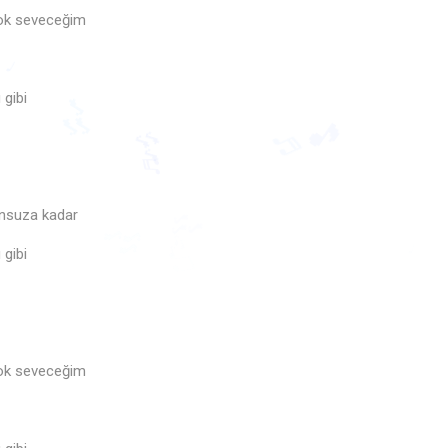
çok seveceğim
🎵
♫
 gibi
♩
🎶
🎵
♬
nsuza kadar
🎶
♬
🎶
🎶
 gibi
çok seveceğim