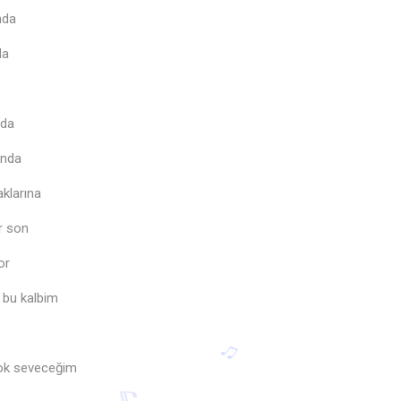
nda
da
nda
unda
aklarına
r son
or
 bu kalbim
çok seveceğim