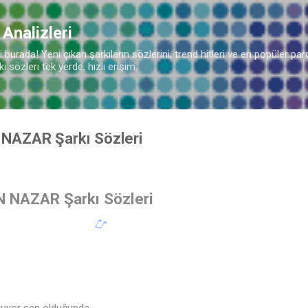
♬
Ana içeriğe atla
 Analizleri
burada! Yeni çıkan şarkıların sözlerini, trend hitleri ve en popüler parç
 sözleri tek yerde, hızlı erişim.
 NAZAR Şarkı Sözleri
 NAZAR Şarkı Sözleri