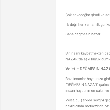
Çok seveceğim şimdi ve so
İlk değil her zaman ilk günkü
Sana değmesin nazar
🎶
Bir insanı kaybetmekten değ
NAZAR”da aşkı büyük cümleler
Velet – DEĞMESİN NAZAR
Bazı insanlar hayatınıza gird
“DEĞMESİN NAZAR” şarkısı tam
insanı hayatının en sakin ve 
Velet, bu şarkıda sevgiyi geç
bakıldığında merkezinde öz