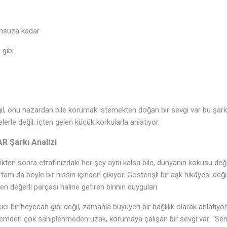
nsuza kadar
 gibi
il, onu nazardan bile korumak istemekten doğan bir sevgi var bu şar
le değil, içten gelen küçük korkularla anlatıyor.
 Şarkı Analizi
ikten sonra etrafınızdaki her şey aynı kalsa bile, dünyanın kokusu değiş
 da böyle bir hissin içinden çıkıyor. Gösterişli bir aşk hikâyesi deği
en değerli parçası haline getiren birinin duyguları.
ici bir heyecan gibi değil, zamanla büyüyen bir bağlılık olarak anlatıyor
lemden çok sahiplenmeden uzak, korumaya çalışan bir sevgi var. “Sen