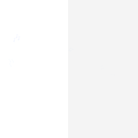
🎶
🎶
♬
🎶
♫
♩