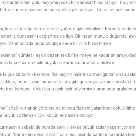
bir romantizmden çok, değişmeyecek bir sadakat hissi taşıyor. Bu yü
betmek istemeyen insanların şarkısı gibi duruyor. Gece sessizleşince s
şi, kurak toprağa can veren bir yağmur gibi anlatılıyor. Karanlık caddel
nsanın iç dünyasının değişmesiyle ilgili. Bir insan mutlu olduğunda, ayn
or. Velet burada bunu oldukça sade bir dille hissettiriyor.
aklarına” cümlesi, aşkın bazen tek bir kelimeye ne kadar anlam yükled
cek küçük bir söz bile büyük bir karar kadar etkili olabiliyor.
 küçük bir korku beliriyor. “İyi değilim halimi sormadığında” sözü aslın
alıştıkça, onun ilgisini sıradan bir şey gibi görmüyor; aksine, yokluğu 
aybetme korkusu. Velet bunu açık açık söylemiyor ama satır aralarında
♫
ıma” sözü romantik görünse de altında fiziksel yakınlıktan çok, birlikte
ar büyük sözlerden çok, küçük temasları özlüyor.
ğ kurmasının sebebi de burada saklı. Herkes büyük acılar yaşamıyor am
 istiyor. “Sana değmesin nazar” cümlesi, aslında sadece nazardan koru