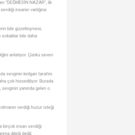
zden “DEĞMESİN NAZAR”, ilk
evdiği insanın varlığına
erin bile güzelleşmesi,
ı sokaklar bile daha
iğini anlatıyor. Çünkü seven
da sevginin kırılgan tarafını
daha çok hissediliyor. Burada
, sevginin yanında gelen o
 olmanın verdiği huzur isteği
a birçok insan sevdiği
nma dileği değil;