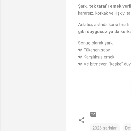
Şarkı,
tek taraflı emek veri
kararsız, korkak ve ilişkiyi t
Anlatıcı, aslında karşı tarafı 
gibi duygusuz ya da korka
Sonuç olarak şarkı:
💔 Tükenen sabır
💔 Karşılıksız emek
💔 Ve bitmeyen “keşke” duygu
2026 şarkıları
Bes