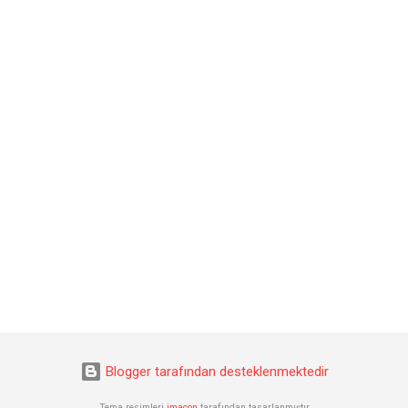
Blogger tarafından desteklenmektedir
Tema resimleri
imacon
tarafından tasarlanmıştır