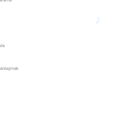
 arama
sla
e anlaşmak
♪