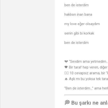
ben de isterdim
haklısın inan bana
my love eğer olsaydım
senin gibi bi korkak
ben de isterdim
💔 “Sevdim ama yetmedim…
🖤 Bir taraf hep veren, diğe
😶‍🌫️ 10 cevapsız arama, bi
🔥 Aşk mı bu yoksa tek tara
“Ben de isterdim…” ama herk
💭 Bu şarkı ne anl