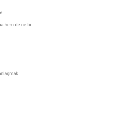
ne
na hem de ne bi
 anlaşmak