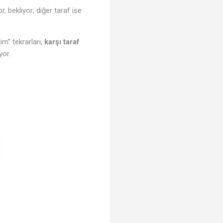
r, bekliyor; diğer taraf ise
dim” tekrarları,
karşı taraf
yor.