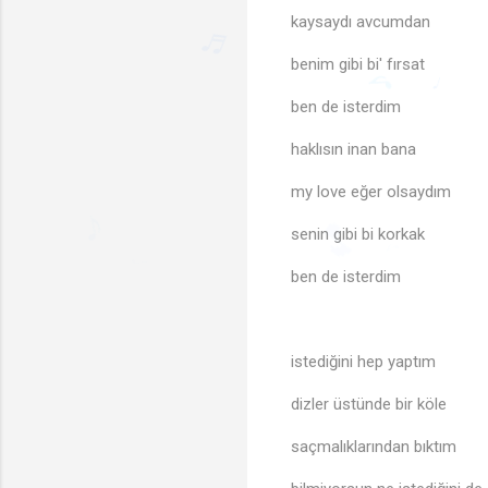
kaysaydı avcumdan
benim gibi bi' fırsat
ben de isterdim
haklısın inan bana
♬
♩
♪
my love eğer olsaydım
senin gibi bi korkak
♪
🎵
ben de isterdim
♪
istediğini hep yaptım
dizler üstünde bir köle
saçmalıklarından bıktım