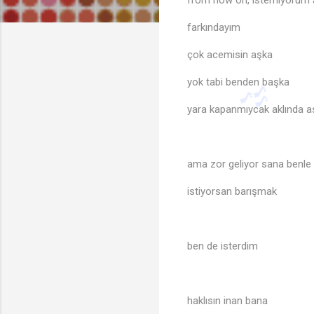
from now on, istemiyorum
farkındayım
çok acemisin aşka
yok tabi benden başka
yara kapanmıycak aklında a
ama zor geliyor sana benl
istiyorsan barışmak
ben de isterdim
🎶
haklısın inan bana