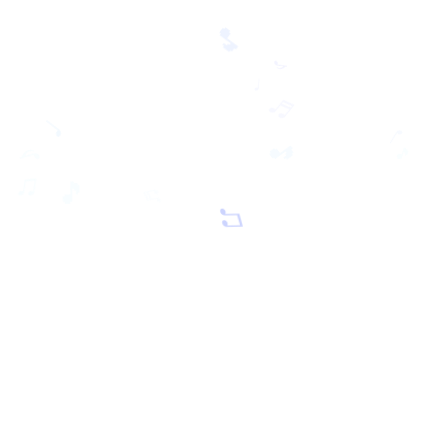
🎵
♪
♩
♩
♬
♩
🎵
🎵
♪
♫
♬
🎵
♫