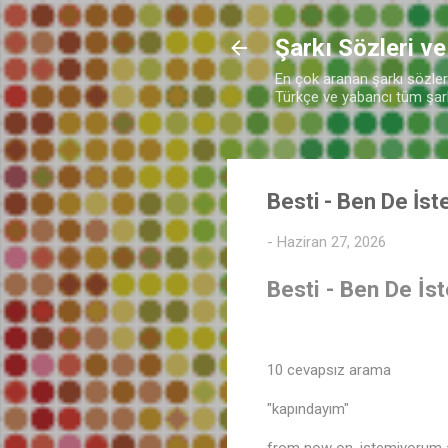
Şarkı Sözleri ve
En çok aranan şarkı sözleri 
Türkçe ve yabancı tüm şarkı
Besti - Ben De İst
-
Haziran 27, 2026
Besti - Ben De İs
10 cevapsız arama
"kapındayım"