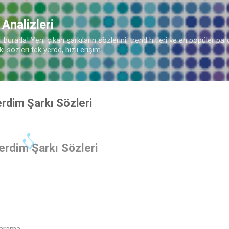
Ana içeriğe atla
 Analizleri
burada! Yeni çıkan şarkıların sözlerini, trend hitleri ve en popüler parç
 sözleri tek yerde, hızlı erişim.
erdim Şarkı Sözleri
terdim Şarkı Sözleri