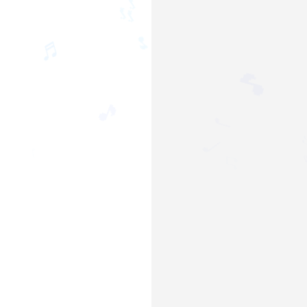
♫
🎶
♬
🎵
🎵
🎵
♩
♩
♩
♫