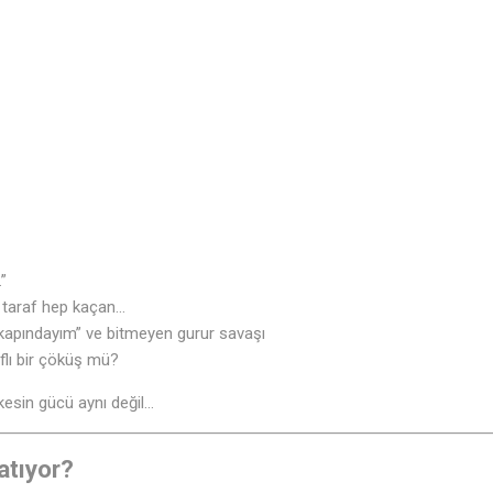
”
♫
r taraf hep kaçan…
r “kapındayım” ve bitmeyen gurur savaşı
flı bir çöküş mü?
esin gücü aynı değil…
atıyor?