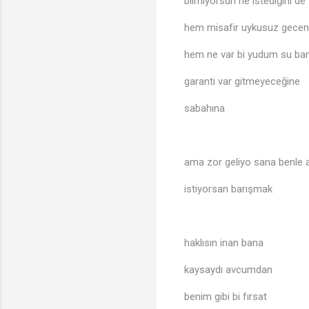
bilmiyorsun ne istediğini de
hem misafir uykusuz gece
hem ne var bi yudum su ba
garanti var gitmeyeceğine
sabahına
ama zor geliyo sana benle
istiyorsan barışmak
haklısın inan bana
kaysaydı avcumdan
benim gibi bi fırsat