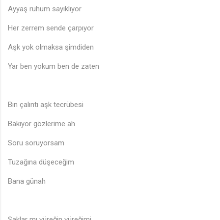
Ayyaş ruhum sayıklıyor
Her zerrem sende çarpıyor
Aşk yok olmaksa şimdiden
Yar ben yokum ben de zaten
Bin çalıntı aşk tecrübesi
Bakıyor gözlerime ah
Soru soruyorsam
Tuzağına düşeceğim
Bana günah
Saklar mı yüreğin yüreğimi