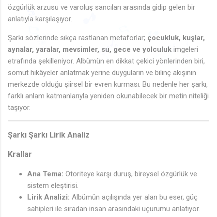
özgürlük arzusu ve varoluş sancıları arasında gidip gelen bir
anlatıyla karşılaşıyor.
Şarkı sözlerinde sıkça rastlanan metaforlar;
çocukluk, kuşlar,
🎵
♫
aynalar, yaralar, mevsimler, su, gece ve yolculuk
imgeleri
🎵
♫
♬
♬
♬
♫
🎶
🎶
♩
♬
♬
♫
etrafında şekilleniyor. Albümün en dikkat çekici yönlerinden biri,
♫
🎶
♪
♩
♪
♩
♬
somut hikâyeler anlatmak yerine duyguların ve bilinç akışının
merkezde olduğu şiirsel bir evren kurması. Bu nedenle her şarkı,
farklı anlam katmanlarıyla yeniden okunabilecek bir metin niteliği
taşıyor.
Şarkı Şarkı Lirik Analiz
Krallar
Ana Tema:
Otoriteye karşı duruş, bireysel özgürlük ve
sistem eleştirisi.
Lirik Analizi:
Albümün açılışında yer alan bu eser, güç
sahipleri ile sıradan insan arasındaki uçurumu anlatıyor.