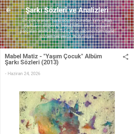
Ana içeriğe atla
Şarkı Sözleri ve Analizleri
En çok aranan şarkı sözleri burada! Yeni çıkan
şarkıların sözlerini, trend hitleri ve en popüler
parçaları anında bul. Türkçe ve yabancı tüm şarkı
sözleri tek yerde, hızlı erişim.
Mabel Matiz - "Yaşım Çocuk" Albüm
Şarkı Sözleri (2013)
-
Haziran 24, 2026