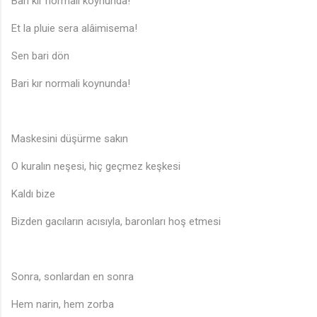
Bari kır normali koynunda!
Et la pluie sera alâimisema!
Sen bari dön
Bari kır normali koynunda!
Maskesini düşürme sakın
O kuralın neşesi, hiç geçmez keşkesi
Kaldı bize
Bizden gacıların acısıyla, baronları hoş etmesi
Sonra, sonlardan en sonra
Hem narin, hem zorba