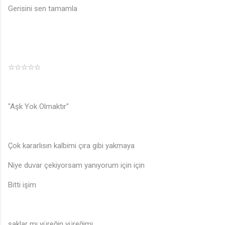
Gerisini sen tamamla
☆☆☆☆☆
"Aşk Yok Olmaktır"
Çok kararlısın kalbimi çıra gibi yakmaya
Niye duvar çekiyorsam yanıyorum için için
Bitti işim
saklar mı yüreğin yüreğimi