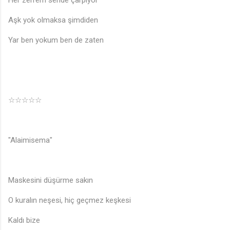
Her zerrem sende çarpıyor
Aşk yok olmaksa şimdiden
Yar ben yokum ben de zaten
♫
☆☆☆☆☆
"Alaimisema"
Maskesini düşürme sakın
O kuralın neşesi, hiç geçmez keşkesi
Kaldı bize