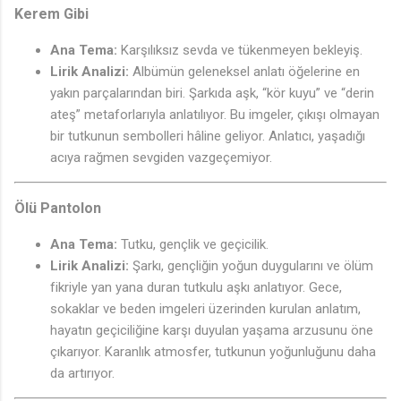
Kerem Gibi
Ana Tema:
Karşılıksız sevda ve tükenmeyen bekleyiş.
Lirik Analizi:
Albümün geleneksel anlatı öğelerine en
yakın parçalarından biri. Şarkıda aşk, “kör kuyu” ve “derin
ateş” metaforlarıyla anlatılıyor. Bu imgeler, çıkışı olmayan
bir tutkunun sembolleri hâline geliyor. Anlatıcı, yaşadığı
acıya rağmen sevgiden vazgeçemiyor.
Ölü Pantolon
Ana Tema:
Tutku, gençlik ve geçicilik.
Lirik Analizi:
Şarkı, gençliğin yoğun duygularını ve ölüm
fikriyle yan yana duran tutkulu aşkı anlatıyor. Gece,
sokaklar ve beden imgeleri üzerinden kurulan anlatım,
hayatın geçiciliğine karşı duyulan yaşama arzusunu öne
çıkarıyor. Karanlık atmosfer, tutkunun yoğunluğunu daha
da artırıyor.