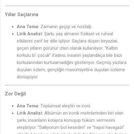
Yıllar Saçlarına
Ana Tema:
Zamanın geçişi ve nostalji.
Lirik Analizi:
Şarkı, yaş almanın fiziksel ve ruhsal
etkilerini zarif bir dille işliyor. Saçlara düşen beyazlar,
♩
geçen yılların görünür izleri olarak kullanılıyor. “Kalbin
korkulu bi' çocuk” ifadesi, insanın yaşlandıkça bile bazı
korkularından kurtulamadığını gösteriyor. Geçmiş yazlara
duyulan özlem, gençliğin masumiyetine duyulan özleme
dönüşüyor.
Zor Değil
Ana Tema:
Toplumsal eleştiri ve ironi.
Lirik Analizi:
Albümün en ironik metinlerinden biri olan
şarkı, insanların kolayca konuşup hüküm vermesini
eleştiriyor. “Sallıyorum bol keseden” ve “hepsi havagazı”