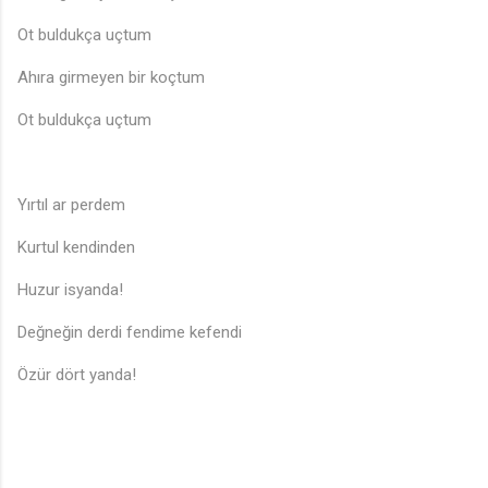
Ot buldukça uçtum
Ahıra girmeyen bir koçtum
Ot buldukça uçtum
Yırtıl ar perdem
Kurtul kendinden
Huzur isyanda!
Değneğin derdi fendime kefendi
Özür dört yanda!