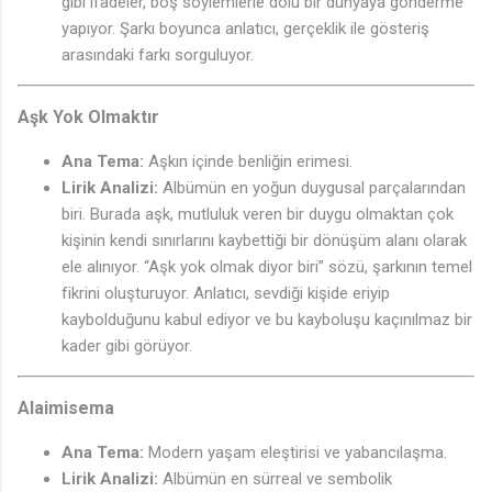
gibi ifadeler, boş söylemlerle dolu bir dünyaya gönderme
yapıyor. Şarkı boyunca anlatıcı, gerçeklik ile gösteriş
arasındaki farkı sorguluyor.
Aşk Yok Olmaktır
Ana Tema:
Aşkın içinde benliğin erimesi.
Lirik Analizi:
Albümün en yoğun duygusal parçalarından
biri. Burada aşk, mutluluk veren bir duygu olmaktan çok
kişinin kendi sınırlarını kaybettiği bir dönüşüm alanı olarak
ele alınıyor. “Aşk yok olmak diyor biri” sözü, şarkının temel
fikrini oluşturuyor. Anlatıcı, sevdiği kişide eriyip
kaybolduğunu kabul ediyor ve bu kayboluşu kaçınılmaz bir
kader gibi görüyor.
Alaimisema
Ana Tema:
Modern yaşam eleştirisi ve yabancılaşma.
Lirik Analizi:
Albümün en sürreal ve sembolik