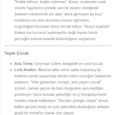
“Krallar bilmez, krallar utanmaz” dizesi, vicdandan uzak
otorite figürlerine yönelik sert bir eleştiri niteliğinde.
Şarkının merkezinde yer alan “ahıra girmeyen bir koç”
metaforu ise sürü düzenine boyun eğmeyen,
özgürlüğünü koruyan bireyi temsil ediyor. “Huzur isyanda”
ifadesi ise huzurun teslimiyette değil, kişinin kendi
gerçeğini savunmasında bulunduğunu vurguluyor.
Yaşım Çocuk
Ana Tema:
Geçmişe özlem, kırılganlık ve içsel çocuk.
Lirik Analizi:
Albüme adını veren şarkı, büyümüş bir
bedenin içinde yaşamaya devam eden çocuğun hikâyesini
anlatıyor. “Yine günlerden sonyaz, yine yaşım çocuk”
sözleri, zaman geçse de bazı duyguların aynı kaldığını
gösteriyor. Gece burada yalnızlığın ve iç hesaplaşmanın
mekânı olarak kullanılıyor. “Geceler yüreğin vatanı” dizesi,
kalbin gerçek sesini en çok yalnızlıkta duyduğunu anlatan
güçlü bir metafor olarak öne çıkıyor.