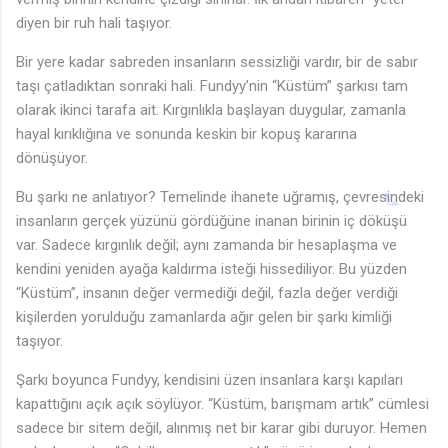
diyen bir ruh hali taşıyor.
Bir yere kadar sabreden insanların sessizliği vardır, bir de sabır
taşı çatladıktan sonraki hali. Fundyy’nin “Küstüm” şarkısı tam
olarak ikinci tarafa ait. Kırgınlıkla başlayan duygular, zamanla
hayal kırıklığına ve sonunda keskin bir kopuş kararına
dönüşüyor.
Bu şarkı ne anlatıyor? Temelinde ihanete uğramış, çevresindeki
insanların gerçek yüzünü gördüğüne inanan birinin iç döküşü
var. Sadece kırgınlık değil; aynı zamanda bir hesaplaşma ve
kendini yeniden ayağa kaldırma isteği hissediliyor. Bu yüzden
“Küstüm”, insanın değer vermediği değil, fazla değer verdiği
kişilerden yorulduğu zamanlarda ağır gelen bir şarkı kimliği
taşıyor.
Şarkı boyunca Fundyy, kendisini üzen insanlara karşı kapıları
kapattığını açık açık söylüyor. “Küstüm, barışmam artık” cümlesi
sadece bir sitem değil, alınmış net bir karar gibi duruyor. Hemen