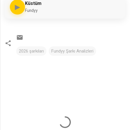
Küstüm
▶
Fundyy
2026 şarkıları
Fundyy Şarkı Analizleri
Y
o
r
u
m
l
a
r