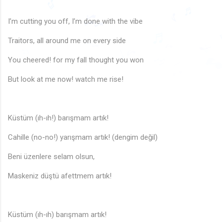
🎵
♬
I’m cutting you off, I’m done with the vibe
♬
🎶
♪
♬
Traitors, all around me on every side
♩
🎶
♫
♩
♪
♬
♪
♫
You cheered! for my fall thought you won
🎶
♫

♫

But look at me now! watch me rise!
Küstüm (ıh-ıh!) barışmam artık!
Cahille (no-no!) yarışmam artık! (dengim değil)
Beni üzenlere selam olsun,
Maskeniz düştü afettmem artık!
Küstüm (ıh-ıh) barışmam artık!