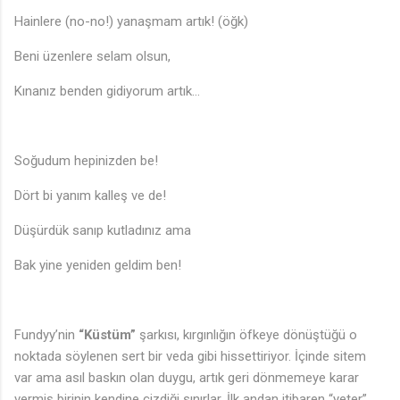
Hainlere (no-no!) yanaşmam artık! (öğk)
Beni üzenlere selam olsun,
Kınanız benden gidiyorum artık…
Soğudum hepinizden be!
Dört bi yanım kalleş ve de!
Düşürdük sanıp kutladınız ama
Bak yine yeniden geldim ben!
Fundyy’nin
“Küstüm”
şarkısı, kırgınlığın öfkeye dönüştüğü o
noktada söylenen sert bir veda gibi hissettiriyor. İçinde sitem
var ama asıl baskın olan duygu, artık geri dönmemeye karar
vermiş birinin kendine çizdiği sınırlar. İlk andan itibaren “yeter”