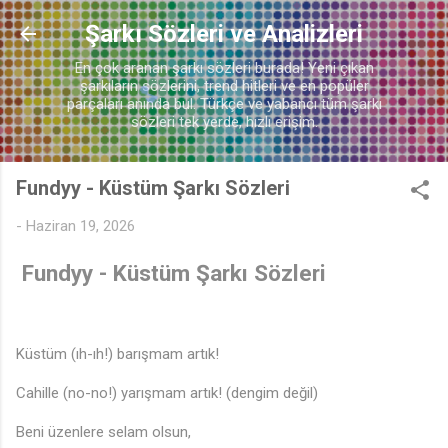
Ana içeriğe atla
Şarkı Sözleri ve Analizleri
En çok aranan şarkı sözleri burada! Yeni çıkan
şarkıların sözlerini, trend hitleri ve en popüler
parçaları anında bul. Türkçe ve yabancı tüm şarkı
sözleri tek yerde, hızlı erişim.
Fundyy - Küstüm Şarkı Sözleri
-
Haziran 19, 2026
Fundyy - Küstüm Şarkı Sözleri
Küstüm (ıh-ıh!) barışmam artık!
🎵
Cahille (no-no!) yarışmam artık! (dengim değil)
Beni üzenlere selam olsun,