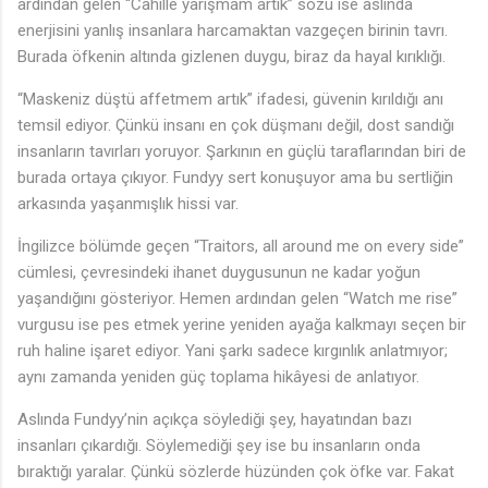
ardından gelen “Cahille yarışmam artık” sözü ise aslında
enerjisini yanlış insanlara harcamaktan vazgeçen birinin tavrı.
Burada öfkenin altında gizlenen duygu, biraz da hayal kırıklığı.
“Maskeniz düştü affetmem artık” ifadesi, güvenin kırıldığı anı
temsil ediyor. Çünkü insanı en çok düşmanı değil, dost sandığı
insanların tavırları yoruyor. Şarkının en güçlü taraflarından biri de
burada ortaya çıkıyor. Fundyy sert konuşuyor ama bu sertliğin
arkasında yaşanmışlık hissi var.
İngilizce bölümde geçen “Traitors, all around me on every side”
cümlesi, çevresindeki ihanet duygusunun ne kadar yoğun
yaşandığını gösteriyor. Hemen ardından gelen “Watch me rise”
vurgusu ise pes etmek yerine yeniden ayağa kalkmayı seçen bir
ruh haline işaret ediyor. Yani şarkı sadece kırgınlık anlatmıyor;
aynı zamanda yeniden güç toplama hikâyesi de anlatıyor.
Aslında Fundyy’nin açıkça söylediği şey, hayatından bazı
insanları çıkardığı. Söylemediği şey ise bu insanların onda
bıraktığı yaralar. Çünkü sözlerde hüzünden çok öfke var. Fakat