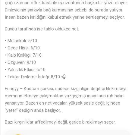
♪
çoğu zaman öfke, bastırılmış üzüntünün başka bir yüzü oluyor.
Dinleyicinin şarkıyla bağ kurmasının sebebi de burada yatıyor.
İnsan bazen kırıldığını kabul etmek yerine sertleşmeyi seçiyor.
Duygu tarafında ise tablo oldukça net:
• Melankoli: 5/10
• Gece Hissi: 6/10
• Kalp Kırıklığı: 7/10
• Özgüven: 9/10
• Yalnızlık Etkisi: 6/10
• Tekrar Dinleme İsteği: 8/10 🎧
Fundyy – Küstüm şarkısı, sadece kızgınlığın değil, artık kimseyi
memnun etmeye çalışmaktan vazgeçmiş insanların ruh halini
yansıtıyor. Bazen en net vedalar, yüksek sesle değil; içinden
“yeter” dediğin anda başlıyor.
Bazı kırgınlıklar affedilmeyi değil, geride bırakılmayı seçer.