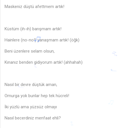
Maskeniz düştü afettmem artık!
Küstüm (ıh-ıh) barışmam artık!
Hainlere (no-no!) yanaşmam artık! (öğk)
Beni üzenlere selam olsun,
Kınanız benden gidiyorum artık! (ahhahah)
🎶
Nasıl bir devre düştük aman,
♪
♩
Omurga yok bunlar hep tek hücreli!
♩
İki yüzlü ama yüzsüz olmayı
♫
Nasıl becerdiniz menfaat ehli?