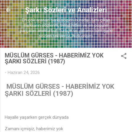
♬
Ana içeriğe atla
Şarkı Sözleri ve Analizleri
🎵
En çok aranan şarkı sözleri burada! Yeni çıkan
şarkıların sözlerini, trend hitleri ve en popüler
parçaları anında bul. Türkçe ve yabancı tüm şarkı
sözleri tek yerde, hızlı erişim.
MÜSLÜM GÜRSES - HABERİMİZ YOK
ŞARKI SÖZLERİ (1987)
-
Haziran 24, 2026
MÜSLÜM GÜRSES - HABERİMİZ YOK
ŞARKI SÖZLERİ (1987)
Hayalle yaşarken gerçek dünyada
Zamanı içmişiz, haberimiz yok