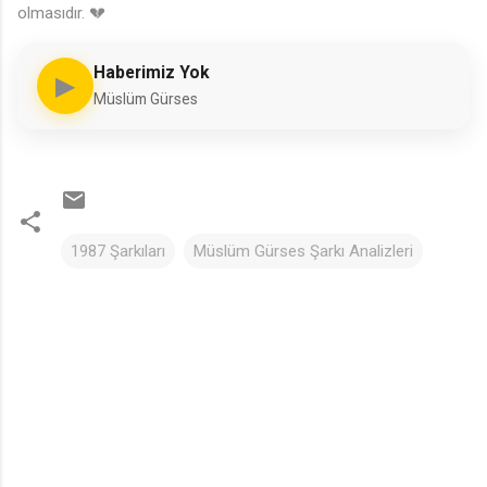
olmasıdır. 💔
🎵
Haberimiz Yok
▶
Müslüm Gürses
1987 Şarkıları
Müslüm Gürses Şarkı Analizleri
Y
o
r
u
m
l