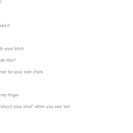
?
ad it
th your bitch
de this?
, ever be your side chick
n my finger
, "shoot your shot" when you see 'em