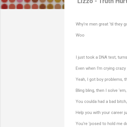
Lizzo - Truth Hur
Why're men great 'til they g
Woo
I just took a DNA test, turn
Even when I'm crying crazy
Yeah, I got boy problems, t
Bling bling, then I solve 'e
You coulda had a bad bitch
Help you with your career jus
You're 'posed to hold me d