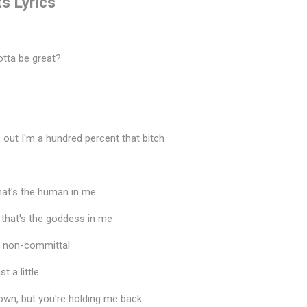
ts Lyrics
otta be great?
s out I'm a hundred percent that bitch
hat's the human in me
m, that's the goddess in me
, non-committal
t a little
own, but you're holding me back