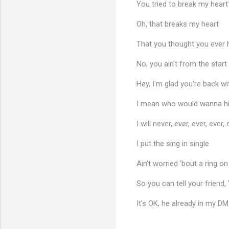
You tried to break my heart
Oh, that breaks my heart
♪
That you thought you ever h
No, you ain't from the start
Hey, I'm glad you're back wi
I mean who would wanna hi
I will never, ever, ever, ever
I put the sing in single
Ain't worried 'bout a ring o
So you can tell your friend
It's OK, he already in my DM