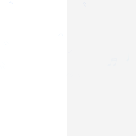
🎵
🎶
♪
♫
♬
♩
🎶