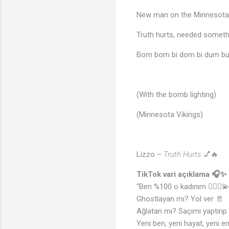
New man on the Minnesota
Truth hurts, needed someth
Bom bom bi dom bi dum b
(With the bomb lighting)
(Minnesota Vikings)
Lizzo –
Truth Hurts
💅🔥
TikTok vari açıklama 🎧✨
“Ben %100 o kadınım 💁🏽‍♀️
Ghostlayan mı? Yol ver 🚪
Ağlatan mı? Saçımı yaptırıp 
Yeni ben, yeni hayat, yeni ene