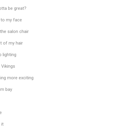
otta be great?
ht to my face
the salon chair
t of my hair
 lighting
 Vikings
ing more exciting
um bay
e
 it