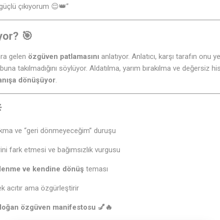
güçlü çıkıyorum 😌👑”
yor? 🎯
onra gelen
özgüven patlamasını
anlatıyor. Anlatıcı, karşı tarafın onu y
a takılmadığını söylüyor. Aldatılma, yarım bırakılma ve değersiz hiss
anışa dönüşüyor
.

bırakma ve “geri dönmeyeceğim” duruşu
rini fark etmesi ve bağımsızlık vurgusu
lenme ve kendine dönüş
teması
k acıtır ama özgürleştirir
n doğan özgüven manifestosu 💅🔥