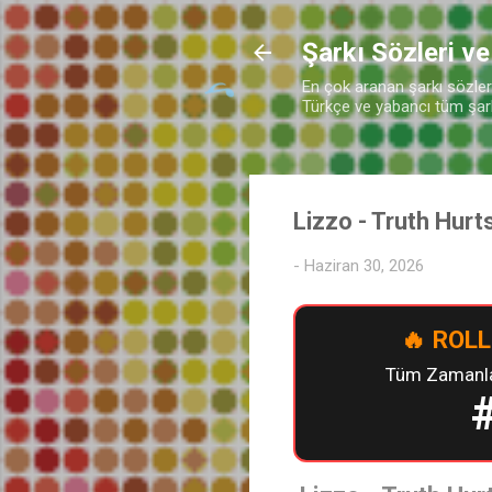
Şarkı Sözleri ve
En çok aranan şarkı sözleri 
Türkçe ve yabancı tüm şarkı
Lizzo - Truth Hurt
-
Haziran 30, 2026
🔥 ROLL
Tüm Zamanlar