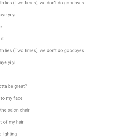
ith lies (Two times), we don't do goodbyes
aye yi yi
e
 it
ith lies (Two times), we don't do goodbyes
aye yi yi
otta be great?
ht to my face
the salon chair
t of my hair
 lighting