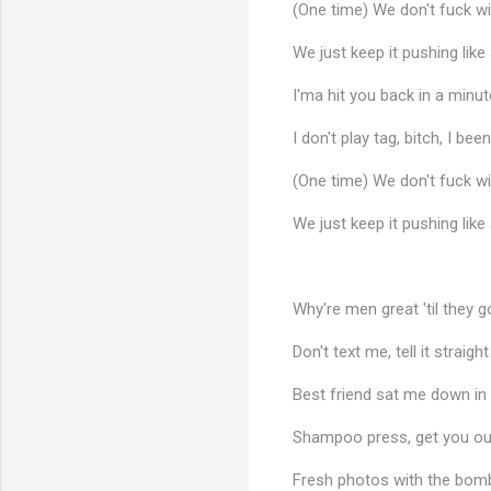
(One time) We don't fuck w
We just keep it pushing like 
I'ma hit you back in a minut
I don't play tag, bitch, I been
(One time) We don't fuck w
♩
We just keep it pushing like 
Why're men great 'til they g
Don't text me, tell it straig
Best friend sat me down in 
Shampoo press, get you ou
Fresh photos with the bomb