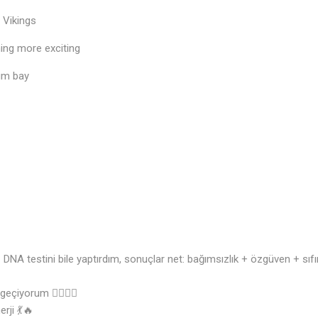
 Vikings
ing more exciting
um bay
🎶
 DNA testini bile yaptırdım, sonuçlar net: bağımsızlık + özgüven + sı
geçiyorum 💇🏽‍♀️✨
rji 💃🔥