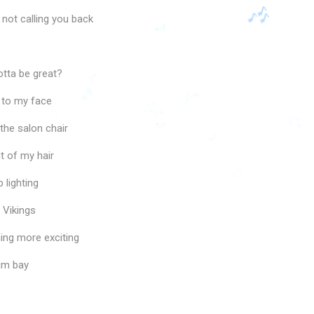
not calling you back
otta be great?
ht to my face
the salon chair
♪
♪
♪
🎵
🎶
t of my hair
♩
♩
♪
♫
♩
 lighting
 Vikings
ing more exciting
um bay