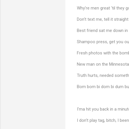
Why're men great 'til they g
Don't text me, tell it straig
Best friend sat me down in 
Shampoo press, get you ou
Fresh photos with the bomb
New man on the Minnesota
Truth hurts, needed someth
Bom bom bi dom bi dum b
I'ma hit you back in a minut
I don't play tag, bitch, I been