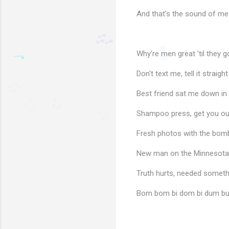
And that's the sound of me 
Why're men great 'til they g
Don't text me, tell it straig
🎶
Best friend sat me down in 
🎵
Shampoo press, get you ou
♫
♬
♫
🎶
♫
♪
♬
Fresh photos with the bomb
♫
New man on the Minnesota
Truth hurts, needed someth
Bom bom bi dom bi dum b