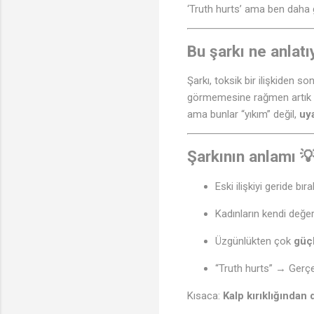
‘Truth hurts’ ama ben daha 
Bu şarkı ne anlatı
Şarkı, toksik bir ilişkiden s
görmemesine rağmen artık bun
ama bunlar “yıkım” değil,
uy
Şarkının anlamı 
Eski ilişkiyi geride 
Kadınların kendi değe
Üzgünlükten çok
güç
“Truth hurts” → Gerçe
Kısaca:
Kalp kırıklığında