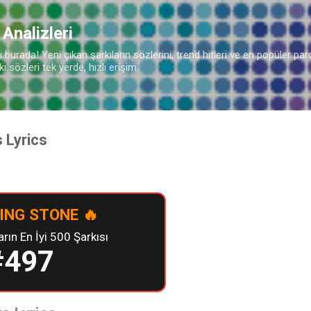
Ana içeriğe atla
 Analizleri
burada! Yeni çıkan şarkıların sözlerini, trend hitleri ve en popüler parç
 sözleri tek yerde, hızlı erişim.
s Lyrics
ING STONE 🔥
ın En İyi 500 Şarkısı
#497