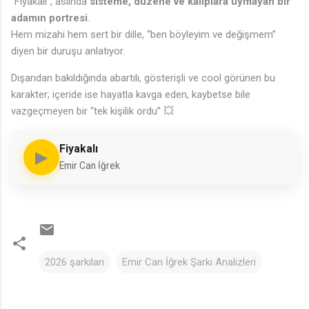
“Fiyakalı”, aslında
sisteme, düzene ve kalıplara uymayan bir
adamın portresi
.
Hem mizahi hem sert bir dille, “ben böyleyim ve değişmem”
diyen bir duruşu anlatıyor.
Dışarıdan bakıldığında abartılı, gösterişli ve cool görünen bu
karakter; içeride ise hayatla kavga eden, kaybetse bile
vazgeçmeyen bir “tek kişilik ordu” 💥
Fiyakalı
▶
Emir Can İğrek
🎵
2026 şarkıları
Emir Can İğrek Şarkı Analizleri
Y