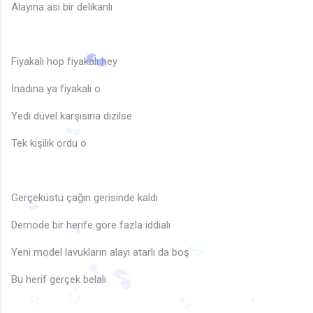
Alayına asi bir delikanlı
Fiyakalı hop fiyakalı hey
İnadına ya fiyakalı o
Yedi düvel karşısına dizilse
Tek kişilik ordu o
🎵
Gerçeküstü çağın gerisinde kaldı
Demode bir herife göre fazla iddialı
🎵
Yeni model lavukların alayı atarlı da boş
🎵
♪
🎵
Bu herif gerçek belalı
🎵
🎵
♫
♪