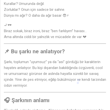
Kurallar? Umurunda değil.
Zorluklar? Onun için sadece bir sahne.
Dünya mı ağır? O daha da ağır basar 😎⚡
🚬🕶️
♩
Biraz sokak, biraz ironi, biraz “ben farklıyım” havası…
Ama altında ciddi bir yalnızlık ve mücadele de var 💔
📌 Bu şarkı ne anlatıyor?
Şarkı, toplumun “uyumsuz” ya da “asi” gördüğü bir karakterin
hayatını anlatıyor. Bu kişi dışarıdan bakıldığında özgüvenli, cool
ve umursamaz görünse de aslında hayatla sürekli bir savaş
içinde. Yine de pes etmiyor, eğilip bükülmüyor ve kendi tarzından
ödün vermiyor.
🎧 Şarkının anlamı