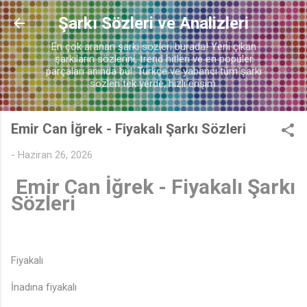
Ana içeriğe atla
🎵
Şarkı Sözleri ve Analizleri
En çok aranan şarkı sözleri burada! Yeni çıkan
şarkıların sözlerini, trend hitleri ve en popüler
parçaları anında bul. Türkçe ve yabancı tüm şarkı
sözleri tek yerde, hızlı erişim.
Emir Can İğrek - Fiyakalı Şarkı Sözleri
-
Haziran 26, 2026
Emir Can İğrek - Fiyakalı Şarkı
Sözleri
Fiyakalı
İnadına fiyakalı