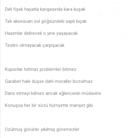
♩
♫
♬
🎵
♩
♩
Deli fişek hayatla kavgasında kara kuşak
🎶
♬
♪
♪
♪
♬
🎵
🎶
Tek aksesuarı sol göğsündeki saplı bıçak
♪
♪
♬
♪
♫
Hasımlar delirecek o yine yaşayacak
♫
♫
♪
🎶
🎵
Teslim olmayacak çarpışacak
Kuponlar tutmaz problemler bitmez
Garabet hale düşse dahi moraller bozulmaz
Dans etmeyi bilmez ancak eğlencenin müdavimi
Konuşsa her bir sözü hürriyette manşet gibi
Üzülmüş görürler yıkılmış göremezler