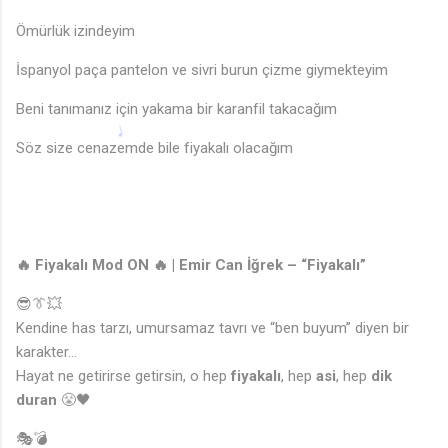
Ömürlük izindeyim
İspanyol paça pantelon ve sivri burun çizme giymekteyim
Beni tanımanız için yakama bir karanfil takacağım
Söz size cenazemde bile fiyakalı olacağım
🔥 Fiyakalı Mod ON 🔥 | Emir Can İğrek – “Fiyakalı”
😎👔💥
Kendine has tarzı, umursamaz tavrı ve “ben buyum” diyen bir
karakter…
Hayat ne getirirse getirsin, o hep
fiyakalı
, hep
asi
, hep
dik
duran
😤🖤
🎭💣