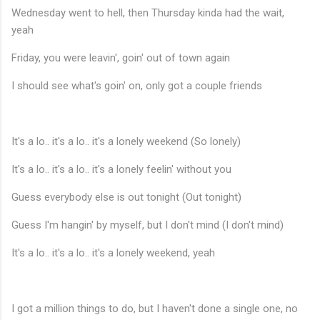
Wednesday went to hell, then Thursday kinda had the wait,
yeah
Friday, you were leavin', goin' out of town again
I should see what's goin' on, only got a couple friends
It's a lo.. it's a lo.. it's a lonely weekend (So lonely)
It's a lo.. it's a lo.. it's a lonely feelin' without you
Guess everybody else is out tonight (Out tonight)
Guess I'm hangin' by myself, but I don't mind (I don't mind)
It's a lo.. it's a lo.. it's a lonely weekend, yeah
I got a million things to do, but I haven't done a single one, no