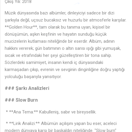
♬
Çıkış Yılı: 2018
🎵
Müzik dünyasında bazı albümler, dinleyiciyi sadece bir dizi
şarkıyla değil, uçsuz bucaksız ve huzurlu bir atmosferle karşılar.
**Golden Hour**, tam olarak bu tanıma uyan, kişisel bir
♩
♫
🎶
dönüşümün, aşkın keşfinin ve hayatın sunduğu küçük
♬
♬
♪
♬
mucizelerin kutlaması niteliğinde bir eserdir. Albüm, adının
hakkını vererek; gün batımının o altın sarısı ışığı gibi yumuşak,
sıcak ve etrafındaki her şeyi güzelleştiren bir tona sahip.
Sözlerdeki samimiyet, insanın kendi iç dünyasındaki
karmaşadan çıkıp, evrenin ve sevginin dinginliğine doğru yaptığı
yolculuğu başarıyla yansıtıyor.
### Şarkı Analizleri
### Slow Burn
* **Ana Tema:** Kabulleniş, sabır ve bireysellik.
* **Lirik Analizi:** Albümün açılışını yapan bu eser, aceleci
modern dünyaya karşı bir başkaldırı niteliğinde. "Slow burn"