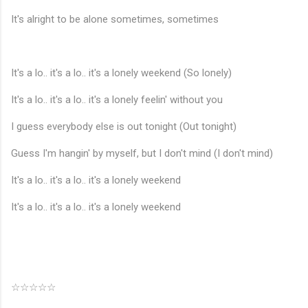
It's alright to be alone sometimes, sometimes
It's a lo.. it's a lo.. it's a lonely weekend (So lonely)
It's a lo.. it's a lo.. it's a lonely feelin' without you
I guess everybody else is out tonight (Out tonight)
Guess I'm hangin' by myself, but I don't mind (I don't mind)
It's a lo.. it's a lo.. it's a lonely weekend
It's a lo.. it's a lo.. it's a lonely weekend
☆☆☆☆☆