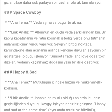
gizlendikçe daha çok parlayan bir cevher olarak tanımlanıyor.
### Space Cowboy
* **Ana Tema:** Vedalaşma ve özgür bırakma.
* **Lirik Analizi:** Albümün en güçlü veda şarkılarından biri. Bir
kapıyı kapatmanın ve "atın koşmak istediği yerde onu tutmanın
anlamsızlığına" vurgu yapılıyor. Sevginin bittiği noktada,
karşındakine alan açmanın aslında kendine duyulan saygının bir
göstergesi olduğu işleniyor. "Sunsets fade, and love does too"
dizeleri, vedanın kaçınılmaz doğasını yalın bir dille özetliyor.
### Happy & Sad
* **Ana Tema:** Mutluluğun içindeki hüzün ve mükemmellik
korkusu.
* **Lirik Analizi:** İnsanın en mutlu olduğu anlarda, bu anın
geçiciliğinden duyduğu kaygıyı işleyen nadir bir çalışma. "Happy
and sad at the same time" (aynı anda mutlu ve hüzünlü),