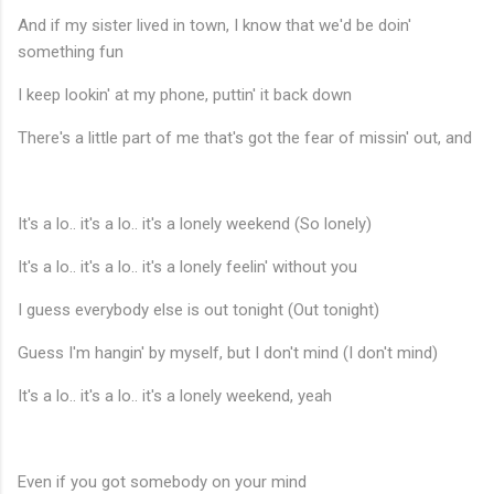
And if my sister lived in town, I know that we'd be doin'
something fun
I keep lookin' at my phone, puttin' it back down
There's a little part of me that's got the fear of missin' out, and
It's a lo.. it's a lo.. it's a lonely weekend (So lonely)
It's a lo.. it's a lo.. it's a lonely feelin' without you
I guess everybody else is out tonight (Out tonight)
Guess I'm hangin' by myself, but I don't mind (I don't mind)
It's a lo.. it's a lo.. it's a lonely weekend, yeah
Even if you got somebody on your mind