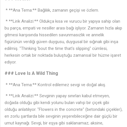
* **Ana Tema:** Bağlılık, zamanın geçişi ve özlem.
* **Lirik Analizi:** Oldukça kısa ve vurucu bir yapıya sahip olan
bu parça, empati ve nesiller arası bağı işliyor. Zamanın hızla akıp
gitmesi karşısında hissedilen savunmasızlık ve annelik
figürünün verdiği güven duygusu, duygusal bir sığınak gibi inşa
edilmiş. "Thinking 'bout the time that's slipping" cümlesi,
herkesin ortak bir noktada buluştuğu zamansal bir hüzne işaret
ediyor.
### Love Is A Wild Thing
* **Ana Tema:** Kontrol edilemez sevgi ve doğal akış.
* **Lirik Analizi:** Sevginin yapay sınırları kabul etmeyen,
doğada olduğu gibi kendi yolunu bulan vahşi bir çiçek gibi
olduğu anlatılıyor. "Flowers in the concrete" (betondaki çiçekler),
en zorlu şartlarda bile sevginin yeşerebileceğine dair güçlü bir
umut kaynağı. Sevgi, bir eşya gibi saklanamaz; aksine,