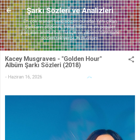
Ana içeriğe atla
Şarkı Sözleri ve Analizleri
En çok aranan şarkı sözleri burada! Yeni çıkan
şarkıların sözlerini, trend hitleri ve en popüler
parçaları anında bul. Türkçe ve yabancı tüm şarkı
sözleri tek yerde, hızlı erişim.
♪
Kacey Musgraves - "Golden Hour"
Albüm Şarkı Sözleri (2018)
-
Haziran 16, 2026