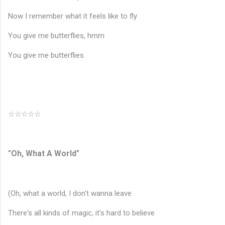
Now I remember what it feels like to fly
You give me butterflies, hmm
You give me butterflies
☆☆☆☆☆
"Oh, What A World"
(Oh, what a world, I don't wanna leave
There's all kinds of magic, it's hard to believe
♬