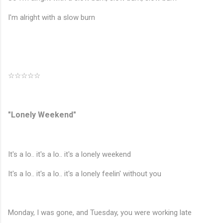
I'm alright with a slow burn
☆☆☆☆☆
"Lonely Weekend"
It's a lo.. it's a lo.. it's a lonely weekend
It's a lo.. it's a lo.. it's a lonely feelin' without you
Monday, I was gone, and Tuesday, you were working late