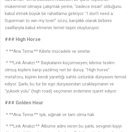
mükemmel olmaya çalışmak yerine, "sadece insan" olduğunu
kabul etmek büyük bir rahatlama getiriyor. "I don't need a
Superman to win my lovin'" sözü, karşılıklı olarak birbirini
zaaflarıyla kabul etmenin temel taşını oluşturuyor.
### High Horse
* **Ana Tema:** Kibirle mücadele ve sınırlar.
* **Lirik Analizi:** Başkalarını küçümseyen, kibrine teslim
olmuş kişilere karşı yazılmış net bir duruş. "High horse"
🎵
metaforu, kişinin kendi yarattığı sahte üstünlük dünyasını temsil
ediyor. Şarkı, bu tür bir ego dünyasından uzaklaşmanın ve
"yüksek yolu" (high road) seçmenin erdemine işaret ediyor.
### Golden Hour
* **Ana Tema:** Işık, sığınak ve tam olma hali.
* **Lirik Analizi:** Albüme adını veren bu şarkı, sevginin kişiyi