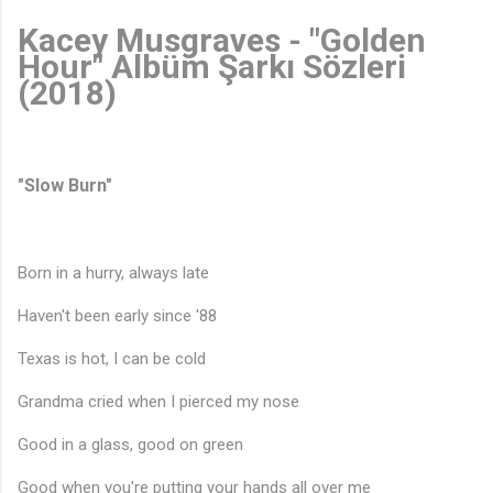
Kacey Musgraves - "Golden
Hour" Albüm Şarkı Sözleri
(2018)
"Slow Burn"
Born in a hurry, always late
Haven't been early since '88
Texas is hot, I can be cold
Grandma cried when I pierced my nose
Good in a glass, good on green
Good when you're putting your hands all over me