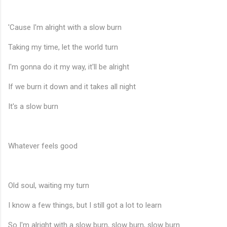
'Cause I'm alright with a slow burn
Taking my time, let the world turn
I'm gonna do it my way, it'll be alright
If we burn it down and it takes all night
It's a slow burn
Whatever feels good
Old soul, waiting my turn
I know a few things, but I still got a lot to learn
So I'm alright with a slow burn, slow burn, slow burn