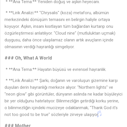
* **Ana Tema:** Yeniden doğuş ve aşkın heyecanı.
* **Lirik Analizi:** "Chrysalis" (koza) metaforu, albümün
merkezindeki dönüşüm temasını en belirgin haliyle ortaya
koyuyor. Aşkın, insanı kısıtlayan tüm bağlardan kurtarıp onu
özgürleştirmesi anlatılıyor. "Cloud nine" (mutluluktan uçmak)
♩
duygusu, daha önce ulaşılamaz olanın artık avuçların içinde
olmasının verdiği hayranlığı simgeliyor.
### Oh, What A World
* **Ana Tema:** Hayatın büyüsü ve evrensel hayranlık.
* **Lirik Analizi:** Şarkı, doğanın ve varoluşun gizemine karşı
duyulan derin hayranlığı merkeze alıyor. "Northern lights" ve
"neon glow" gibi görüntüler, dünyanın aslında ne kadar büyüleyici
bir yer olduğunu hatırlatıyor. Bilinmezliğin getirdiği korku yerine,
o bilinmezliğin içindeki mucizeye odaklanmak; "Thank God it's
not too good to be true" sözleriyle zirveye ulaşıyor.
### Mother