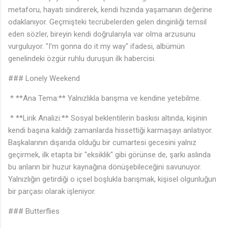
metaforu, hayatı sindirerek, kendi hızında yaşamanın değerine
odaklanıyor. Geçmişteki tecrübelerden gelen dinginliği temsil
eden sözler, bireyin kendi doğrularıyla var olma arzusunu
vurguluyor. "I'm gonna do it my way" ifadesi, albümün
genelindeki özgür ruhlu duruşun ilk habercisi.
### Lonely Weekend
* **Ana Tema:** Yalnızlıkla barışma ve kendine yetebilme.
* **Lirik Analizi:** Sosyal beklentilerin baskısı altında, kişinin
kendi başına kaldığı zamanlarda hissettiği karmaşayı anlatıyor.
Başkalarının dışarıda olduğu bir cumartesi gecesini yalnız
geçirmek, ilk etapta bir "eksiklik" gibi görünse de, şarkı aslında
bu anların bir huzur kaynağına dönüşebileceğini savunuyor.
Yalnızlığın getirdiği o içsel boşlukla barışmak, kişisel olgunluğun
bir parçası olarak işleniyor.
### Butterflies