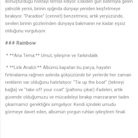
dönüştürdüğü noktayı temsil ediyor. Eskiden gün batımıyla gelen
yalnızlık yerini, birinin ışığında dünyayı yeniden keşfetmeye
bırakıyor. "Paradise" (cennet) benzetmesi, artık yeryüzünde,
sevilen birinin gözlerinden dünyaya bakmanın ne kadar eşsiz
olduğunu vurguluyor.
### Rainbow
♪
* **Ana Tema:** Umut, iyileşme ve farkındalık.
* **Lirik Analizi:** Albümü kapatan bu parça, hayatın
fırtınalarına rağmen aslında gökyüzünde bir yerlerde her zaman
renklerin var olduğunu hatırlatıyor. "Tie up the boat" (tekneyi
bağla) ve "take off your coat" (paltonu çıkar) ifadeleri, artık
güvende olduğumuzu ve mücadeleyi bırakıp manzaranın tadını
çıkarmamız gerektiğini simgeliyor. Kendi içindeki umudu
görmeye davet eden, albümün yorgun ruhları iyileştiren finali.