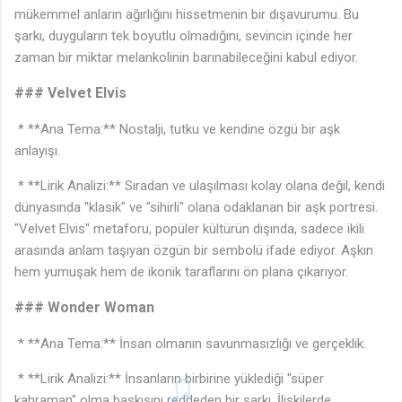
mükemmel anların ağırlığını hissetmenin bir dışavurumu. Bu
şarkı, duyguların tek boyutlu olmadığını, sevincin içinde her
zaman bir miktar melankolinin barınabileceğini kabul ediyor.
### Velvet Elvis
* **Ana Tema:** Nostalji, tutku ve kendine özgü bir aşk
anlayışı.
* **Lirik Analizi:** Sıradan ve ulaşılması kolay olana değil, kendi
dünyasında "klasik" ve "sihirli" olana odaklanan bir aşk portresi.
"Velvet Elvis" metaforu, popüler kültürün dışında, sadece ikili
arasında anlam taşıyan özgün bir sembolü ifade ediyor. Aşkın
hem yumuşak hem de ikonik taraflarını ön plana çıkarıyor.
### Wonder Woman
* **Ana Tema:** İnsan olmanın savunmasızlığı ve gerçeklik.
* **Lirik Analizi:** İnsanların birbirine yüklediği "süper
kahraman" olma baskısını reddeden bir şarkı. İlişkilerde