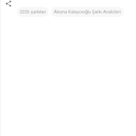
2026 şarkıları
Aleyna Kalaycıoğlu Şarkı Analizleri
Y
o
r
u
m
l
a
r