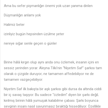
Ama bu sefer pişmanlığın önemi yok uzan yanıma dinlen
Düşmanlığın anlamı yok
Halimiz beter
izinliyiz bugün hepsinden üzülme yeter
nereye sığar senle geçen o günler
Birine hâlâ kırgın olup aynı anda onu özlemek, insanın içini en
sessiz yerinden yorar. Aleyna Tilki’nin “Niyetim Saf” şarkısı tam
olarak o çizgide duruyor; ne tamamen affedebiliyor ne de
tamamen vazgeçebiliyor.
🎵
Niyetim Saf ilk bakışta bir aşk şarkısı gibi dursa da altında ciddi
bir iç savaş taşıyor. Bu sadece “özledim” diyen bir şarkı değil;
kırılmış birinin hâlâ yumuşak kalabilme çabası. Şarkı boyunca
sevginin insanı nasıl savunmasız bıraktığı hissediliyor. Özellikle