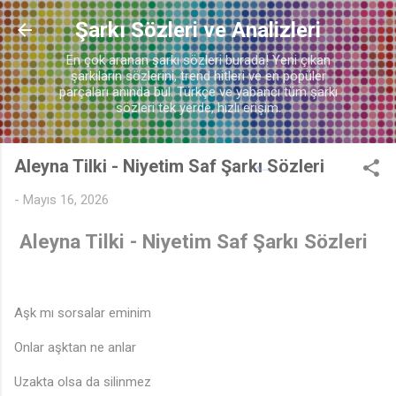
🎵
Ana içeriğe atla
Şarkı Sözleri ve Analizleri
En çok aranan şarkı sözleri burada! Yeni çıkan
şarkıların sözlerini, trend hitleri ve en popüler
parçaları anında bul. Türkçe ve yabancı tüm şarkı
♬
sözleri tek yerde, hızlı erişim.
Aleyna Tilki - Niyetim Saf Şarkı Sözleri
-
Mayıs 16, 2026
Aleyna Tilki - Niyetim Saf Şarkı Sözleri
Aşk mı sorsalar eminim
Onlar aşktan ne anlar
Uzakta olsa da silinmez