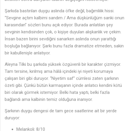
Şarkıda bastırılan duygu aslında öfke değil, bağımlılık hissi.
“Sevgine açtım kalbimi sandım / Ama düşkünlüğüm sanki onun
karasından” sözleri bunu açık ediyor. Burada anlatılan şey
sevginin kendisinden çok, o kişiye duyulan alışkanlık ve çekim.
İnsan bazen birini sevdiğini sanarken aslında onun yarattığı
boşluğa bağlanıyor. Şarkı bunu fazla dramatize etmeden, sakin
bir kabullenişle anlatıyor.
Aleyna Tilki bu şarkıda yüksek özgüvenli bir karakter çizmiyor.
Tam tersine, kırılmış ama hâlâ içindeki iyi niyeti korumaya
çalışan biri gibi duruyor. “Niyetim saf” cümlesi zaten şarkının
özeti gibi. Çünkü bütün karmaşanın içinde anlatıcı kendini kötü
biri olarak görmek istemiyor. Belki hata yaptı, belki fazla
bağlandı ama kalbinin temiz olduğuna inanıyor.
Şarkının duygu dengesi de tam gece saatlerine ait bir yerde
duruyor:
Melankoli: 8/10