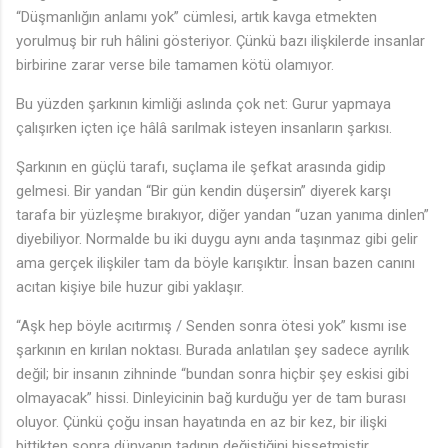
“Düşmanlığın anlamı yok” cümlesi, artık kavga etmekten
yorulmuş bir ruh hâlini gösteriyor. Çünkü bazı ilişkilerde insanlar
birbirine zarar verse bile tamamen kötü olamıyor.
Bu yüzden şarkının kimliği aslında çok net: Gurur yapmaya
çalışırken içten içe hâlâ sarılmak isteyen insanların şarkısı.
Şarkının en güçlü tarafı, suçlama ile şefkat arasında gidip
gelmesi. Bir yandan “Bir gün kendin düşersin” diyerek karşı
tarafa bir yüzleşme bırakıyor, diğer yandan “uzan yanıma dinlen”
diyebiliyor. Normalde bu iki duygu aynı anda taşınmaz gibi gelir
ama gerçek ilişkiler tam da böyle karışıktır. İnsan bazen canını
acıtan kişiye bile huzur gibi yaklaşır.
“Aşk hep böyle acıtırmış / Senden sonra ötesi yok” kısmı ise
şarkının en kırılan noktası. Burada anlatılan şey sadece ayrılık
değil; bir insanın zihninde “bundan sonra hiçbir şey eskisi gibi
olmayacak” hissi. Dinleyicinin bağ kurduğu yer de tam burası
oluyor. Çünkü çoğu insan hayatında en az bir kez, bir ilişki
bittikten sonra dünyanın tadının değiştiğini hissetmiştir.