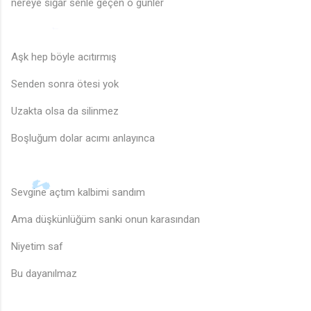
nereye sığar senle geçen o günler
🎵
♩
Aşk hep böyle acıtırmış
Senden sonra ötesi yok
🎵
Uzakta olsa da silinmez
Boşluğum dolar acımı anlayınca
Sevgine açtım kalbimi sandım
Ama düşkünlüğüm sanki onun karasından
Niyetim saf
Bu dayanılmaz