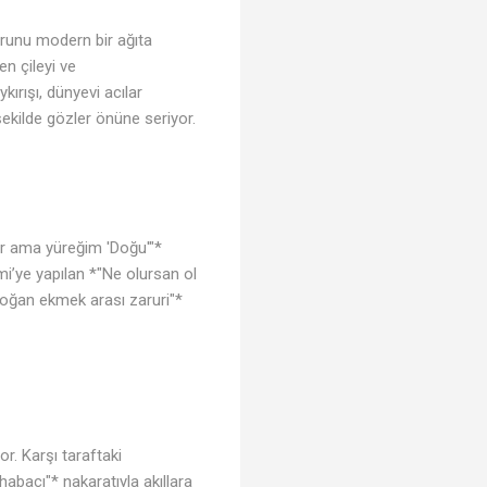
forunu modern bir ağıta
n çileyi ve
rışı, dünyevi acılar
şekilde gözler önüne seriyor.
yor ama yüreğim 'Doğu'"*
mi’ye yapılan *"Ne olursan ol
 soğan ekmek arası zaruri"*
or. Karşı taraftaki
habacı"* nakaratıyla akıllara