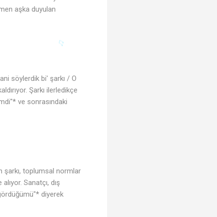
ağmen aşka duyulan
ni söylerdik bi' şarkı / O
dırıyor. Şarkı ilerledikçe
di"* ve sonrasındaki
n şarkı, toplumsal normlar
alıyor. Sanatçı, dış
 gördüğümü"* diyerek