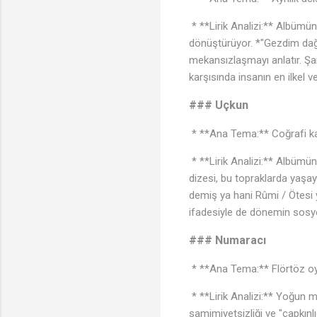
* **Lirik Analizi:** Albümün
dönüştürüyor. *"Gezdim dağı
mekansızlaşmayı anlatır. Şa
karşısında insanın en ilkel v
### Uçkun
* **Ana Tema:** Coğrafi kad
* **Lirik Analizi:** Albümün
dizesi, bu topraklarda yaşay
demiş ya hani Rûmi / Ötesi y
ifadesiyle de dönemin sosyo
### Numaracı
* **Ana Tema:** Flörtöz oyun
* **Lirik Analizi:** Yoğun me
samimiyetsizliği ve "çapkınlı