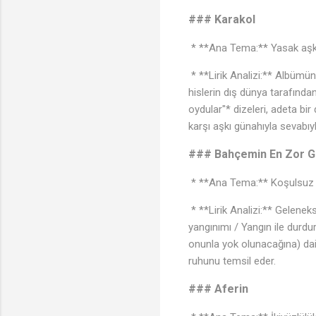
### Karakol
* **Ana Tema:** Yasak aşk,
* **Lirik Analizi:** Albümün
hislerin dış dünya tarafında
oydular"* dizeleri, adeta bi
karşı aşkı günahıyla sevabı
### Bahçemin En Zor G
* **Ana Tema:** Koşulsuz ai
* **Lirik Analizi:** Gelenek
yangınımı / Yangın ile durdu
onunla yok olunacağına) dair
ruhunu temsil eder.
### Aferin