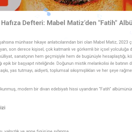
Hafıza Defteri: Mabel Matiz’den "Fatih" Alb
ahsına münhasır hikaye anlatıcılarından biri olan Mabel Matiz, 2023 çı
♪
aşıyan, son derece kişisel, çok katmanlı ve görkemli bir içsel yolculuğa
♬
♪
♬
♫
♫
🎶
ülliyat, sanatçının hem geçmişiyle hem de bugünüyle hesaplaştığı, kök
ı epik bir başyapıt niteliğinde. Doğunun mistik melankolisi ile batının 
♪
aşkı, yas tutmayı, aidiyeti, toplumsal sıkışmışlıkları ve her şeye rağme
🎵
🎶
♩
♪
e dokunmuş, modern bir divan edebiyatı hissi uyandıran "Fatih" albümünü
izi
ı, yalnızlık ve anne figürüne sığınma.