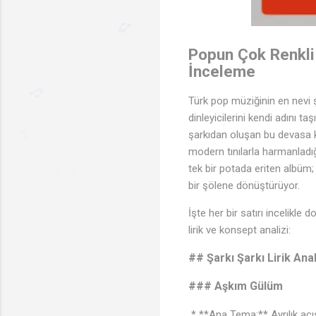
🎵
♪
Popun Çok Renkli 
İnceleme
Türk pop müziğinin en nevi ş
dinleyicilerini kendi adını t
♬
şarkıdan oluşan bu devasa k
modern tınılarla harmanladığ
♬
♫
tek bir potada eriten albüm; 
♩
🎵
bir şölene dönüştürüyor.
İşte her bir satırı incelikl
lirik ve konsept analizi:
## Şarkı Şarkı Lirik Anal
### Aşkım Gülüm
* **Ana Tema:** Ayrılık acıs