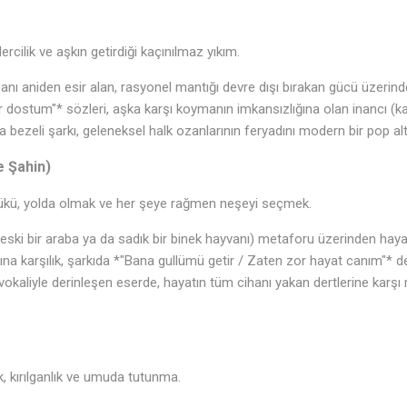
cilik ve aşkın getirdiği kaçınılmaz yıkım.
nsanı aniden esir alan, rasyonel mantığı devre dışı bırakan gücü üzeri
r dostum"* sözleri, aşka karşı koymanın imkansızlığına olan inancı (ka
 bezeli şarkı, geleneksel halk ozanlarının feryadını modern bir pop alt
e Şahin)
ükü, yolda olmak ve her şeye rağmen neşeyi seçmek.
 (eski bir araba ya da sadık bir binek hayvanı) metaforu üzerinden hayat
ğına karşılık, şarkıda *"Bana gullümü getir / Zaten zor hayat canım"* den
n vokaliyle derinleşen eserde, hayatın tüm cihanı yakan dertlerine karşı
🎵
, kırılganlık ve umuda tutunma.