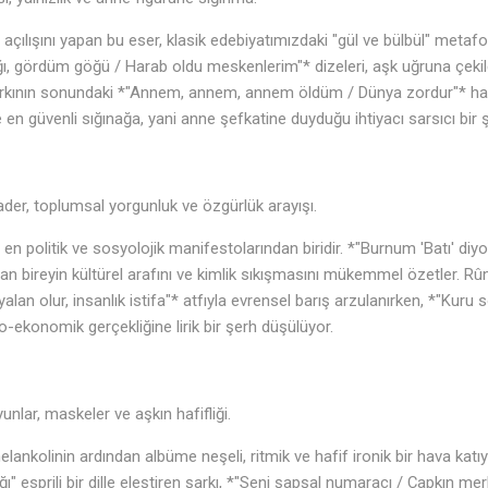
 açılışını yapan bu eser, klasik edebiyatımızdaki "gül ve bülbül" meta
, gördüm göğü / Harab oldu meskenlerim"* dizeleri, aşk uğruna çekile
rkının sonundaki *"Annem, annem, annem öldüm / Dünya zordur"* haykı
e en güvenli sığınağa, yani anne şefkatine duyduğu ihtiyacı sarsıcı bir 
er, toplumsal yorgunluk ve özgürlük arayışı.
 en politik ve sosyolojik manifestolarından biridir. *"Burnum 'Batı' di
an bireyin kültürel arafını ve kimlik sıkışmasını mükemmel özetler. Rû
alan olur, insanlık istifa"* atfıyla evrensel barış arzulanırken, *"Kuru
-ekonomik gerçekliğine lirik bir şerh düşülüyor.
♪
lar, maskeler ve aşkın hafifliği.
lankolinin ardından albüme neşeli, ritmik ve hafif ironik bir hava katıy
ğı" esprili bir dille eleştiren şarkı, *"Seni şapşal numaracı / Çapkın mer