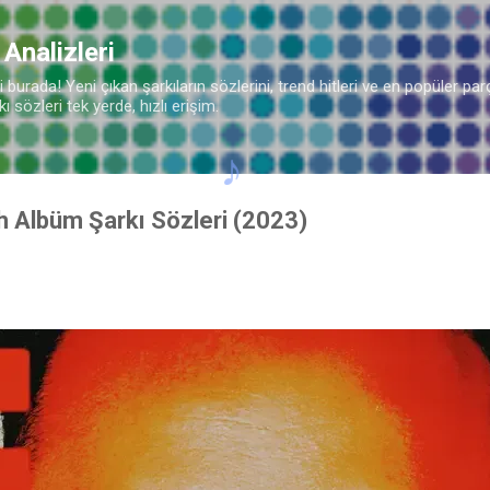
Ana içeriğe atla
 Analizleri
burada! Yeni çıkan şarkıların sözlerini, trend hitleri ve en popüler parç
 sözleri tek yerde, hızlı erişim.
h Albüm Şarkı Sözleri (2023)