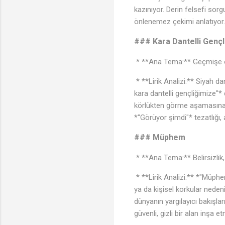
kazınıyor. Derin felsefi so
önlenemez çekimi anlatıyor.
### Kara Dantelli Gençl
* **Ana Tema:** Geçmişe özl
* **Lirik Analizi:** Siyah da
kara dantelli gençliğimize"*
körlükten görme aşamasına
*"Görüyor şimdi"* tezatlığı,
### Müphem
* **Ana Tema:** Belirsizlik,
* **Lirik Analizi:** *"Müph
ya da kişisel korkular nedeni
dünyanın yargılayıcı bakışl
güvenli, gizli bir alan inşa e