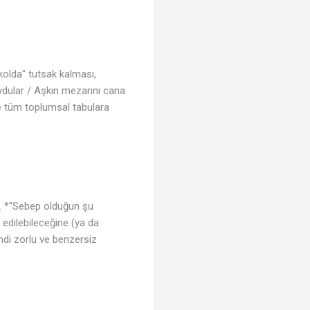
akolda" tutsak kalması,
oydular / Aşkın mezarını cana
ise tüm toplumsal tabulara
♫
or. *"Sebep olduğun şu
 edilebileceğine (ya da
endi zorlu ve benzersiz