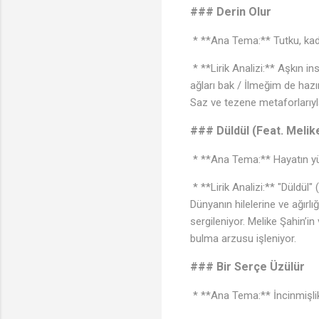
### Derin Olur
* **Ana Tema:** Tutku, kader
* **Lirik Analizi:** Aşkın i
ağları bak / İlmeğim de hazı
Saz ve tezene metaforlarıyla
### Düldül (Feat. Melik
* **Ana Tema:** Hayatın y
* **Lirik Analizi:** "Düldül"
Dünyanın hilelerine ve ağırlı
sergileniyor. Melike Şahin’i
bulma arzusu işleniyor.
### Bir Serçe Üzülür
* **Ana Tema:** İncinmişlik