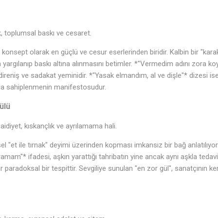
 toplumsal baskı ve cesaret.
 konsept olarak en güçlü ve cesur eserlerinden biridir. Kalbin bir "kar
n yargılanıp baskı altına alınmasını betimler. *"Vermedim adını zora k
r direniş ve sadakat yeminidir. *"Yasak elmandım, al ve dişle"* dizesi 
yla sahiplenmenin manifestosudur.
ülü
diyet, kıskançlık ve ayrılamama hali.
sel "et ile tırnak" deyimi üzerinden kopması imkansız bir bağ anlatılıy
ramam"* ifadesi, aşkın yarattığı tahribatın yine ancak aynı aşkla tedavi
 paradoksal bir tespittir. Sevgiliye sunulan "en zor gül", sanatçının k