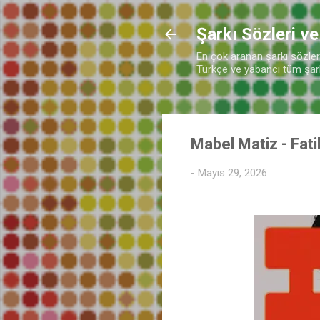
Şarkı Sözleri ve
En çok aranan şarkı sözleri 
Türkçe ve yabancı tüm şarkı
Mabel Matiz - Fati
-
Mayıs 29, 2026