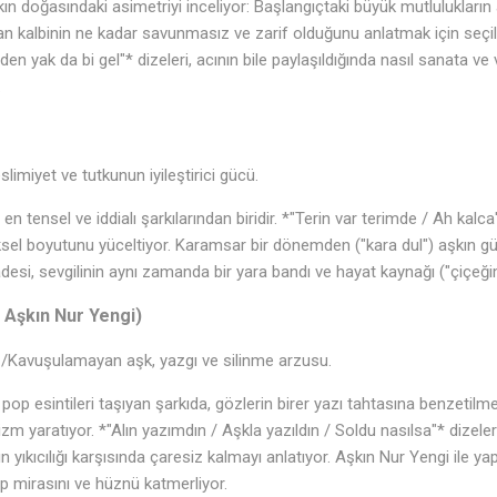
aşkın doğasındaki asimetriyi inceliyor: Başlangıçtaki büyük mutlulukları
n kalbinin ne kadar savunmasız ve zarif olduğunu anlatmak için seç
den yak da bi gel"* dizeleri, acının bile paylaşıldığında nasıl sanata v
.
imiyet ve tutkunun iyileştirici gücü.
en tensel ve iddialı şarkılarından biridir. *"Terin var terimde / Ah kal
iziksel boyutunu yüceltiyor. Karamsar bir dönemden ("kara dul") aşkın g
desi, sevgilinin aynı zamanda bir yara bandı ve hayat kaynağı ("çiçeğ
. Aşkın Nur Yengi)
z/Kavuşulamayan aşk, yazgı ve silinme arzusu.
k pop esintileri taşıyan şarkıda, gözlerin birer yazı tahtasına benzetil
 yaratıyor. *"Alın yazımdın / Aşkla yazıldın / Soldu nasılsa"* dizeleri
yıkıcılığı karşısında çaresiz kalmayı anlatıyor. Aşkın Nur Yengi ile yap
op mirasını ve hüznü katmerliyor.