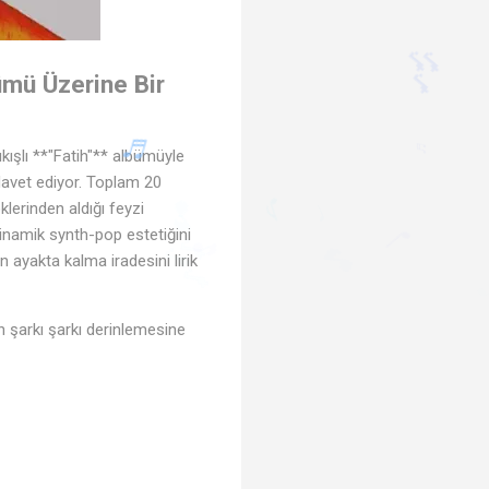
♬
ümü Üzerine Bir
kışlı **"Fatih"** albümüyle
 davet ediyor. Toplam 20
🎶
lerinden aldığı feyzi
dinamik synth-pop estetiğini
♪
♬
n ayakta kalma iradesini lirik
♩
♩
🎵
♪
♩
n şarkı şarkı derinlemesine