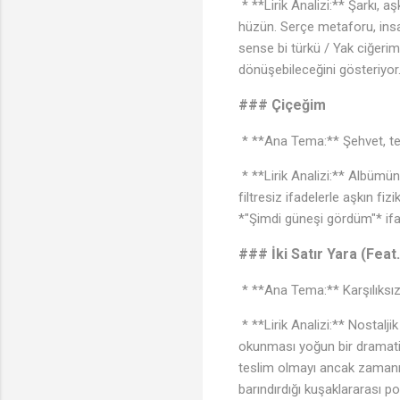
* **Lirik Analizi:** Şarkı, 
hüzün. Serçe metaforu, insa
sense bi türkü / Yak ciğerim
dönüşebileceğini gösteriyor
### Çiçeğim
* **Ana Tema:** Şehvet, tesl
* **Lirik Analizi:** Albümün 
filtresiz ifadelerle aşkın f
*"Şimdi güneşi gördüm"* ifa
### İki Satır Yara (Feat
* **Ana Tema:** Karşılıksı
* **Lirik Analizi:** Nostalji
okunması yoğun bir dramatizm
teslim olmayı ancak zamanın 
barındırdığı kuşaklararası p