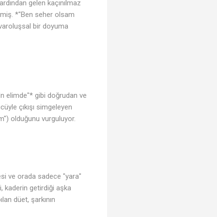
n ardından gelen kaçınılmaz
ilmiş. *"Ben seher olsam
e varoluşsal bir doyuma
ca'n elimde"* gibi doğrudan ve
ücüyle çıkışı simgeleyen
im") olduğunu vurguluyor.
♬
mesi ve orada sadece "yara"
♫
, kaderin getirdiği aşka
ılan düet, şarkının