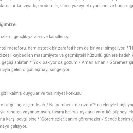
rgulamalardan ziyade, modern ilişkilerin yüzeysel oyunlarını ve buna r
iğimize
em, gençlik yaraları ve kabulleniş.
ntel metaforu, hem estetik bir zarafeti hem de bir yası simgeliyor. *"Ha
 dizesi, kaybedilen masumiyete ve geçmişteki hüzünlü günlere kadeh kal
 geçişi anlatan *"Yok, bakıyor da gözüm / Aman aman / Göremez şim
 acıyla gelen olgunlaşmayı simgeliyor.
 gizli kalmış duygular ve teslimiyet korkusu.
em bi' gül açar içimde ah / Ne pembedir ne özgür"* dizeleriyle başlaya
yle rahatça yaşanamayan, tanımı belirsiz aşkların yarattığı şüpheyi ele 
arına karşı sevgilisine *"Göremezler canım göremezler / Sende benim
tmeye çalışıyor.