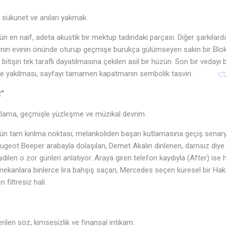
sükunet ve anıları yakmak.
 en naif, adeta akustik bir mektup tadındaki parçası. Diğer şarkılarda
sinin evinin önünde oturup geçmişe burukça gülümseyen sakin bir Blok3
 bitişin tek taraflı dayatılmasına çekilen asil bir hüzün. Son bir vedayı 
iyle yakılması, sayfayı tamamen kapatmanın sembolik tasviri.
"
tlama, geçmişle yüzleşme ve müzikal devrim.
n tam kırılma noktası; melankoliden başarı kutlamasına geçiş senaryos
eugeot Beeper arabayla dolaşılan, Demet Akalın dinlenen, damsız diy
dilen o zor günleri anlatıyor. Araya giren telefon kaydıyla (After) ise 
kanlara binlerce lira bahşiş saçan, Mercedes seçen küresel bir Hako
 filtresiz hali.
len söz, kimsesizlik ve finansal intikam.