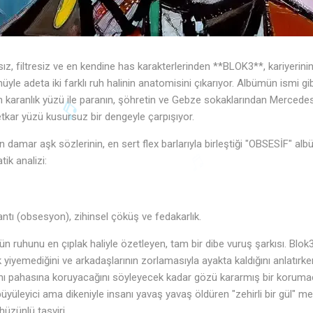
sız, filtresiz ve en kendine has karakterlerinden **BLOK3**, kariyerin
e adeta iki farklı ruh halinin anatomisini çıkarıyor. Albümün ismi gibi
an karanlık yüzü ile paranın, şöhretin ve Gebze sokaklarından Merced
tkar yüzü kusursuz bir dengeyle çarpışıyor.
 damar aşk sözlerinin, en sert flex barlarıyla birleştiği "OBSESİF" alb
tik analizi:
♬
ntı (obsesyon), zihinsel çöküş ve fedakarlık.
 ruhunu en çıplak haliyle özetleyen, tam bir dibe vuruş şarkısı. Blok3
 yiyemediğini ve arkadaşlarının zorlamasıyla ayakta kaldığını anlatırk
canı pahasına koruyacağını söyleyecek kadar gözü kararmış bir korumacıl
üyüleyici ama dikeniyle insanı yavaş yavaş öldüren "zehirli bir gül" me
üzünlü tasviri.