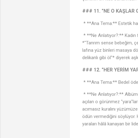
### 11. "NE O KAŞLAR
* **Ana Tema:** Estetik hay
* **Ne Anlatıyor?:** Kadın f
*"Tanrım sense bebeğim, çek 
lafına yüz binleri masaya d
delikanlı gibi öl"* diyerek a
### 12. "HER YERİM YA
* **Ana Tema:** Bedel ödem
* **Ne Anlatıyor?:** Albüm
açılan o görünmez "yara"ları
acımasız kuralını yüzümüze 
ödün vermediğini söylüyor.
yaraları hâlâ kanayan bir li