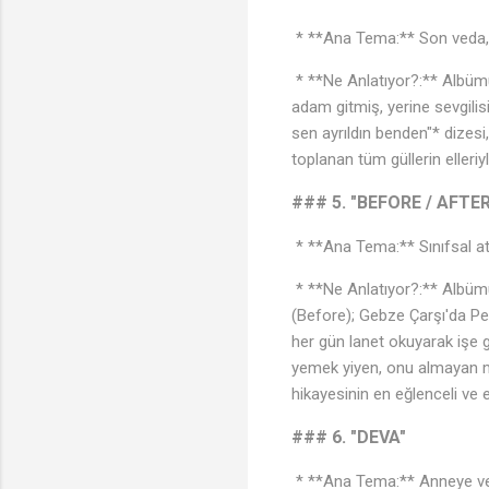
* **Ana Tema:** Son veda, 
* **Ne Anlatıyor?:** Albümün
adam gitmiş, yerine sevgili
sen ayrıldın benden"* dizesi,
toplanan tüm güllerin eller
### 5. "BEFORE / AFTER
* **Ana Tema:** Sınıfsal a
* **Ne Anlatıyor?:** Albümü
(Before); Gebze Çarşı'da P
her gün lanet okuyarak işe gi
yemek yiyen, onu almayan me
hikayesinin en eğlenceli ve en
### 6. "DEVA"
* **Ana Tema:** Anneye veri