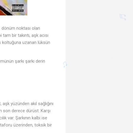
🎵
in dönüm noktası olan
 tam bir takıntı, aşk acısı
es koltuğuna uzanan lüksün
♬
ümünün şarkı şarkı derin
♩
, aşk yüzünden akıl sağlığını
en son derece dürüst. Karşı
ık var. Şarkının kalbi ise
taforu üzerinden, toksik bir