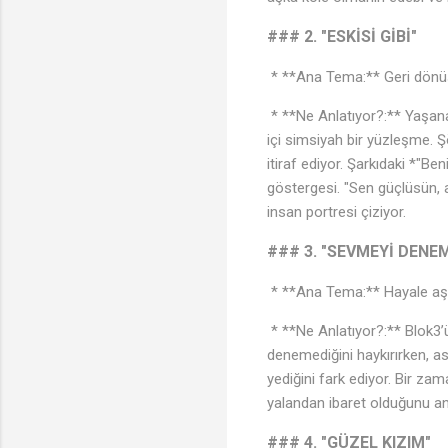
### 2. "ESKİSİ GİBİ"
* **Ana Tema:** Geri dönüşü
* **Ne Anlatıyor?:** Yaşana
içi simsiyah bir yüzleşme. Ş
itiraf ediyor. Şarkıdaki *"Be
göstergesi. "Sen güçlüsün, a
insan portresi çiziyor.
### 3. "SEVMEYİ DENE
* **Ana Tema:** Hayale aşı
* **Ne Anlatıyor?:** Blok3’ü
denemediğini haykırırken, as
yediğini fark ediyor. Bir zam
yalandan ibaret olduğunu anlad
### 4. "GÜZEL KIZIM"