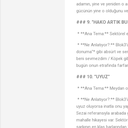
adamın, yine ve yeniden o as
gücünün yine o olduğunu ve o
### 9. "HAKO ARTIK BU
* **Ana Tema:** Sektörel el
* **Ne Anlatıyor?:** Blok3'
donuma"* gibi absürt ve ser
beni sevmezdim / Köpek gi
bugün onun etrafında farfar
### 10. "UYUZ"
* **Ana Tema:** Meydan ok
* **Ne Anlatıyor?:** Blok3'ü
uyuz oluyorsa inatla onu yap
Sezai referansıyla arabada 
mahalle hikayesi var. Sektör
şarkının en klas barlarından b