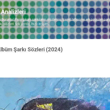
Ana içeriğe atla
 Analizleri
burada! Yeni çıkan şarkıların sözlerini, trend hitleri ve en popüler parç
 sözleri tek yerde, hızlı erişim.
lbüm Şarkı Sözleri (2024)