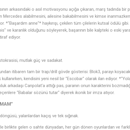
sının arkasındaki o asıl motivasyonu açığa çıkaran, marş tadında bir
n Mercedes alabilmesini, ailesine bakabilmesini ve kimse inanmazken
or. *"Başardım anne"* haykırışı, çekilen tüm çilelerin kutsal ödülü gibi
is" ve karanlık olduğunu söyleyerek, başarının bile kalpteki o eski yar
tiraf ediyor.
tokrasisi, mutlak güç ve sadakat.
undan itibaren tam bir trap/drill gövde gösterisi. Blok3, parayı koyaca
rak kullanırken, kendisini yeni nesil bir "Escobar" olarak ilan ediyor. *"
uk arkadaşı Canpolat'a attığı pas, paranın onun karakterini bozmadığı
a geçenlere "Babalar sözünü tutar" diyerek ikonik bir imza atıyor.
AMAM"
döngüsü, yalanlardan kaçış ve tek sığınak.
e birlikte gelen o sahte dünyadan, her gün dönen oyunlardan ve farklı