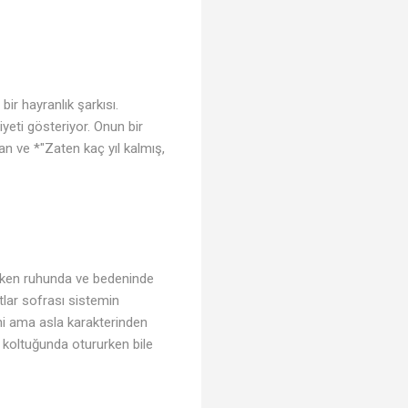
ir hayranlık şarkısı.
yeti gösteriyor. Onun bir
n ve *"Zaten kaç yıl kalmış,
♫
rken ruhunda ve bedeninde
tlar sofrası sistemin
ni ama asla karakterinden
koltuğunda otururken bile