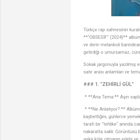
Türkçe rap sahnesinin kural
♩
**"OBSESİF" (2024)** albümüyl
ve derin melankoli barındır
getirdiği o umursamaz, cüre
Sokak jargonuyla yazılmış en
satır arası anlamları ve tema
♬
🎵
### 1. "ZEHİRLİ GÜL"
* **Ana Tema:** Aşırı sapla
* **Ne Anlatıyor?:** Albümün
kaybettiğini, günlerce yemek
tarafı bir "tehlike" anında 
nakaratta saklı: Görüntüsü b
aşka köle olmanın edebi ve h