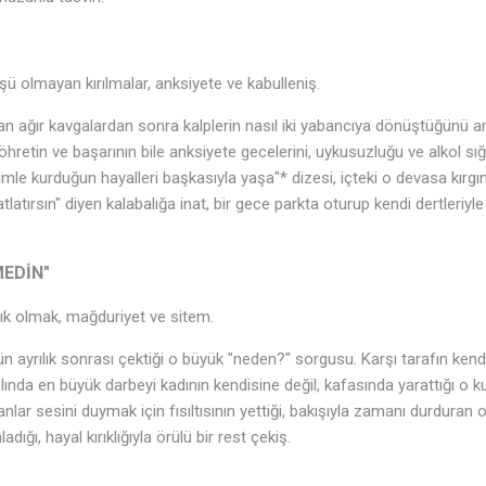
 olmayan kırılmalar, anksiyete ve kabulleniş.
n ağır kavgalardan sonra kalplerin nasıl iki yabancıya dönüştüğünü an
öhretin ve başarının bile anksiyete gecelerini, uykusuzluğu ve alkol s
nimle kurduğun hayalleri başkasıyla yaşa"* dizesi, içteki o devasa kırgı
tlatırsın" diyen kalabalığa inat, bir gece parkta oturup kendi dertleriy
MEDİN"
k olmak, mağduriyet ve sitem.
n ayrılık sonrası çektiği o büyük "neden?" sorgusu. Karşı tarafın kendi
lında en büyük darbeyi kadının kendisine değil, kafasında yarattığı o 
anlar sesini duymak için fısıltısının yettiği, bakışıyla zamanı durduran 
ığı, hayal kırıklığıyla örülü bir rest çekiş.