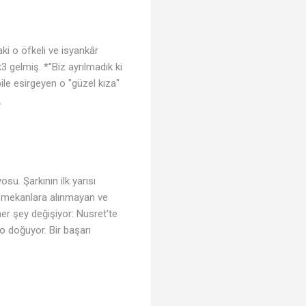
ki o öfkeli ve isyankâr
 gelmiş. *"Biz ayrılmadık ki
bile esirgeyen o "güzel kıza"
u. Şarkının ilk yarısı
e mekanlara alınmayan ve
her şey değişiyor: Nusret'te
 doğuyor. Bir başarı
♬