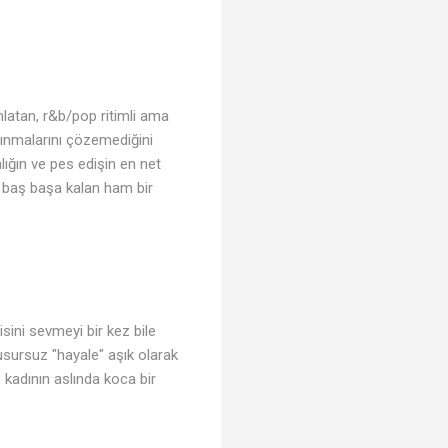
latan, r&b/pop ritimli ama
ığınmalarını çözemediğini
nlığın ve pes edişin en net
le baş başa kalan ham bir
sini sevmeyi bir kez bile
kusursuz "hayale" aşık olarak
o kadının aslında koca bir