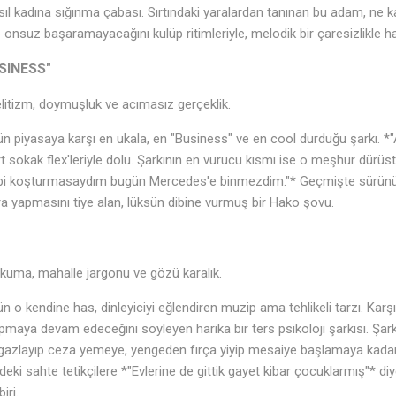
ıl kadına sığınma çabası. Sırtındaki yaralardan tanınan bu adam, ne k
nsuz başaramayacağını kulüp ritimleriyle, melodik bir çaresizlikle hay
SINESS"
itizm, doymuşluk ve acımasız gerçeklik.
ün piyasaya karşı en ukala, en "Business" ve en cool durduğu şarkı. *
t sokak flex'leriyle dolu. Şarkının en vurucu kısmı ise o meşhur dürü
bi koşturmasaydım bugün Mercedes'e binmezdim."* Geçmişte sürünü
a yapmasını tiye alan, lüksün dibine vurmuş bir Hako şovu.
uma, mahalle jargonu ve gözü karalık.
n o kendine has, dinleyiciyi eğlendiren muzip ama tehlikeli tarzı. Kar
maya devam edeceğini söyleyen harika bir ters psikoloji şarkısı. Şarkı
gazlayıp ceza yemeye, yengeden fırça yiyip mesaiye başlamaya kadar g
deki sahte tetikçilere *"Evlerine de gittik gayet kibar çocuklarmış"* d
iri.