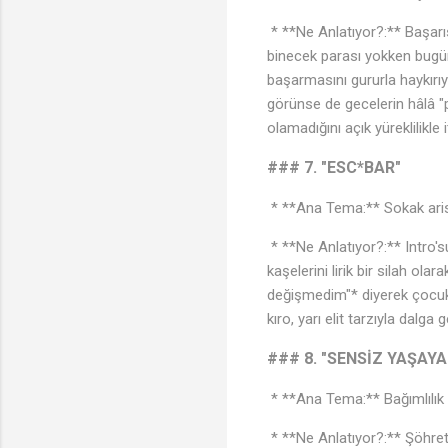
* **Ne Anlatıyor?:** Başarı
binecek parası yokken bugü
başarmasını gururla haykırıy
görünse de gecelerin hâlâ "p
olamadığını açık yüreklilikle i
### 7. "ESC*BAR"
* **Ana Tema:** Sokak aris
* **Ne Anlatıyor?:** Intro's
kaşelerini lirik bir silah ola
değişmedim"* diyerek çocukl
kıro, yarı elit tarzıyla dalg
### 8. "SENSİZ YAŞAY
* **Ana Tema:** Bağımlılık 
* **Ne Anlatıyor?:** Şöhretl