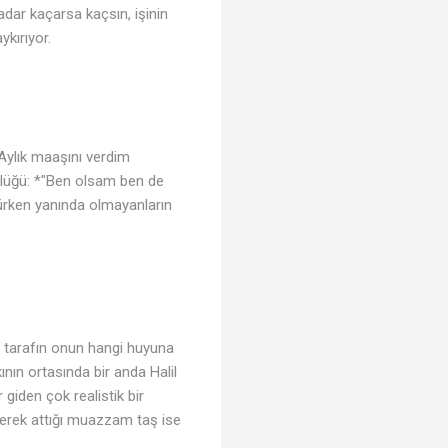
adar kaçarsa kaçsın, işinin
kırıyor.
♫
"Aylık maaşını verdim
stlüğü: *"Ben olsam ben de
rken yanında olmayanların
şı tarafın onun hangi huyuna
nın ortasında bir anda Halil
iden çok realistik bir
iyerek attığı muazzam taş ise