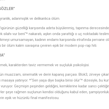
 GÖZLER"
ranlık, adanmışlık ve delikanlıca ölüm.
igürünün güzelliği karşısında adeta büyülenmiş, tapınma derecesinde b
silahı vur beni"* nakaratı, aşkın onda yarattığı o uç noktadaki teslimi
ökmeyi umursamayan, kadının endamı karşısında etrafında pervane ola
şkı bir ölüm kalım savaşına çeviren epik bir modern pop-rap hiti.
♬
RA"
ek, karakterden taviz vermemek ve suçluluk psikolojisi.
ün muazzam, sinematik ve derin kapanış parçası. Blok3, zirveye çıka
 masaya yatırıyor. *"Sen yaşa diye başka birisi ölür"* dizesiyle, bu kur
vuruyor. Geçmişin peşinden geldiğini, kemiklerine kadar sancı çektiği
 Her şeye rağmen suçlunun kendisi olduğunu kabul eden, şampiyonluk 
derin epik ve hüzünlü final manifestosu.