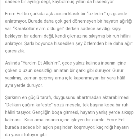
sadece bir ayrılığı değil, kaybolmuş yılları da hissediyor.
Emre Fel bu şarkıda aşk acısını klasik bir “özledim” çizgisinde
anlatmıyor. Burada daha çok geri dönemeyen bir hayatın ağırlığı
var. “Karakollar evim oldu gel” derken sadece sevdiği kişiyi
bekleyen bir adamı değil, kendi çıkmazına sıkışmış bir ruh hâlini
anlatıyor. Şarkı boyunca hissedilen şey özlemden bile daha ağır:
çaresizlik.
Aslında “Yardım Et Allah’ım”, gece yalnız kalınca insanın içine
çöken o uzun sessizliği anlatan bir şarkı gibi duruyor. Gurur
yapılmış, zaman geçmiş ama içte kapanmayan bir yara hâlâ
aynı yerde duruyor.
Şarkının en güçlü tarafı, duygusunu abartmadan aktarabilmesi.
“Delikan çağım kafeste” sözü mesela, tek başına koca bir ruh
hâlini taşıyor. Gençliğin boşa gitmesi, hayatın yanlış yerde sıkışıp
kalması… Kısa ama insanın içine işleyen bir cümle. Emre Fel
burada sadece bir aşkın peşinden koşmuyor; kaçırdığı hayatın
da yasını tutuyor gibi.