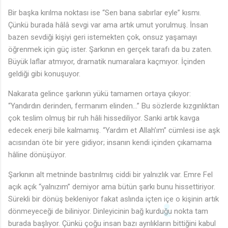
Bir başka kırılma noktası ise “Sen bana sabırlar eyle” kısmı.
Çünkü burada hâlâ sevgi var ama artık umut yorulmuş. İnsan
bazen sevdiği kişiyi geri istemekten çok, onsuz yaşamayı
öğrenmek için güç ister. Şarkının en gerçek tarafı da bu zaten.
Büyük laflar atmıyor, dramatik numaralara kaçmıyor. İçinden
geldiği gibi konuşuyor.
Nakarata gelince şarkının yükü tamamen ortaya çıkıyor:
“Yandırdın derinden, fermanım elinden…” Bu sözlerde kızgınlıktan
çok teslim olmuş bir ruh hâli hissediliyor. Sanki artık kavga
edecek enerji bile kalmamış. “Yardım et Allah’ım” cümlesi ise aşk
acısından öte bir yere gidiyor; insanın kendi içinden çıkamama
hâline dönüşüyor.
♪
Şarkının alt metninde bastırılmış ciddi bir yalnızlık var. Emre Fel
açık açık “yalnızım” demiyor ama bütün şarkı bunu hissettiriyor.
Sürekli bir dönüş bekleniyor fakat aslında içten içe o kişinin artık
dönmeyeceği de biliniyor. Dinleyicinin bağ kurduğu nokta tam
burada başlıyor. Çünkü çoğu insan bazı ayrılıkların bittiğini kabul