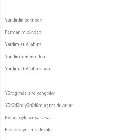
Yandırdın derinden
Fermanım elinden
Yardım et Allah'ım
Yandım kederimden
🎵
Yardım et Allah'ım sen
Yüreğimde sıra yangınlar
Yürüdüm yürüdüm aştım duvarlar
Bende öyle bir yara var
Bulunmuyor mu devalar
♩