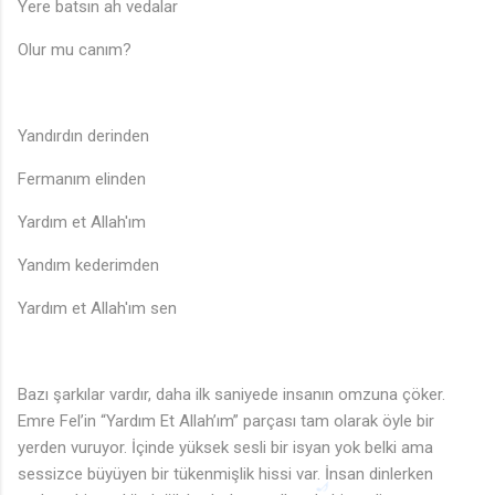
Yere batsın ah vedalar
Olur mu canım?
Yandırdın derinden
Fermanım elinden
Yardım et Allah'ım
Yandım kederimden
Yardım et Allah'ım sen
Bazı şarkılar vardır, daha ilk saniyede insanın omzuna çöker.
Emre Fel’in “Yardım Et Allah’ım” parçası tam olarak öyle bir
yerden vuruyor. İçinde yüksek sesli bir isyan yok belki ama
sessizce büyüyen bir tükenmişlik hissi var. İnsan dinlerken