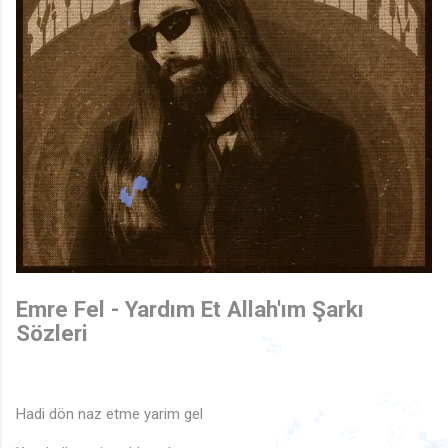
♫
♩
Emre Fel - Yardım Et Allah'ım Şarkı
Sözleri
♬
🎶
🎵
Hadi dön naz etme yarim gel