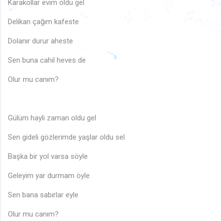
🎶
♫
Karakollar evim oldu gel
🎵
🎶
🎶
🎵
🎵
♪
♪
🎶
Delikan çağım kafeste
♪
🎶
♬
🎶
♬
♪
♬
♫
Dolanır durur aheste
♫
🎶
♫
Sen buna cahil heves de
🎶
♬
♫
♬
♬
♩
Olur mu canım?
Gülüm hayli zaman oldu gel
Sen gideli gözlerimde yaşlar oldu sel
Başka bir yol varsa söyle
Geleyim yar durmam öyle
Sen bana sabırlar eyle
Olur mu canım?