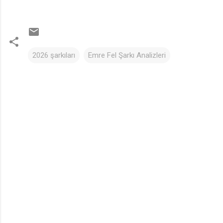
2026 şarkıları
Emre Fel Şarkı Analizleri
Y
🎵
o
r
u
m
l
a
r