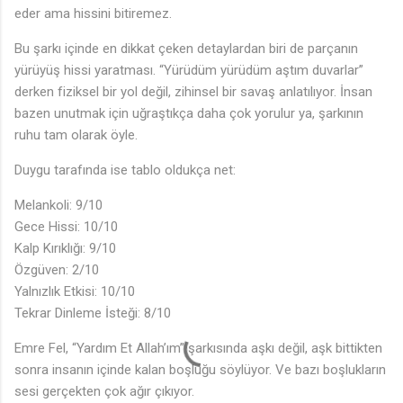
eder ama hissini bitiremez.
Bu şarkı içinde en dikkat çeken detaylardan biri de parçanın
yürüyüş hissi yaratması. “Yürüdüm yürüdüm aştım duvarlar”
derken fiziksel bir yol değil, zihinsel bir savaş anlatılıyor. İnsan
bazen unutmak için uğraştıkça daha çok yorulur ya, şarkının
ruhu tam olarak öyle.
Duygu tarafında ise tablo oldukça net:
Melankoli: 9/10
Gece Hissi: 10/10
Kalp Kırıklığı: 9/10
Özgüven: 2/10
Yalnızlık Etkisi: 10/10
Tekrar Dinleme İsteği: 8/10
Emre Fel, “Yardım Et Allah’ım” şarkısında aşkı değil, aşk bittikten
sonra insanın içinde kalan boşluğu söylüyor. Ve bazı boşlukların
sesi gerçekten çok ağır çıkıyor.