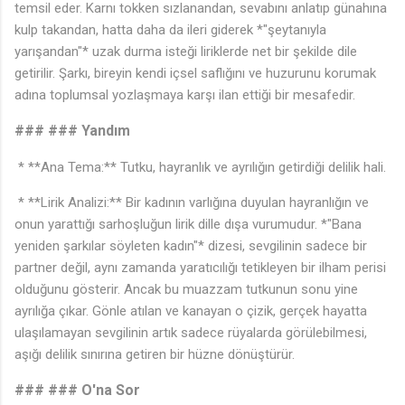
temsil eder. Karnı tokken sızlanandan, sevabını anlatıp günahına
kulp takandan, hatta daha da ileri giderek *"şeytanıyla
yarışandan"* uzak durma isteği liriklerde net bir şekilde dile
getirilir. Şarkı, bireyin kendi içsel saflığını ve huzurunu korumak
adına toplumsal yozlaşmaya karşı ilan ettiği bir mesafedir.
### ### Yandım
* **Ana Tema:** Tutku, hayranlık ve ayrılığın getirdiği delilik hali.
* **Lirik Analizi:** Bir kadının varlığına duyulan hayranlığın ve
onun yarattığı sarhoşluğun lirik dille dışa vurumudur. *"Bana
yeniden şarkılar söyleten kadın"* dizesi, sevgilinin sadece bir
partner değil, aynı zamanda yaratıcılığı tetikleyen bir ilham perisi
olduğunu gösterir. Ancak bu muazzam tutkunun sonu yine
ayrılığa çıkar. Gönle atılan ve kanayan o çizik, gerçek hayatta
ulaşılamayan sevgilinin artık sadece rüyalarda görülebilmesi,
aşığı delilik sınırına getiren bir hüzne dönüştürür.
### ### O'na Sor