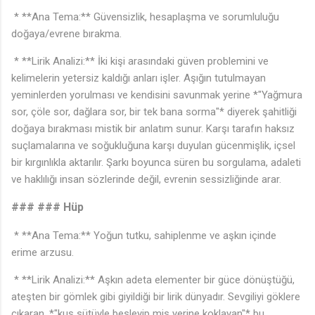
* **Ana Tema:** Güvensizlik, hesaplaşma ve sorumluluğu
doğaya/evrene bırakma.
* **Lirik Analizi:** İki kişi arasındaki güven problemini ve
kelimelerin yetersiz kaldığı anları işler. Aşığın tutulmayan
yeminlerden yorulması ve kendisini savunmak yerine *"Yağmura
sor, çöle sor, dağlara sor, bir tek bana sorma"* diyerek şahitliği
doğaya bırakması mistik bir anlatım sunur. Karşı tarafın haksız
suçlamalarına ve soğukluğuna karşı duyulan gücenmişlik, içsel
bir kırgınlıkla aktarılır. Şarkı boyunca süren bu sorgulama, adaleti
ve haklılığı insan sözlerinde değil, evrenin sessizliğinde arar.
### ### Hüp
* **Ana Tema:** Yoğun tutku, sahiplenme ve aşkın içinde
erime arzusu.
* **Lirik Analizi:** Aşkın adeta elementer bir güce dönüştüğü,
ateşten bir gömlek gibi giyildiği bir lirik dünyadır. Sevgiliyi göklere
çıkaran, *"kuş sütüyle besleyip mis yerine koklayan"* bu