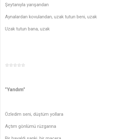
Şeytanıyla yarışandan
Aynalardan kovulandan, uzak tutun beni, uzak
Uzak tutun bana, uzak
☆☆☆☆☆
"Yandım"
Özledim seni, düştüm yollara
Açtım gönlümü rüzgarına
Bir hayaldi sanki, bir macera