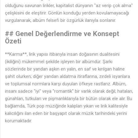
olduğunu savunan lirikler, kapitalist dünyanın "az verip çok alma"
çelişkisini de eleştirir. Gönlün konduğu yerden kovulamayacağı
vurgulanarak, albüm felsefi bir özgürlük ilanıyla sonlanır.
## Genel Değerlendirme ve Konsept
Özeti
**Karma**, lirik yapısı itibarıyla insan doğasının dualitesini
(ikiliğini) mükemmel şekilde işleyen bir albümdür. Şarkı
sözlerinde bir yandan aşkın en yalın, en saf ve kırılgan haline
şahit olurken; diğer yandan aldatma itiraflarına, zırdeli isyanlara
ve toplumsal normlara karşı duyulan öfkeye rastlarız. Albüm,
insanı sadece "iyi" veya "romantik" bir varlık olarak değil; hataları,
günahları, tutkuları ve pişmanlıklarıyla bir bütün olarak ele alır. Bu
bağlamda, Türk pop müziğinde kalıpları yıkan ve lirik kalitesiyle
kalıcılığını ilan eden bir başyapıt olarak müzik tarihindeki yerini
korumaktadır.