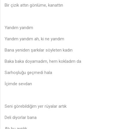
Bir çizik attın gönlüme, kanattın
Yandım yandım
Yandım yandım ah, ki ne yandım
Bana yeniden şarkılar söyleten kadın
Baka baka doyamadım, hem kokladım da
Sarhoşluğu geçmedi hala
İçimde sevdan
Seni görebildiğim yer rüyalar artık
Deli diyorlar bana
Ah bu ayrılık