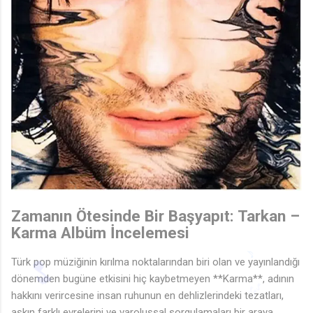
🎵
Zamanın Ötesinde Bir Başyapıt: Tarkan –
Karma Albüm İncelemesi
Türk pop müziğinin kırılma noktalarından biri olan ve yayınlandığı
dönemden bugüne etkisini hiç kaybetmeyen **Karma**, adının
🎶
♩
hakkını verircesine insan ruhunun en dehlizlerindeki tezatları,
aşkın farklı evrelerini ve varoluşsal sorgulamaları bir araya