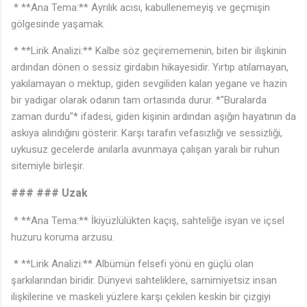
* **Ana Tema:** Ayrılık acısı, kabullenemeyiş ve geçmişin
gölgesinde yaşamak.
* **Lirik Analizi:** Kalbe söz geçirememenin, biten bir ilişkinin
ardından dönen o sessiz girdabın hikayesidir. Yırtıp atılamayan,
yakılamayan o mektup, giden sevgiliden kalan yegane ve hazin
bir yadigar olarak odanın tam ortasında durur. *"Buralarda
zaman durdu"* ifadesi, giden kişinin ardından aşığın hayatının da
askıya alındığını gösterir. Karşı tarafın vefasızlığı ve sessizliği,
uykusuz gecelerde anılarla avunmaya çalışan yaralı bir ruhun
sitemiyle birleşir.
### ### Uzak
* **Ana Tema:** İkiyüzlülükten kaçış, sahteliğe isyan ve içsel
huzuru koruma arzusu.
* **Lirik Analizi:** Albümün felsefi yönü en güçlü olan
şarkılarından biridir. Dünyevi sahteliklere, samimiyetsiz insan
ilişkilerine ve maskeli yüzlere karşı çekilen keskin bir çizgiyi