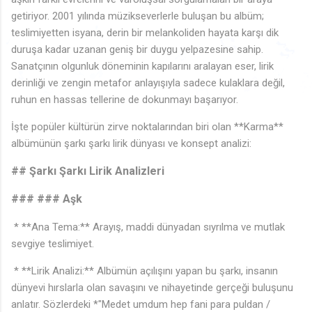
getiriyor. 2001 yılında müzikseverlerle buluşan bu albüm;
teslimiyetten isyana, derin bir melankoliden hayata karşı dik
♪
♪
🎶
duruşa kadar uzanan geniş bir duygu yelpazesine sahip.
🎵
Sanatçının olgunluk döneminin kapılarını aralayan eser, lirik
♩
♫
🎶
derinliği ve zengin metafor anlayışıyla sadece kulaklara değil,
♩
🎶
🎶
♬
♪
♫
🎵
🎵
♩
ruhun en hassas tellerine de dokunmayı başarıyor.
İşte popüler kültürün zirve noktalarından biri olan **Karma**
albümünün şarkı şarkı lirik dünyası ve konsept analizi:
♬
## Şarkı Şarkı Lirik Analizleri
### ### Aşk
* **Ana Tema:** Arayış, maddi dünyadan sıyrılma ve mutlak
sevgiye teslimiyet.
* **Lirik Analizi:** Albümün açılışını yapan bu şarkı, insanın
dünyevi hırslarla olan savaşını ve nihayetinde gerçeği buluşunu
anlatır. Sözlerdeki *"Medet umdum hep fani para puldan /