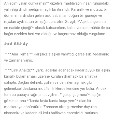
Anladım yalan dünya malı"* dizeleri, maddiyatın insan ruhundaki
yalnızlığı dindirmediğinin açık bir itirafıdır. Karanlık ve mutsuz bir
dönemin ardından gelen aşk, sabahları doğan bir güneşe ve
rüyaları aydınlatan bir ışığa benzetilir. Sevgili, *"Aşk bahçelerinin
en nadide çiçeği"* olarak kutsanırken, kalbe vurulan mühür ile bu
bağın ezelden beri var olduğu ve kaçınılmaz olduğu vurgulanır.
### ### Ay
* **Ana Tema:** Karşılıksız aşkın yarattığı çaresizlik, fedakarlık
ve zamana yanış.
* **Lirik Analizi:** Şarkı, adaklar adanacak kadar büyük bir aşkın
karşılık bulamaması üzerine kurulan dramatik bir anlatıya
sahiptir. Dağları delmek, çölleri ve denizleri aşmak gibi
geleneksel destansı motifler liriklerde kendine yer bulur. Ancak
🎵
tüm bu çabaya rağmen sevgilinin *"gülüp geçmesi"*, aşığın
gözünde onu *"karda kışta kurda kuşa yem"* olan bir
maskaraya dönüştürür. Zamanın akıp gitmesine duyulan
pişmanlık ve kaderin eli kolu bağlayan çaresizliği, şarkının