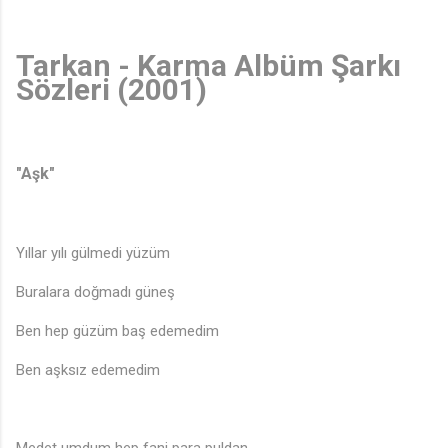
Tarkan - Karma Albüm Şarkı
Sözleri (2001)
"Aşk"
Yıllar yılı gülmedi yüzüm
Buralara doğmadı güneş
Ben hep güzüm baş edemedim
Ben aşksız edemedim
Medet umdum hep fani para puldan