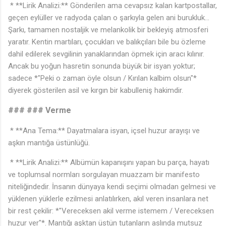
* **Lirik Analizi:** Gönderilen ama cevapsız kalan kartpostallar,
geçen eylüller ve radyoda çalan o şarkıyla gelen ani burukluk...
Şarkı, tamamen nostaljik ve melankolik bir bekleyiş atmosferi
yaratır. Kentin martıları, çocukları ve balıkçıları bile bu özleme
dahil edilerek sevgilinin yanaklarından öpmek için aracı kılınır.
Ancak bu yoğun hasretin sonunda büyük bir isyan yoktur;
sadece *"Peki o zaman öyle olsun / Kırılan kalbim olsun"*
diyerek gösterilen asil ve kırgın bir kabulleniş hakimdir.
### ### Verme
* **Ana Tema:** Dayatmalara isyan, içsel huzur arayışı ve
aşkın mantığa üstünlüğü.
* **Lirik Analizi:** Albümün kapanışını yapan bu parça, hayatı
ve toplumsal normları sorgulayan muazzam bir manifesto
niteliğindedir. İnsanın dünyaya kendi seçimi olmadan gelmesi ve
yüklenen yüklerle ezilmesi anlatılırken, akıl veren insanlara net
bir rest çekilir: *"Vereceksen akil verme istemem / Vereceksen
huzur ver"*. Mantığı aşktan üstün tutanların aslında mutsuz