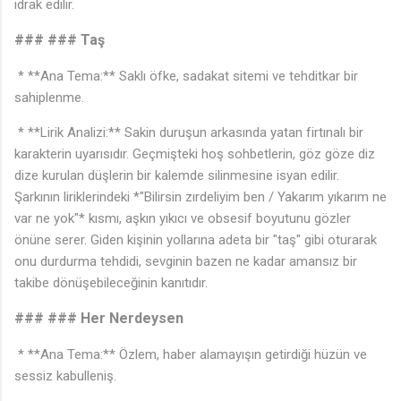
idrak edilir.
### ### Taş
🎶
* **Ana Tema:** Saklı öfke, sadakat sitemi ve tehditkar bir
sahiplenme.
* **Lirik Analizi:** Sakin duruşun arkasında yatan firtınalı bir
karakterin uyarısıdır. Geçmişteki hoş sohbetlerin, göz göze diz
dize kurulan düşlerin bir kalemde silinmesine isyan edilir.
Şarkının liriklerindeki *"Bilirsin zırdeliyim ben / Yakarım yıkarım ne
var ne yok"* kısmı, aşkın yıkıcı ve obsesif boyutunu gözler
önüne serer. Giden kişinin yollarına adeta bir "taş" gibi oturarak
onu durdurma tehdidi, sevginin bazen ne kadar amansız bir
takibe dönüşebileceğinin kanıtıdır.
### ### Her Nerdeysen
* **Ana Tema:** Özlem, haber alamayışın getirdiği hüzün ve
sessiz kabulleniş.