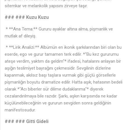
sitemkar ve melankolik yapısını zirveye taşır.
### ### Kuzu Kuzu
* **Ana Tema:** Gururu ayaklar altına alma, pişmanlık ve
mutlak af dileyiş.
* **Lirik Analizi:** Albümün en ikonik şarkılarından biri olan bu
eserde, ego ve gurur tamamen terk edilir. *"Bu kez gururumu
ateşe verdim, yaktım da geldim"* ifadesi, hatalarını anlayan bir
aşığın teslimiyet bayrağını çekmesidir. Sevgilinin dizlerine
kapanmak, akılsız başı taşlara vurmak gibi güçlü görsellerle
pişmanlığın boyutu dramatize edilir. Hatta aşık, hatasının bedeli
olarak *"Acı biberler sür dilime dudaklarıma"* diyerek
cezalandırılmaya bile razıdır. Şarkı, aşkın karşısında ne kadar
küçülünebileceğinin ve gururun sevgiden sonra geldiğinin
manifestosudur.
### ### Gitti Gideli