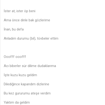
İster at, ister öp beni
Ama önce dinle bak gözlerime
İnan, bu defa
Anladım durumu (bil), tövbeler ettim
Ooofff ooofff
Acı biberler sür dilime dudaklarıma
İşte kuzu kuzu geldim
Dilediğince kapandım dizlerine
Bu kez gururumu ateşe verdim
Yaktım da geldim