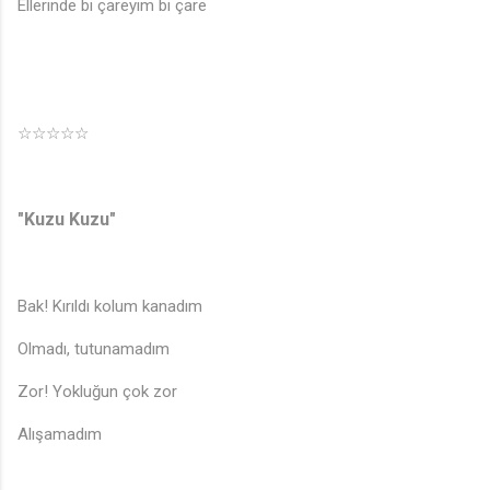
Ellerinde bi çareyim bi çare
☆☆☆☆☆
"Kuzu Kuzu"
Bak! Kırıldı kolum kanadım
Olmadı, tutunamadım
Zor! Yokluğun çok zor
Alışamadım