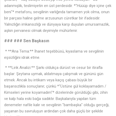
adanmışlık, teslimiyetin en üst perdesidir. *"Hüüüp diye içine çek
beni"* metaforu, sevgilinin varlığında tamamen yok olma, onun
bir parçası haline gelme arzusunun cüretkar bir ifadesidir.
Yalnızlığın imkansızlığı ve dünyaya karşı duyulan umursamazlık,
aşkın pervanesi olmak deyimiyle mühürlenir.
### ### Sen Başkasın
* **Ana Tema:** İhanet teşebbüsü, kıyaslama ve sevgilinin
eşsizliğini idrak etme.
* **Lirik Analizi:** Şarkı oldukça dürüst ve cesur bir itirafla
başlar: Şeytana uymak, aldatmaya çalışmak ve gününü gün
etmek. Ancak bu intikam veya kaçış çabası büyük bir
başarısızlıkla sonuçlanır; çünkü *"Üstüne gül koklayamadım /
Kimseleri yerine koyamadım"* dizelerinde görüldüğü gibi, zihin
ve kalp hala eski bağa sadıktır. Başkalarıyla yapılan tüm
denemeler nafile kalır ve sevgilinin "bambaşka" olduğu gerçeği,
yaşanan bu savruluşun ardından çok daha güçlü bir şekilde