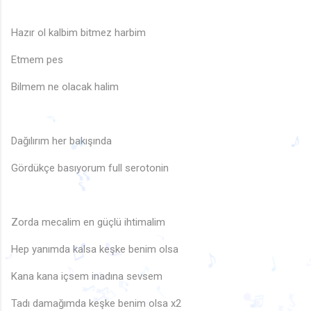
Hazır ol kalbim bitmez harbim
Etmem pes
Bilmem ne olacak halim
Dağılırım her bakışında
Gördükçe basıyorum full serotonin
♪
♪
🎵
♫
🎶
Zorda mecalim en güçlü ihtimalim
♩
Hep yanımda kalsa keşke benim olsa
♩
♪
Kana kana içsem inadına sevsem
♫
♩
♪
♪
♪
🎵
Tadı damağımda keşke benim olsa x2
♬