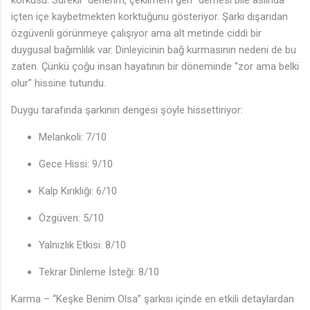
korkusu. Sürekli “denerim, çekilmem geri” demesi bile aslında
içten içe kaybetmekten korktuğunu gösteriyor. Şarkı dışarıdan
özgüvenli görünmeye çalışıyor ama alt metinde ciddi bir
duygusal bağımlılık var. Dinleyicinin bağ kurmasının nedeni de bu
zaten. Çünkü çoğu insan hayatının bir döneminde “zor ama belki
olur” hissine tutundu.
Duygu tarafında şarkının dengesi şöyle hissettiriyor:
Melankoli: 7/10
Gece Hissi: 9/10
Kalp Kırıklığı: 6/10
Özgüven: 5/10
Yalnızlık Etkisi: 8/10
Tekrar Dinleme İsteği: 8/10
Karma – “Keşke Benim Olsa” şarkısı içinde en etkili detaylardan