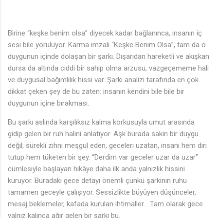
Birine “keşke benim olsa” diyecek kadar bağlanınca, insanın iç
sesi bile yoruluyor. Karma imzalı “Keşke Benim Olsa”, tam da o
duygunun içinde dolaşan bir şarkı. Dışarıdan hareketli ve akışkan
dursa da altında ciddi bir sahip olma arzusu, vazgeçememe hali
♩
ve duygusal bağımlılık hissi var. Şarkı analizi tarafında en çok
dikkat çeken şey de bu zaten: insanın kendini bile bile bir
🎶
duygunun içine bırakması.
Bu şarkı aslında karşılıksız kalma korkusuyla umut arasında
gidip gelen bir ruh halini anlatıyor. Aşk burada sakin bir duygu
değil; sürekli zihni meşgul eden, geceleri uzatan, insanı hem diri
tutup hem tüketen bir şey. “Derdim var geceler uzar da uzar”
cümlesiyle başlayan hikâye daha ilk anda yalnızlık hissini
kuruyor. Buradaki gece detayı önemli çünkü şarkının ruhu
tamamen geceyle çalışıyor. Sessizlikte büyüyen düşünceler,
mesaj beklemeler, kafada kurulan ihtimaller… Tam olarak gece
yalnız kalınca ağır gelen bir şarkı bu.