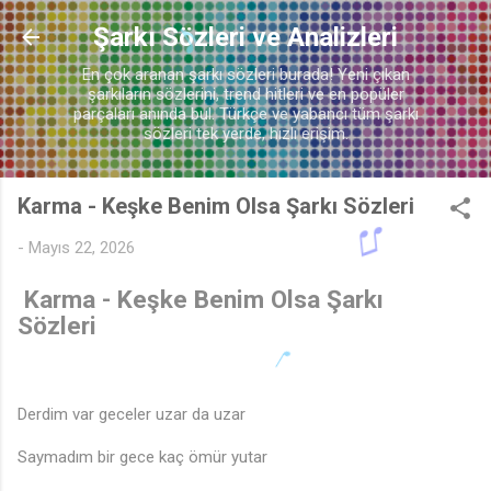
Ana içeriğe atla
Şarkı Sözleri ve Analizleri
En çok aranan şarkı sözleri burada! Yeni çıkan
şarkıların sözlerini, trend hitleri ve en popüler
parçaları anında bul. Türkçe ve yabancı tüm şarkı
sözleri tek yerde, hızlı erişim.
Karma - Keşke Benim Olsa Şarkı Sözleri
-
Mayıs 22, 2026
Karma - Keşke Benim Olsa Şarkı
Sözleri
♪
Derdim var geceler uzar da uzar
Saymadım bir gece kaç ömür yutar