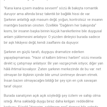
“Kana kana içsem inadına sevsem” sözü ilk bakışta romantik
♩
duruyor ama altında biraz takıntılı bir bağlılık hissi de var.
Şarkının anlattığı aşk masum değil; yoğun, kontrolsüz ve insanın
mantığını bastıran cinsten. Özellikle “Dağılırım her bakışında”
kısmı, bir insanın başka birinin küçük hareketlerine bile duygusal
anlam yüklemesini anlatıyor. O yüzden dinleyici burada sadece
bir aşk hikâyesi değil, kendi zaaflarını da duyuyor.
Şarkının en güçlü tarafı, duyguyu dramatize ederken
yapaylaşmaması. “Hazır ol kalbim bitmez harbim” sözü mesela
direkt iç çatışmayı anlatıyor. Bir yan vazgeçmek istiyor, diğer yan
hâlâ ihtimal kovalıyor. Zaten şarkının merkezinde de bu var: net
olmayan bir ilişkinin içinde bile umut üretmeye devam etmek.
İnsan bazen olmayacağını bildiği bir şey için en çok savaşan
taraf oluyor.
Burada sanatçının açık açık söylediği şey özlem ve sahip olma
isteği. Ama sakladığı duygu biraz daha kırılgan: reddedilme