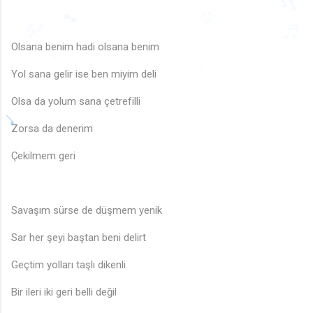
🎶
♬
♩
♫
🎶
♬
🎵
🎶
♬
♫
🎵
🎶
♬
Olsana benim hadi olsana benim
♩
🎶
Yol sana gelir ise ben miyim deli
♩
🎵
♬
♩
♫
🎶
♫
♫
♬
♪
Olsa da yolum sana çetrefilli
Zorsa da denerim
Çekilmem geri
Savaşım sürse de düşmem yenik
Sar her şeyi baştan beni delirt
Geçtim yolları taşlı dikenli
Bir ileri iki geri belli değil