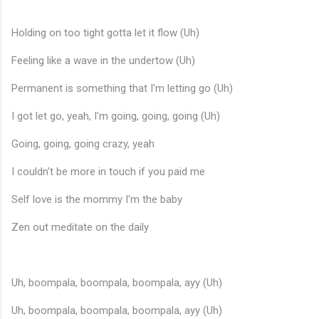
Holding on too tight gotta let it flow (Uh)
Feeling like a wave in the undertow (Uh)
Permanent is something that I'm letting go (Uh)
I got let go, yeah, I'm going, going, going (Uh)
Going, going, going crazy, yeah
I couldn't be more in touch if you paid me
Self love is the mommy I'm the baby
Zen out meditate on the daily
Uh, boompala, boompala, boompala, ayy (Uh)
Uh, boompala, boompala, boompala, ayy (Uh)