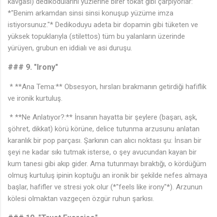
kavgası) dedikodularını yüzlerine birer tokat gibi çarpıyorlar:
*"Benim arkamdan sinsi sinsi konuşup yüzüme imza
istiyorsunuz."* Dedikoduyu adeta bir dopamin gibi tüketen ve
yüksek topuklarıyla (stilettos) tüm bu yalanların üzerinde
yürüyen, grubun en iddialı ve asi duruşu.
### 9. "Irony"
* **Ana Tema:** Obsesyon, hırsları bırakmanın getirdiği hafiflik
ve ironik kurtuluş.
* **Ne Anlatıyor?:** İnsanın hayatta bir şeylere (başarı, aşk,
şöhret, dikkat) körü körüne, delice tutunma arzusunu anlatan
karanlık bir pop parçası. Şarkının can alıcı noktası şu: İnsan bir
şeyi ne kadar sıkı tutmak isterse, o şey avucundan kayan bir
kum tanesi gibi akıp gider. Ama tutunmayı bıraktığı, o kördüğüm
olmuş kurtuluş ipinin koptuğu an ironik bir şekilde nefes almaya
başlar, hafifler ve stresi yok olur (*"feels like irony"*). Arzunun
kölesi olmaktan vazgeçen özgür ruhun şarkısı.