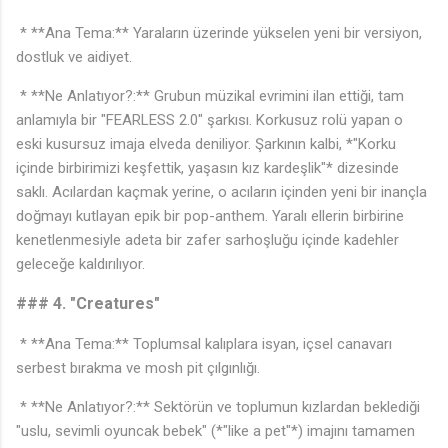
* **Ana Tema:** Yaraların üzerinde yükselen yeni bir versiyon,
dostluk ve aidiyet.
* **Ne Anlatıyor?:** Grubun müzikal evrimini ilan ettiği, tam
anlamıyla bir "FEARLESS 2.0" şarkısı. Korkusuz rolü yapan o
eski kusursuz imaja elveda deniliyor. Şarkının kalbi, *"Korku
içinde birbirimizi keşfettik, yaşasın kız kardeşlik"* dizesinde
saklı. Acılardan kaçmak yerine, o acıların içinden yeni bir inançla
doğmayı kutlayan epik bir pop-anthem. Yaralı ellerin birbirine
kenetlenmesiyle adeta bir zafer sarhoşluğu içinde kadehler
geleceğe kaldırılıyor.
### 4. "Creatures"
* **Ana Tema:** Toplumsal kalıplara isyan, içsel canavarı
serbest bırakma ve mosh pit çılgınlığı.
* **Ne Anlatıyor?:** Sektörün ve toplumun kızlardan beklediği
"uslu, sevimli oyuncak bebek" (*"like a pet"*) imajını tamamen