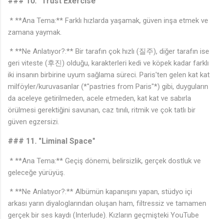
### 10. "Trust Exercise"
* **Ana Tema:** Farklı hızlarda yaşamak, güven inşa etmek ve
zamana yaymak.
* **Ne Anlatıyor?:** Bir tarafın çok hızlı (질주), diğer tarafın ise
geri viteste (후진) olduğu, karakterleri kedi ve köpek kadar farklı
iki insanın birbirine uyum sağlama süreci. Paris'ten gelen kat kat
♪
milföyler/kuruvasanlar (*"pastries from Paris"*) gibi, duyguların
da aceleye getirilmeden, acele etmeden, kat kat ve sabırla
örülmesi gerektiğini savunan, caz tınılı, ritmik ve çok tatlı bir
güven egzersizi.
♫
### 11. "Liminal Space"
* **Ana Tema:** Geçiş dönemi, belirsizlik, gerçek dostluk ve
geleceğe yürüyüş.
* **Ne Anlatıyor?:** Albümün kapanışını yapan, stüdyo içi
arkası yarın diyaloglarından oluşan ham, filtressiz ve tamamen
gerçek bir ses kaydı (Interlude). Kızların geçmişteki YouTube