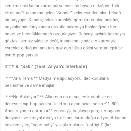
kendimizinki kadar karmaşık ve canlı bir hayatı olduğunu fark
etme anı"* anlamına gelen "Sonder" kelimesinden alan felsefi
bir başyapıt. Kendi içindeki karanlığa gömülmüş olan anlatıcı,
başkalarının dünyalarına dikkatle bakmaya başladığında tüm
haset ve bencilliklerinden özgürleşiyor. Dünyayı aydınlatan şeyin
gökteki isimsiz yıldızlar değil, insanların içindeki o karmaşık
evrenler olduğunu anlatan, gök gürültüsü etkisi yaratan epik bir
synth-pop şarkısı.
### 8. "Saki" (feat. Aliyah's Interlude)
♫
* **Ana Tema:** Medya manipülasyonu, dedikodularla
beslenme ve sahte imajlar.
* **Ne Anlatıyor?:** Albümün en cesur, en küstah ve en
deneysel hip-hop şarkısı. Telefonu açan siber-sesin *"1-800-
Anca rüyanda görürsün"* esprisiyle başlayan parça, magazin
dünyasını ve sosyal medya trollerini darmadağın ediyor. Arkadan
çevrilen işleri, "nepo baby" yakıştırmalarını, "catfight" (kız