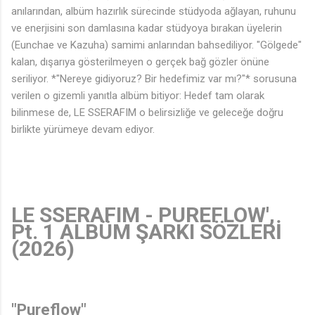
anılarından, albüm hazırlık sürecinde stüdyoda ağlayan, ruhunu
ve enerjisini son damlasına kadar stüdyoya bırakan üyelerin
(Eunchae ve Kazuha) samimi anlarından bahsediliyor. "Gölgede"
kalan, dışarıya gösterilmeyen o gerçek bağ gözler önüne
seriliyor. *"Nereye gidiyoruz? Bir hedefimiz var mı?"* sorusuna
verilen o gizemli yanıtla albüm bitiyor: Hedef tam olarak
bilinmese de, LE SSERAFIM o belirsizliğe ve geleceğe doğru
birlikte yürümeye devam ediyor.
LE SSERAFIM - PUREFLOW',
Pt. 1 ALBÜM ŞARKI SÖZLERİ
(2026)
"Pureflow"