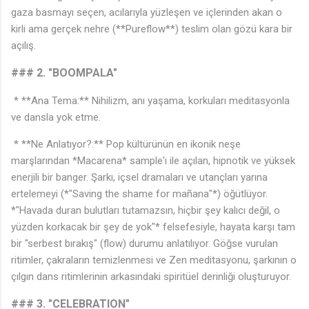
gaza basmayı seçen, acılarıyla yüzleşen ve içlerinden akan o
kirli ama gerçek nehre (**Pureflow**) teslim olan gözü kara bir
açılış.
### 2. "BOOMPALA"
* **Ana Tema:** Nihilizm, anı yaşama, korkuları meditasyonla
ve dansla yok etme.
♬
* **Ne Anlatıyor?:** Pop kültürünün en ikonik neşe
marşlarından *Macarena* sample'ı ile açılan, hipnotik ve yüksek
enerjili bir banger. Şarkı, içsel dramaları ve utançları yarına
ertelemeyi (*"Saving the shame for mañana"*) öğütlüyor.
*"Havada duran bulutları tutamazsın, hiçbir şey kalıcı değil, o
yüzden korkacak bir şey de yok"* felsefesiyle, hayata karşı tam
bir "serbest bırakış" (flow) durumu anlatılıyor. Göğse vurulan
ritimler, çakraların temizlenmesi ve Zen meditasyonu, şarkının o
çılgın dans ritimlerinin arkasındaki spiritüel derinliği oluşturuyor.
### 3. "CELEBRATION"