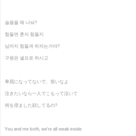
슬픔을 왜 나눠?
힘들면 혼자 힘들지
남까지 힘들게 하자는거야?
구원은 셀프로 하시고
卑屈になってないで、笑いなよ
泣きたいなら一人でこもって泣いて
何を澄ました顔してるの?
You and me both, we're all weak inside