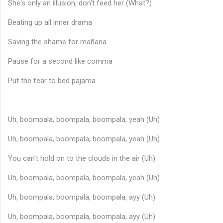
She's only an illusion, don't feed her (What?)
Beating up all inner drama
Saving the shame for mañana
Pause for a second like comma
Put the fear to bed pajama
Uh, boompala, boompala, boompala, yeah (Uh)
Uh, boompala, boompala, boompala, yeah (Uh)
You can't hold on to the clouds in the air (Uh)
Uh, boompala, boompala, boompala, yeah (Uh)
Uh, boompala, boompala, boompala, ayy (Uh)
Uh, boompala, boompala, boompala, ayy (Uh)