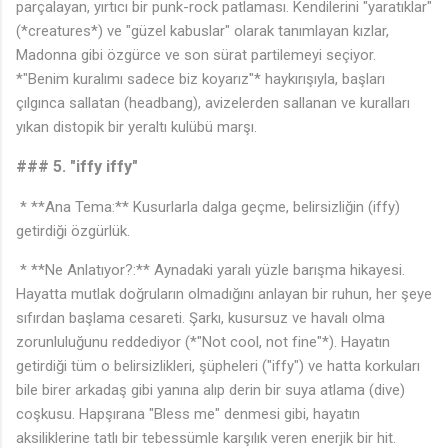
parçalayan, yırtıcı bir punk-rock patlaması. Kendilerini "yaratıklar"
(*creatures*) ve "güzel kabuslar" olarak tanımlayan kızlar,
Madonna gibi özgürce ve son sürat partilemeyi seçiyor.
*"Benim kuralımı sadece biz koyarız"* haykırışıyla, başları
çılgınca sallatan (headbang), avizelerden sallanan ve kuralları
yıkan distopik bir yeraltı kulübü marşı.
### 5. "iffy iffy"
* **Ana Tema:** Kusurlarla dalga geçme, belirsizliğin (iffy)
getirdiği özgürlük.
* **Ne Anlatıyor?:** Aynadaki yaralı yüzle barışma hikayesi.
Hayatta mutlak doğruların olmadığını anlayan bir ruhun, her şeye
sıfırdan başlama cesareti. Şarkı, kusursuz ve havalı olma
zorunluluğunu reddediyor (*"Not cool, not fine"*). Hayatın
getirdiği tüm o belirsizlikleri, şüpheleri ("iffy") ve hatta korkuları
bile birer arkadaş gibi yanına alıp derin bir suya atlama (dive)
coşkusu. Hapşırana "Bless me" denmesi gibi, hayatın
aksiliklerine tatlı bir tebessümle karşılık veren enerjik bir hit.