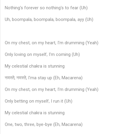
Nothing's forever so nothing's to fear (Uh)
Uh, boompala, boompala, boompala, ayy (Uh)
On my chest, on my heart, I'm drumming (Yeah)
Only loving on myself, I'm coming (Uh)
My celestial chakra is stunning
नमस्ते, नमस्ते, I'ma stay up (Eh, Macarena)
On my chest, on my heart, I'm drumming (Yeah)
Only betting on myself, I run it (Uh)
My celestial chakra is stunning
One, two, three, bye-bye (Eh, Macarena)