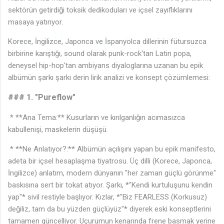
♫
♬
sektörün getirdiği toksik dedikoduları ve içsel zayıflıklarını
masaya yatırıyor.
Korece, İngilizce, Japonca ve İspanyolca dillerinin fütursuzca
birbirine karıştığı, sound olarak punk-rock'tan Latin popa,
♬
🎶
🎵
♫
♩
♬
🎵
♫
♬
deneysel hip-hop'tan ambiyans diyaloglarına uzanan bu epik
♪
albümün şarkı şarkı derin lirik analizi ve konsept çözümlemesi:
♩
### 1. "Pureflow"
* **Ana Tema:** Kusurların ve kırılganlığın acımasızca
kabullenişi, maskelerin düşüşü.
* **Ne Anlatıyor?:** Albümün açılışını yapan bu epik manifesto,
adeta bir içsel hesaplaşma tiyatrosu. Üç dilli (Korece, Japonca,
İngilizce) anlatım, modern dünyanın "her zaman güçlü görünme"
baskısına sert bir tokat atıyor. Şarkı, *"Kendi kurtuluşunu kendin
yap"* sivil restiyle başlıyor. Kızlar, *"Biz FEARLESS (Korkusuz)
değiliz, tam da bu yüzden güçlüyüz"* diyerek eski konseptlerini
tamamen güncelliyor. Uçurumun kenarında frene basmak yerine