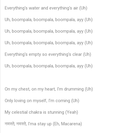
Everything's water and everything's air (Uh)
Uh, boompala, boompala, boompala, ayy (Uh)
Uh, boompala, boompala, boompala, ayy (Uh)
Uh, boompala, boompala, boompala, ayy (Uh)
Everything's empty so everything's clear (Uh)
Uh, boompala, boompala, boompala, ayy (Uh)
♫
On my chest, on my heart, I'm drumming (Uh)
Only loving on myself, I'm coming (Uh)
My celestial chakra is stunning (Yeah)
नमस्ते, नमस्ते, I'ma stay up (Eh, Macarena)