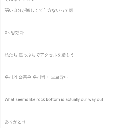
弱い自分が悔しくて仕方ないって顔
아, 망했다
私たち 崖っぷちでアクセルを踏もう
우리의 슬픔은 우리밖에 모르잖아
What seems like rock bottom is actually our way out
ありがとう