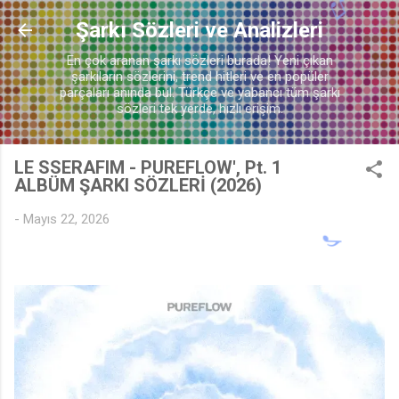
Ana içeriğe atla
Şarkı Sözleri ve Analizleri
En çok aranan şarkı sözleri burada! Yeni çıkan
şarkıların sözlerini, trend hitleri ve en popüler
parçaları anında bul. Türkçe ve yabancı tüm şarkı
sözleri tek yerde, hızlı erişim.
LE SSERAFIM - PUREFLOW', Pt. 1
ALBÜM ŞARKI SÖZLERİ (2026)
-
Mayıs 22, 2026