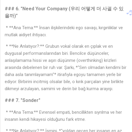
### 6. "Need Your Company (우리 어떻게 더 사귈 수 있
을까)"
* **Ana Tema:** İnsan ilişkilerindeki ego savaşı, kırgınlıklar ve
mutlak aidiyet ihtiyacı.
* **Ne Anlatıyor?:** Grubun vokal olarak en çıplak ve en
duygusal performanslarından biri. Bencilce düşünceler,
anlaşılamama hissi ve aşırı düşünme (overthinking) krizleri
arasında debelenen bir ruh var. Şarkı, *"Sen olmadan kendimi bir
daha asla tanımlayamam"* itirafıyla egoyu tamamen yerle bir
ediyor. Birbirini incitmiş olsalar bile, o kırık parçaları yine birlikte
dikmeyi arzulayan, samimi ve derin bir bağ kurma arayışı.
### 7. "Sonder"
* **Ana Tema:** Evrensel empati, bencillikten sıyrılma ve her
insanın kendi hikayesi olduğunu fark etme.
* **Ne Anlatıyor?:** İsmini, *"yoldan geçen her insanın en az