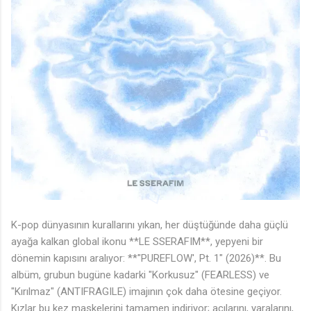
K-pop dünyasının kurallarını yıkan, her düştüğünde daha güçlü
ayağa kalkan global ikonu **LE SSERAFIM**, yepyeni bir
♫
dönemin kapısını aralıyor: **"PUREFLOW', Pt. 1" (2026)**. Bu
albüm, grubun bugüne kadarki "Korkusuz" (FEARLESS) ve
"Kırılmaz" (ANTIFRAGILE) imajının çok daha ötesine geçiyor.
Kızlar bu kez maskelerini tamamen indiriyor; acılarını, yaralarını,