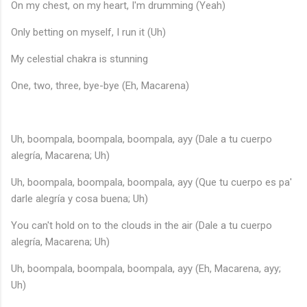
On my chest, on my heart, I'm drumming (Yeah)
Only betting on myself, I run it (Uh)
My celestial chakra is stunning
One, two, three, bye-bye (Eh, Macarena)
Uh, boompala, boompala, boompala, ayy (Dale a tu cuerpo
alegría, Macarena; Uh)
Uh, boompala, boompala, boompala, ayy (Que tu cuerpo es pa'
darle alegría y cosa buena; Uh)
You can't hold on to the clouds in the air (Dale a tu cuerpo
alegría, Macarena; Uh)
Uh, boompala, boompala, boompala, ayy (Eh, Macarena, ayy;
Uh)