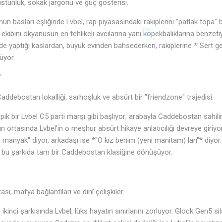
tünlük, sokak jargonu ve güç gösterisi.
n basları eşliğinde Lvbel, rap piyasasındaki rakiplerini "patlak topa
e ekibini okyanusun en tehlikeli avcılarına yani köpekbalıklarına benzet
 yaptığı kaslardan, büyük evinden bahsederken, rakiplerine *"Sert g
üyor.
"
debostan lokalliği, sarhoşluk ve absürt bir "friendzone" trajedisi.
pik bir Lvbel C5 parti marşı gibi başlıyor; arabayla Caddebostan sahilin
n ortasında Lvbel’in o meşhur absürt hikaye anlatıcılığı devreye giriyor: 
 manyak" diyor, arkadaşı ise *"O kız benim (yeni manitam) lan"* diyor. 
 bu şarkıda tam bir Caddebostan klasiğine dönüşüyor.
ı, mafya bağlantıları ve dinî çelişkiler.
ikinci şarkısında Lvbel, lüks hayatın sınırlarını zorluyor. Glock Gen5 sil