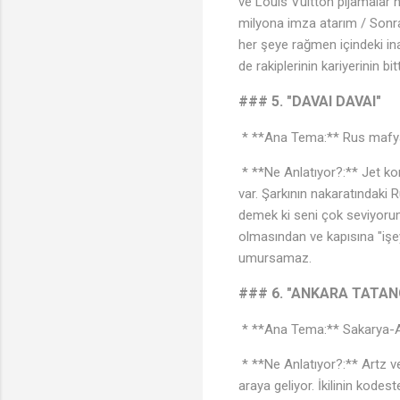
ve Louis Vuitton pijamalar ha
milyona imza atarım / Sonr
her şeye rağmen içindeki in
de rakiplerinin kariyerinin bitt
### 5. "DAVAI DAVAI"
* **Ana Tema:** Rus mafyası 
* **Ne Anlatıyor?:** Jet ko
var. Şarkının nakaratındaki 
demek ki seni çok seviyorum
olmasından ve kapısına "iş
umursamaz.
### 6. "ANKARA TATANG
* **Ana Tema:** Sakarya-An
* **Ne Anlatıyor?:** Artz ve
araya geliyor. İkilinin kod