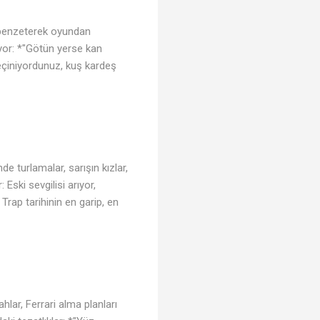
" benzeterek oyundan
iyor: *"Götün yerse kan
eçiniyordunuz, kuş kardeş
de turlamalar, sarışın kızlar,
Eski sevgilisi arıyor,
Trap tarihinin en garip, en
ahlar, Ferrari alma planları