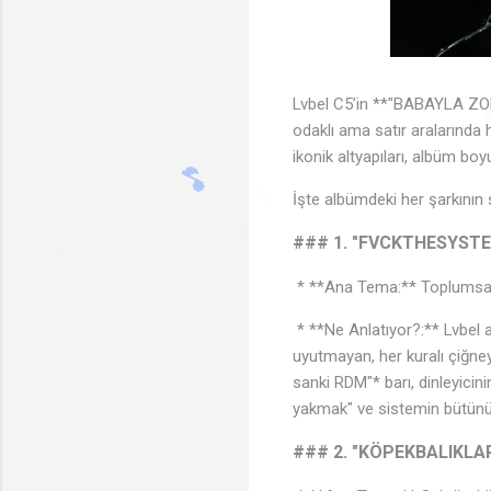
Lvbel C5’in **"BABAYLA ZOR
♬
odaklı ama satır aralarında
ikonik altyapıları, albüm boy
İşte albümdeki her şarkının s
### 1. "FVCKTHESYST
🎵
♬
♪
* **Ana Tema:** Toplumsal 
* **Ne Anlatıyor?:** Lvbel 
uyutmayan, her kuralı çiğne
sanki RDM"* barı, dinleyicini
yakmak" ve sistemin bütününe 
### 2. "KÖPEKBALIKLA