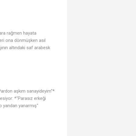
♬
alara rağmen hayata
ileri ona dönmüşken asıl
jının altındaki saf arabesk
*"Pardon aşkım sanayideyim"*
siyor: *"Parasız erkeği
ep yandan yanarmış"