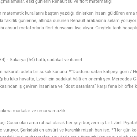
malamalar, eski günlerin Renault'su ve flört matematiği.
n matematik kurallarını baştan yazdığı, dinlerken insanı güldüren ama 
fakirlik günlerine, altında sürünen Renault arabasına selam yolluyor
gibi absürt metaforlarla flört dünyasını tiye alıyor. Girişteki tarih hes
4) - Sakarya (54) hattı, sadakat ve ihanet.
ın nakaratı adeta bir sokak kanunu: *"Dostunu satan kahpeyi göm / Her
ğı bu lüks hayatta, Lvbel için sadakat hâlâ en önemli şey. Mercedes G
asından iş çeviren insanlara ve "dost satanlara" karşı fena bir öfke 
 çakma markalar ve umursamazlık.
aşı Gucci olan ama ruhsal olarak her şeyi boşvermiş bir Lvbel. Piyata
ne vuruyor. Şarkıdaki en absürt ve karanlık mizah barı ise: *"Her gün 