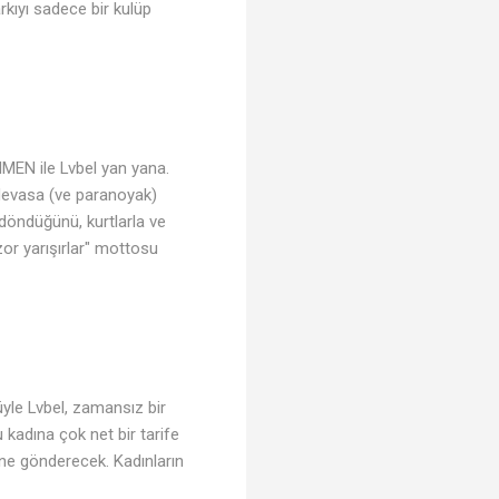
rkıyı sadece bir kulüp
HMEN ile Lvbel yan yana.
 devasa (ve paranoyak)
döndüğünü, kurtlarla ve
 zor yarışırlar" mottosu
yle Lvbel, zamansız bir
 kadına çok net bir tarife
ine gönderecek. Kadınların