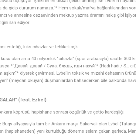
vada uçuşuyor. Şarkının en dikkat çekici derinliği ise Lvbel'in hayatınd
a da gidip dururum namaza."* Hem sokak/mafya bağlantılarından yo
ancı ve annesine cezaevinden mektup yazma dramını nakış gibi işliyor
iğini ilan ediyor.
estetiği, lüks cihazlar ve tehlikeli aşk.
rkusu olan ama 40 milyonluk "cihazla" (spor arabasıyla) saatte 300 km
Rusça *"Давай, давай / Сука, блядь, иди нахуй"* (Hadi hadi / S... git)
 aşkım"* diyerek çevirmesi, Lvbel'in toksik ve mizahi dehasının ürünü
eyen" (meydan okuyan) düşmanlardan bahsederken bile balkonda havai
ALAR" (feat. Ezhel)
kara köprüsü, hapishane sonrası özgürlük ve getto kardeşliği.
 Bugy altyapısıyla tam bir Ankara marşı. Sakaryalı olan Lvbel (Tatangal
esten (hapishaneden) yeni kurtulduğu döneme selam çakan şarkıda, Mam