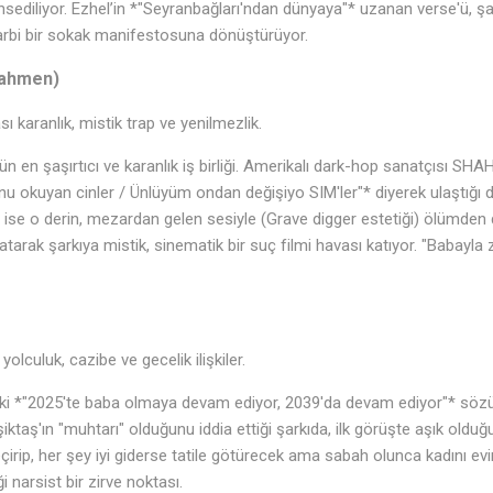
ahsediliyor. Ezhel’in *"Seyranbağları'ndan dünyaya"* uzanan verse'ü, şa
arbi bir sokak manifestosuna dönüştürüyor.
Şahmen)
 karanlık, mistik trap ve yenilmezlik.
 en şaşırtıcı ve karanlık iş birliği. Amerikalı dark-hop sanatçısı SHA
nu okuyan cinler / Ünlüyüm ondan değişiyo SIM'ler"* diyerek ulaştığı
ise o derin, mezardan gelen sesiyle (Grave digger estetiği) ölümden 
latarak şarkıya mistik, sinematik bir suç filmi havası katıyor. "Babayla
culuk, cazibe ve gecelik ilişkiler.
eki *"2025'te baba olmaya devam ediyor, 2039'da devam ediyor"* sözü
ktaş'ın "muhtarı" olduğunu iddia ettiği şarkıda, ilk görüşte aşık olduğu
irip, her şey iyi giderse tatile götürecek ama sabah olunca kadını ev
 narsist bir zirve noktası.