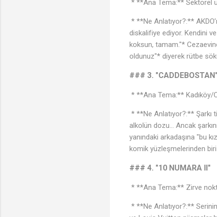
* **Ana Tema:** Sektörel üs
* **Ne Anlatıyor?:** AKDO’nu
diskalifiye ediyor. Kendini v
koksun, tamam."* Cezaevinde
oldunuz"* diyerek rütbe sök
### 3. "CADDEBOSTAN
* **Ana Tema:** Kadıköy/Cad
* **Ne Anlatıyor?:** Şarkı ti
alkolün dozu... Ancak şarkını
yanındaki arkadaşına "bu kız
komik yüzleşmelerinden biri
### 4. "10 NUMARA II"
* **Ana Tema:** Zirve noktas
* **Ne Anlatıyor?:** Serinin 