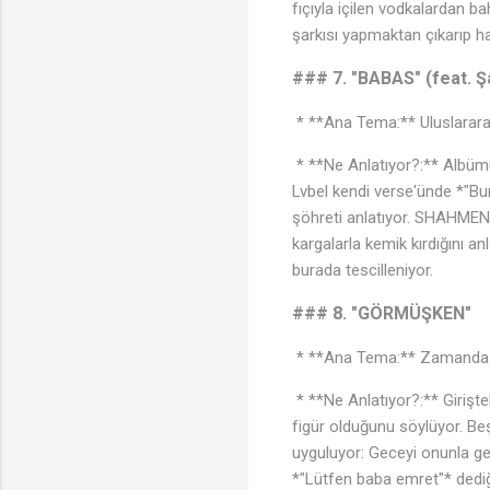
fıçıyla içilen vodkalardan b
şarkısı yapmaktan çıkarıp h
### 7. "BABAS" (feat. 
* **Ana Tema:** Uluslararası
* **Ne Anlatıyor?:** Albümün
Lvbel kendi verse'ünde *"Bu
şöhreti anlatıyor. SHAHMEN 
kargalarla kemik kırdığını an
burada tescilleniyor.
### 8. "GÖRMÜŞKEN"
* **Ana Tema:** Zamanda yol
🎵
* **Ne Anlatıyor?:** Girişt
figür olduğunu söylüyor. Beşi
uyguluyor: Geceyi onunla geç
*"Lütfen baba emret"* dediği