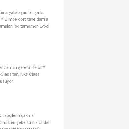
fena yakalayan bir şarkı.
. *"Elimde dört tane damla
aplamaları ise tamamen Lvbel
 zaman şerefin ile öl."*
-Class’tan, lüks Class
kusuyor.
ki rapçilerin çakma
kedimi ben geberttim / Ondan