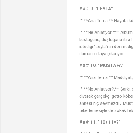
### 9. "LEYLA"
* **Ana Tema:** Hayata küsüş
* **Ne Anlatıyor?:** Albümü
küstüğünü, düştüğünü itiraf 
istediği "Leyla"nın dönmediğ
damarı ortaya çıkarıyor.
### 10. "MUSTAFA"
* **Ana Tema:** Maddiyatçı 
* **Ne Anlatıyor?:** Şarkı,
diyerek gerçekçi getto köke
annesi hiç sevmezdi / Must
tekerlemesiyle de sokak fels
### 11. "10+11=?"