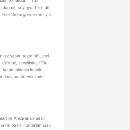
aki tezatlıklar: *"Yüz
rulduğunu söylüyor hem de
. Halil Sezai göndermesiyle
 hız yapan tezat bir Lvbel
 küfrünü, sevgilisine *"Bu
. Arkadaşlarının kaçak
 fişek patlatacak kadar
ar) ile Ankaralı Ezhel bir
ak’ın basık Honda'larından,