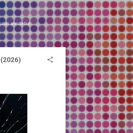
aları anında bul.
 (2026)