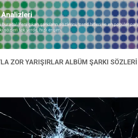
Ana içeriğe atla
 Analizleri
burada! Yeni çıkan şarkıların sözlerini, trend hitleri ve en popüler parç
 sözleri tek yerde, hızlı erişim.
YLA ZOR YARIŞIRLAR ALBÜM ŞARKI SÖZLERİ