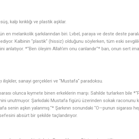
, kalp kırıklığı ve plastik aşklar.
n en melankolik şarkılarından biri. Lvbel, paraya ve deste deste par
ediyor. Kalbinin "plastik" (hissiz) olduğunu söylerken, tüm eski sevgil
ini anlatıyor. *"Ben öleyim Allah'ım onu canlandır"* barı, onun sert ima
🎶
ilişkiler, sanayi gerçekleri ve "Mustafa" paradoksu.
 parası olunca kıymete binen erkeklerin marşı. Sahilde turlarken bile 
nini unutmuyor. Şarkıdaki Mustafa figürü üzerinden sokak raconunu ke
afa senin aşkın yalanmış."* Şarkının sonundaki "O—punun sigarası h
efesini absürt bir şekilde taçlandırıyor.