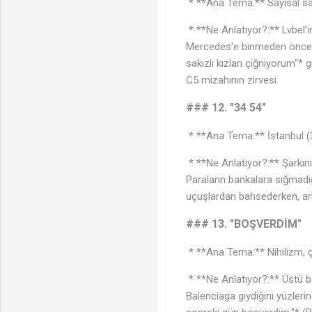
* **Ana Tema:** Sayısal saç
* **Ne Anlatıyor?:** Lvbel’i
Mercedes'e binmeden önceki 
sakızlı kızları çiğniyorum"* 
C5 mizahının zirvesi.
### 12. "34 54"
* **Ana Tema:** İstanbul (3
* **Ne Anlatıyor?:** Şarkın
Paraların bankalara sığmadı
uçuşlardan bahsederken, ark
### 13. "BOŞVERDİM"
* **Ana Tema:** Nihilizm,
* **Ne Anlatıyor?:** Üstü b
Balenciaga giydiğini yüzleri