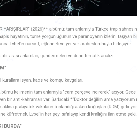
♪
 YARIŞIRLAR" (2026)** albümü; tam anlamıyla Türkçe trap sahnesinin
 hapis hayatının, turne yorgunluğunun ve paranoyanın izlerini taşıyan 
unca Lvbel’in narsist, eğlenceli ve yer yer arabesk ruhuyla birleşiyor.
🎶
🎶
♫
atır arası anlamları, göndermeleri ve derin tematik analizi:
🎶
🎶
♪
♩
EM"
🎶
♩
♬
♫
♪
♩
kurallara isyan, kaos ve komşu kavgaları.
albümü kelimenin tam anlamıyla "cam çerçeve indirerek" açıyor. Gece 
yen bir anti-kahraman var. Şarkıdaki *"Doktor değilim ama yazıyorum r
n aklına psikiyatrik vakaların toplandığı askeri koğuşları (RDM) getiriyo
küfretmek, Lvbel'in her şeyi sıfırlayıp kendi krallığını ilan etme şekli
RI BURDA"