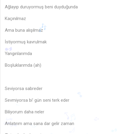
Ağlayıp duruyormuş beni duyduğunda
Kaçınılmaz
Ama buna alışılmaz
İstiyormuş kavrulmak
Yangınlarımda
🎶
♬
Boşluklarımda (ah)
🎵
Seviyorsa sabreder
Sevmiyorsa bi’ gün seni terk eder
🎵
Biliyorum daha neler
♩
♩
Anlatırım ama sana dar gelir zaman
♬
♪
♬