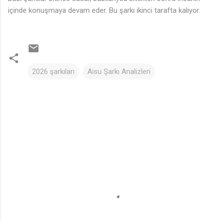
içinde konuşmaya devam eder. Bu şarkı ikinci tarafta kalıyor.
2026 şarkıları
Aisu Şarkı Analizleri
Y
o
r
u
m
l
a
r