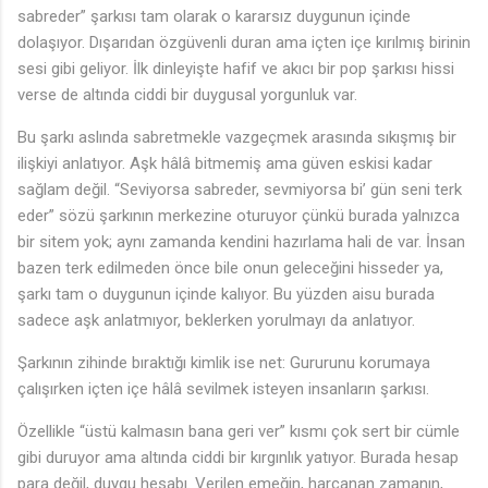
sabreder” şarkısı tam olarak o kararsız duygunun içinde
dolaşıyor. Dışarıdan özgüvenli duran ama içten içe kırılmış birinin
sesi gibi geliyor. İlk dinleyişte hafif ve akıcı bir pop şarkısı hissi
verse de altında ciddi bir duygusal yorgunluk var.
Bu şarkı aslında sabretmekle vazgeçmek arasında sıkışmış bir
ilişkiyi anlatıyor. Aşk hâlâ bitmemiş ama güven eskisi kadar
sağlam değil. “Seviyorsa sabreder, sevmiyorsa bi’ gün seni terk
eder” sözü şarkının merkezine oturuyor çünkü burada yalnızca
bir sitem yok; aynı zamanda kendini hazırlama hali de var. İnsan
bazen terk edilmeden önce bile onun geleceğini hisseder ya,
şarkı tam o duygunun içinde kalıyor. Bu yüzden aisu burada
sadece aşk anlatmıyor, beklerken yorulmayı da anlatıyor.
Şarkının zihinde bıraktığı kimlik ise net: Gururunu korumaya
çalışırken içten içe hâlâ sevilmek isteyen insanların şarkısı.
Özellikle “üstü kalmasın bana geri ver” kısmı çok sert bir cümle
gibi duruyor ama altında ciddi bir kırgınlık yatıyor. Burada hesap
para değil, duygu hesabı. Verilen emeğin, harcanan zamanın,