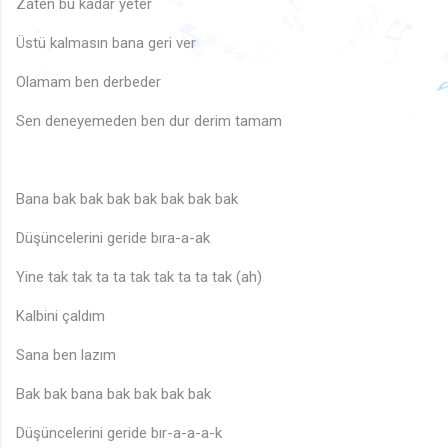
🎶
♪
Zaten bu kadar yeter
🎵
♪
🎶
🎶
🎵
Üstü kalmasın bana geri ver
♩
♫
🎵
♩
🎵
♩
♬
♬
♪
🎵
Olamam ben derbeder
🎵
♫
♩
♬
🎶
🎶
Sen deneyemeden ben dur derim tamam
♬
♩
♪
Bana bak bak bak bak bak bak bak
Düşüncelerini geride bıra-a-ak
Yine tak tak ta ta tak tak ta ta tak (ah)
Kalbini çaldım
Sana ben lazım
Bak bak bana bak bak bak bak
Düşüncelerini geride bır-a-a-a-k