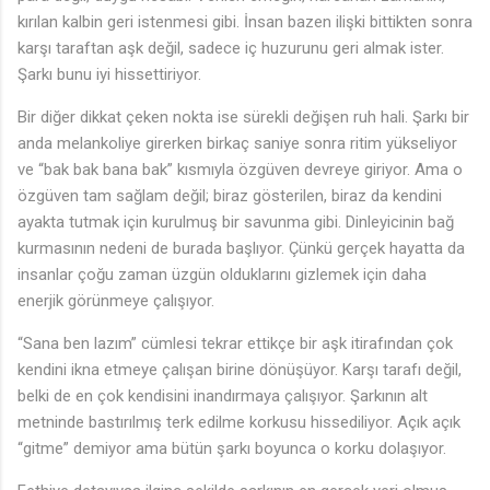
kırılan kalbin geri istenmesi gibi. İnsan bazen ilişki bittikten sonra
♫
karşı taraftan aşk değil, sadece iç huzurunu geri almak ister.
Şarkı bunu iyi hissettiriyor.
Bir diğer dikkat çeken nokta ise sürekli değişen ruh hali. Şarkı bir
anda melankoliye girerken birkaç saniye sonra ritim yükseliyor
ve “bak bak bana bak” kısmıyla özgüven devreye giriyor. Ama o
özgüven tam sağlam değil; biraz gösterilen, biraz da kendini
ayakta tutmak için kurulmuş bir savunma gibi. Dinleyicinin bağ
kurmasının nedeni de burada başlıyor. Çünkü gerçek hayatta da
insanlar çoğu zaman üzgün olduklarını gizlemek için daha
enerjik görünmeye çalışıyor.
“Sana ben lazım” cümlesi tekrar ettikçe bir aşk itirafından çok
kendini ikna etmeye çalışan birine dönüşüyor. Karşı tarafı değil,
belki de en çok kendisini inandırmaya çalışıyor. Şarkının alt
metninde bastırılmış terk edilme korkusu hissediliyor. Açık açık
“gitme” demiyor ama bütün şarkı boyunca o korku dolaşıyor.