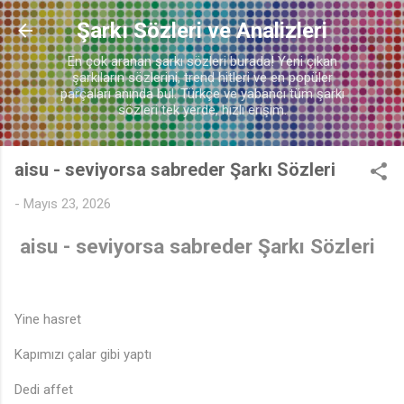
Ana içeriğe atla
Şarkı Sözleri ve Analizleri
En çok aranan şarkı sözleri burada! Yeni çıkan
şarkıların sözlerini, trend hitleri ve en popüler
parçaları anında bul. Türkçe ve yabancı tüm şarkı
sözleri tek yerde, hızlı erişim.
aisu - seviyorsa sabreder Şarkı Sözleri
-
Mayıs 23, 2026
aisu - seviyorsa sabreder Şarkı Sözleri
Yine hasret
Kapımızı çalar gibi yaptı
Dedi affet