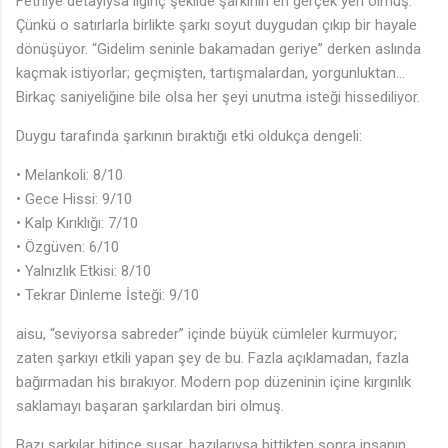
Fethiye detayıysa ilginç şekilde şarkının en gerçek yeri olmuş.
Çünkü o satırlarla birlikte şarkı soyut duygudan çıkıp bir hayale
dönüşüyor. “Gidelim seninle bakamadan geriye” derken aslında
kaçmak istiyorlar; geçmişten, tartışmalardan, yorgunluktan…
Birkaç saniyeliğine bile olsa her şeyi unutma isteği hissediliyor.
Duygu tarafında şarkının bıraktığı etki oldukça dengeli:
• Melankoli: 8/10
• Gece Hissi: 9/10
• Kalp Kırıklığı: 7/10
• Özgüven: 6/10
• Yalnızlık Etkisi: 8/10
• Tekrar Dinleme İsteği: 9/10
aisu, “seviyorsa sabreder” içinde büyük cümleler kurmuyor;
zaten şarkıyı etkili yapan şey de bu. Fazla açıklamadan, fazla
bağırmadan his bırakıyor. Modern pop düzeninin içine kırgınlık
saklamayı başaran şarkılardan biri olmuş.
Bazı şarkılar bitince susar, bazılarıysa bittikten sonra insanın